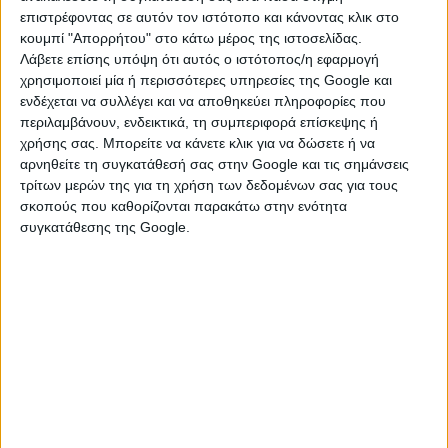
καλό καιρό, αλλά από την Τρίτη (7/1) έρχεται νέα
επιστρέφοντας σε αυτόν τον ιστότοπο και κάνοντας κλικ στο
αλλαγή, με βροχές στη δυτική Ελλάδα. Παράλληλα,
κουμπί "Απορρήτου" στο κάτω μέρος της ιστοσελίδας.
συνεχίζονται οι ενδείξεις για συσσώρευση αρκετού
Λάβετε επίσης υπόψη ότι αυτός ο ιστότοπος/η εφαρμογή
«χειμωνιάτικου κρύου» στα Βαλκάνια μετά τις 10-11
χρησιμοποιεί μία ή περισσότερες υπηρεσίες της Google και
ενδέχεται να συλλέγει και να αποθηκεύει πληροφορίες που
Ιανουαρίου.«Υπάρχει το ενδεχόμενο αυτές οι
περιλαμβάνουν, ενδεικτικά, τη συμπεριφορά επίσκεψης ή
ψυχρότερες αέριες μάζες να κατέβουν σε αρκετές
χρήσης σας. Μπορείτε να κάνετε κλικ για να δώσετε ή να
περιοχές της χώρας μας. Αν συμβεί αυτό, γιατί όχι να
αρνηθείτε τη συγκατάθεσή σας στην Google και τις σημάνσεις
μην έχουμε χιονοεκπλήξεις, ανάλογα πώς θα
τρίτων μερών της για τη χρήση των δεδομένων σας για τους
συνδυαστεί αυτό το κρύο», σύμφωνα με τον
σκοπούς που καθορίζονται παρακάτω στην ενότητα
Αρναούτογλου.Από την πλευρά του, ο
Γιώργος
συγκατάθεσης της Google.
Τσατραφύλλιας
σημειώνει τα εξής:«Θα έρθουν κρύα
τον Ιανουάριο; Καλή χρονιά! Με ήπιες καιρικές
συνθήκες και σε στεριά και σε θάλασσα οδεύουμε
προς τα Θεοφάνια. Ωστόσο κάποιες βροχές
περιμένουμε κυρίως στα δυτικά, τα νότια και το
ανατολικό Αιγαίο μέσα στο Σ/Κ, με τη θερμοκρασία να
πέφτει λίγο. Πάντως η μακροπρόθεσμη πρόγνωση για
τον Ιανουάριο από δύο μεγάλα κέντρα ( NOAA,
ECMWF) δεν μας δίνει σήμα για κρύα. Τουναντίον, η