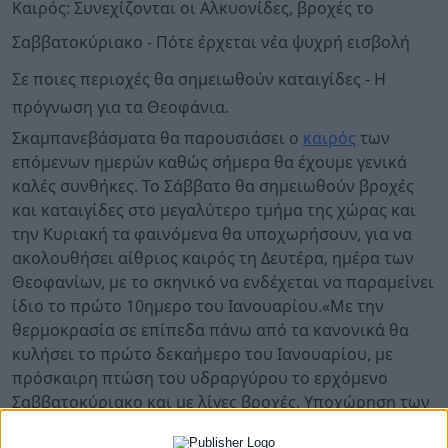
Καιρός: Συνεχίζονται οι Αλκυονίδες, βροχές το
Σαββατοκύριακο - Πότε έρχεται νέα ψυχρή εισβολή
Σε ποιες περιοχές θα σημειωθούν καταιγίδες - Η
πρόγνωση για τα Θεοφάνια.
Σκαμπανεβάσματα θα παρουσιάσει ο
καιρός
των
επόμενων ημερών καθώς σήμερα θα έχουμε γενικά
καλές συνθήκες. Το Σάββατο θα σημειωθούν βροχές
και καταιγίδες στο μεγαλύτερο τμήμα της χώρας και
την Κυριακή τα φαινόμενα θα υποχωρήσουν, για να
ακολουθήσει αίθριος καιρός τη Δευτέρα, ημέρα των
Θεοφανίων, με το σκηνικό να ενδέχεται να παραμείνει
ίδιο το πρώτο 10ημερο του Ιανουαρίου.«Με την
θερμοκρασία σε επίπεδα πάνω από τα κανονικά θα
κυλήσει το πρώτο δεκαήμερο του Ιανουαρίου, με
πρόσκαιρη πτώση του υδραργύρου το ερχόμενο
Σαββατοκύριακο και με λίγες βροχές. Υποχώρηση των
θερμοκρασιών προς τα μέσα του μήνα, με