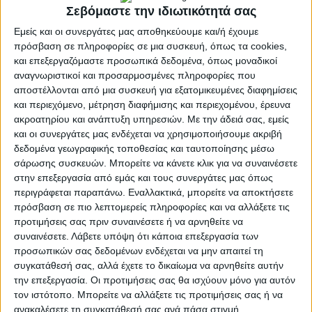
περισσότερα φαινόμενα. Καλή χρονιά», αναφέρει σε
Σεβόμαστε την ιδιωτικότητά σας
ανάρτησή του στο X (πρώην Twitter) ο διευθυντής της
Εμείς και οι συνεργάτες μας αποθηκεύουμε και/ή έχουμε
ΕΜΥ Θοδωρής Κολυδάς.
πρόσβαση σε πληροφορίες σε μια συσκευή, όπως τα cookies,
Μπορεί να αναμένονται αλκυονίδες ημέρες από τις
και επεξεργαζόμαστε προσωπικά δεδομένα, όπως μοναδικοί
αρχές κιόλας του νέου έτους, ωστόσο κάτι τέτοιο δεν
αναγνωριστικοί και προσαρμοσμένες πληροφορίες που
θα ισχύσει για όλες τις περιοχές της χώρας. Ο
Τάσος
αποστέλλονται από μια συσκευή για εξατομικευμένες διαφημίσεις
Αρνιακός
δίνει την πρώτη εικόνα για την ψυχρή
και περιεχόμενο, μέτρηση διαφήμισης και περιεχομένου, έρευνα
εισβολή που εκτιμάται από μετεωρολόγους πως θα
ακροατηρίου και ανάπτυξη υπηρεσιών.
Με την άδειά σας, εμείς
έρθει στη χώρα μας.Συγκεκριμένα, σύμφωνα με τον
και οι συνεργάτες μας ενδέχεται να χρησιμοποιήσουμε ακριβή
δεδομένα γεωγραφικής τοποθεσίας και ταυτοποίησης μέσω
ίδιο, οι βροχές θα συνεχιστούν και το
σάρωσης συσκευών. Μπορείτε να κάνετε κλικ για να συναινέσετε
Σαββατοκύριακο, αλλά και ανήμερα των Φώτων, σε
στην επεξεργασία από εμάς και τους συνεργάτες μας όπως
δυτικές και ανατολικές περιοχές της χώρας. Τα
περιγράφεται παραπάνω. Εναλλακτικά, μπορείτε να αποκτήσετε
προγνωστικά μοντέλα είναι ακόμα διχασμένα, για την
πρόσβαση σε πιο λεπτομερείς πληροφορίες και να αλλάξετε τις
έκταση και την ένταση της ψυχρής εισβολής και το
προτιμήσεις σας πριν συναινέσετε ή να αρνηθείτε να
πότε ακριβώς θα επηρεάσει και τη χώρα μας, με τον
συναινέσετε.
Λάβετε υπόψη ότι κάποια επεξεργασία των
Τάσο Αρνιακό να ξεκαθαρίζει, πάντως, πως
προσωπικών σας δεδομένων ενδέχεται να μην απαιτεί τη
συγκατάθεσή σας, αλλά έχετε το δικαίωμα να αρνηθείτε αυτήν
συγκεντρώνεται αρκετό ψύχος στη βόρεια
την επεξεργασία. Οι προτιμήσεις σας θα ισχύουν μόνο για αυτόν
Ευρώπη.Στην πρόγνωσή του ο
Σάκης
τον ιστότοπο. Μπορείτε να αλλάξετε τις προτιμήσεις σας ή να
Αρναούτογλου
αναφέρει πως τα Θεοφάνεια θα έχει
ανακαλέσετε τη συγκατάθεσή σας ανά πάσα στιγμή