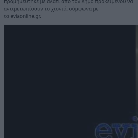
προμηθεύτηκε με αλάτι από τον Δήμο προκειμένου να
αντιμετωπίσουν το χιονιά, σύμφωνα με
το eviaonline.gr.