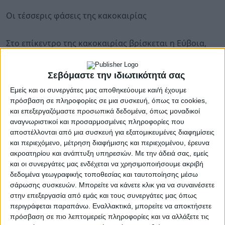
Οι τέσσερις φάσεις της κακοκαιρίας
Στο επίκεντρο της κακοκαιρίας βρίσκεται η Εύβοια,
για την οποία ο διευθυντής της ΕΜΥ, Θοδωρής
Κολυδάς, προβλέπει ότι «θα δεχθεί το μεγαλύτερο
Σεβόμαστε την ιδιωτικότητά σας
ύψος χιονιού». Γι' αυτό και στην περιοχή ήχησε το 112,
Εμείς και οι συνεργάτες μας αποθηκεύουμε και/ή έχουμε
καλώντας τους κατοίκους να περιορίσουν τις
πρόσβαση σε πληροφορίες σε μια συσκευή, όπως τα cookies,
μετακινήσεις τους.Σύμφωνα με τον διευθυντή της ΕΜΥ
και επεξεργαζόμαστε προσωπικά δεδομένα, όπως μοναδικοί
στην πρώτη της φάση η κακοκαιρία θα επηρεάσει την
αναγνωριστικοί και προσαρμοσμένες πληροφορίες που
ανατολική Μακεδονία και Θράκη και τα νησιά του
αποστέλλονται από μια συσκευή για εξατομικευμένες διαφημίσεις
Βορείου Αιγαίου.Προοδευτικά η καιρική διαταραχή θα
και περιεχόμενο, μέτρηση διαφήμισης και περιεχομένου, έρευνα
μετατοπιστεί νοτιότερα και θα μπει στο Βόρειο Αιγαίο
ακροατηρίου και ανάπτυξη υπηρεσιών.
Με την άδειά σας, εμείς
όπου και εκεί θα δούμε καταιγίδες σε χαμηλά
και οι συνεργάτες μας ενδέχεται να χρησιμοποιήσουμε ακριβή
δεδομένα γεωγραφικής τοποθεσίας και ταυτοποίησης μέσω
υψόμετρα και απότομες χιονοκαταιγίδες στα ορεινά
σάρωσης συσκευών. Μπορείτε να κάνετε κλικ για να συναινέσετε
υψόμετρα λόγω της θερμοκρασιακής διαφοράς. Χιόνι
στην επεξεργασία από εμάς και τους συνεργάτες μας όπως
θα δεχθεί και το Πήλιο χωρίς όμως να εμπνέεται
περιγράφεται παραπάνω. Εναλλακτικά, μπορείτε να αποκτήσετε
ανησυχία. Ουσιαστικά από την Μαγνησία και κάτω θα
πρόσβαση σε πιο λεπτομερείς πληροφορίες και να αλλάξετε τις
έχουμε πυκνές χιονοπτώσεις καθώς το κύμα