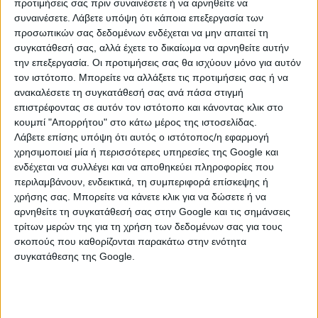
προτιμήσεις σας πριν συναινέσετε ή να αρνηθείτε να
κακοκαιρίας θα κινηθεί ακόμη νοτιότερα φτάνονας σε
συναινέσετε.
Λάβετε υπόψη ότι κάποια επεξεργασία των
Βοιωτία, Αττική και Εύβοια. Όπως μας τόνισε ο κ.
προσωπικών σας δεδομένων ενδέχεται να μην απαιτεί τη
συγκατάθεσή σας, αλλά έχετε το δικαίωμα να αρνηθείτε αυτήν
Κολυδάς η Εύβοια αναμένεται να δεχθεί μπόλικο χιόνι
την επεξεργασία. Οι προτιμήσεις σας θα ισχύουν μόνο για αυτόν
αλλά παράλληλα θα καταγραφούν βροχές, καταιγίδες
τον ιστότοπο. Μπορείτε να αλλάξετε τις προτιμήσεις σας ή να
και χιονοκαταιγίδες. Το Σάββατο θα δούμε
ανακαλέσετε τη συγκατάθεσή σας ανά πάσα στιγμή
χιονοπτώσεις στα γνωστά σημεία δηλαδή σε Βίλια,
επιστρέφοντας σε αυτόν τον ιστότοπο και κάνοντας κλικ στο
Ιπποκράτειο Πολιτεία και Πεντέλη όχι όμως σε
κουμπί "Απορρήτου" στο κάτω μέρος της ιστοσελίδας.
χαμηλά υψόμετρα καθώς θα επηρεαστούν τα ορεινά
Λάβετε επίσης υπόψη ότι αυτός ο ιστότοπος/η εφαρμογή
και τα ημιορεινά αυτών των περιοχών της Αττικής.
χρησιμοποιεί μία ή περισσότερες υπηρεσίες της Google και
ενδέχεται να συλλέγει και να αποθηκεύει πληροφορίες που
Στην τρίτη φάση προς το μεσημέρι τα φαινόμενα θα
περιλαμβάνουν, ενδεικτικά, τη συμπεριφορά επίσκεψης ή
πάνε σε Κυκλάδες, Κρήτη και Δωδεκάνησα όπου θα
χρήσης σας. Μπορείτε να κάνετε κλικ για να δώσετε ή να
δούμε χιόνια και προς το απόγευμα του Σαββάτου η
αρνηθείτε τη συγκατάθεσή σας στην Google και τις σημάνσεις
κακοκαιρία θα υποχωρήσει.Την Κυριακή 29/12
τρίτων μερών της για τη χρήση των δεδομένων σας για τους
προοδευτικά ο καιρός θα παρουσιάσει βελτίωση, με
σκοπούς που καθορίζονται παρακάτω στην ενότητα
τα φαινόμενα να περιορίζονται στην Κρήτη και στα
συγκατάθεσης της Google.
Δωδεκάνησα.Από τις 10:00 το βράδυ της Παρασκευής
υποχρεωτικός είναι ο εφοδιασμός των αυτοκινήτων
όλων των κατηγοριών με αντιολισθητικές αλυσίδες ή