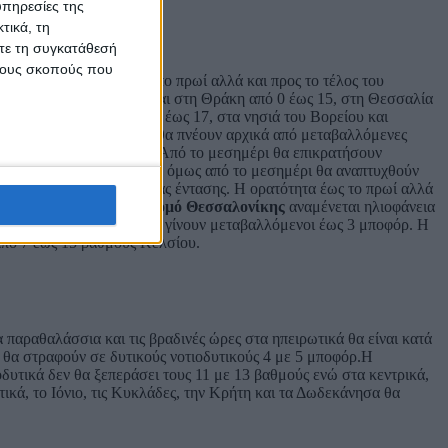
υπηρεσίες της
τικά, τη
ίτε τη συγκατάθεσή
 τους σκοπούς που
Κρήτη. Η ορατότητα έως το πρωί αλλά και προς το τέλος του
ν υπόλοιπη Μακεδονία και στη Θράκη από 0 έως 15, στη Θεσσαλία
α νησιά του Ιονίου από 4 έως 17, στα νησιά του Βορείου και
ελσίου.Οι
άνεμοι
Αιγαίο θα πνέουν αρχικά από μεταβαλλόμενες
υθύνσεις 3 έως 5 μποφόρ. Από το μεσημέρι θα επικρατήσουν
κή
αναμένεται ηλιοφάνεια όμως από το μεσημέρι θα αναπτυχθούν
αιρα μεταβαλλόμενοι ίδιας έντασης. Η ορατότητα έως το πρωί αλλά
7 βαθμούς Κελσίου.Στον
νομό Θεσσαλονίκης
αναμένεται ηλιοφάνεια
ιακά μετά το μεσημέρι θα γίνουν μεταβαλλόμενοι έως 3 μποφόρ. Η
από 7 έως 15 βαθμούς Κελσίου.
 παραθαλάσσια και τις βραδινές ώρες στα ηπειρωτικά θα είναι κατά
ία θα στραφούν σε δυτικούς νοτιοδυτικούς 4 με 5 μποφόρ.Η
δυτικά δεν θα ξεπεράσει τους 11 με 13 βαθμούς ενώ στα κεντρικά,
ικά, το Ιόνιο, τις Κυκλάδες, την Κρήτη και τα Δωδεκάνησα θα