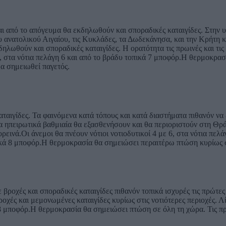
αι από το απόγευμα θα εκδηλωθούν και σποραδικές καταιγίδες. Στην 
 ανατολικού Αιγαίου, τις Κυκλάδες, τα Δωδεκάνησα, και την Κρήτη κ
ηλωθούν και σποραδικές καταιγίδες. Η ορατότητα τις πρωινές και τις 
5, στα νότια πελάγη 6 και από το βράδυ τοπικά 7 μποφόρ.Η θερμοκρασ
θα σημειωθεί παγετός.
ταιγίδες. Τα φαινόμενα κατά τόπους και κατά διαστήματα πιθανόν να ε
ια ηπειρωτικά βαθμιαία θα εξασθενήσουν και θα περιοριστούν στη Θρά
ρεινά.Οι άνεμοι θα πνέουν νότιοι νοτιοδυτικοί 4 με 6, στα νότια πελ
πικά 8 μποφόρ.Η θερμοκρασία θα σημειώσει περαιτέρω πτώση κυρίως σ
 βροχές και σποραδικές καταιγίδες πιθανόν τοπικά ισχυρές τις πρώτε
οχές και μεμονωμένες καταιγίδες κυρίως στις νοτιότερες περιοχές. Λ
ά 8 μποφόρ.Η θερμοκρασία θα σημειώσει πτώση σε όλη τη χώρα. Τις πρ