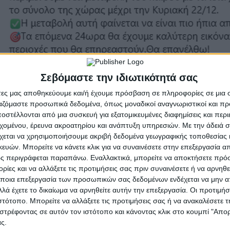
.
Σεβόμαστε την ιδιωτικότητά σας
καιρός τα Χριστούγεννα
άτες μας αποθηκεύουμε και/ή έχουμε πρόσβαση σε πληροφορίες σε μια
ργαζόμαστε προσωπικά δεδομένα, όπως μοναδικοί αναγνωριστικοί και 
ακοκαιρία από την Παρασκευή, με βροχές που θα επηρεάσουν πρώτα τη
στέλλονται από μια συσκευή για εξατομικευμένες διαφημίσεις και περ
ού αναμένεται στις αρχές της άλλης εβδομάδας, που μπαίνουμε στην 
εχομένου, έρευνα ακροατηρίου και ανάπτυξη υπηρεσιών.
Με την άδειά σα
 κακοκαιρία και έντονη αστάθεια. Από την Τρίτη και μετά ένα ισχυρό
σημειώνει και προσθέτει «δεν περιμένουμε χιόνια πιο χαμηλά, στα ορ
χεται να χρησιμοποιήσουμε ακριβή δεδομένα γεωγραφικής τοποθεσίας 
ών. Μπορείτε να κάνετε κλικ για να συναινέσετε στην επεξεργασία απ
ς περιγράφεται παραπάνω. Εναλλακτικά, μπορείτε να αποκτήσετε πρό
ίες και να αλλάξετε τις προτιμήσεις σας πριν συναινέσετε ή να αρνηθεί
ποια επεξεργασία των προσωπικών σας δεδομένων ενδέχεται να μην απ
λά έχετε το δικαίωμα να αρνηθείτε αυτήν την επεξεργασία. Οι προτιμήσ
 την περίοδο 23 - 28 Δεκεμβρίου, και άρα και τα Χριστούγεννα «ψυχρ
ιστότοπο. Μπορείτε να αλλάξετε τις προτιμήσεις σας ή να ανακαλέσετε
από τα Χριστούγεννα αλλά δεν εξαφανίζεται.Παραμένει ερωτηματικό ε
στρέφοντας σε αυτόν τον ιστότοπο και κάνοντας κλικ στο κουμπί "Απ
 νότια θα πρέπει να δούμε αν θα φτάσει και στην νότια Ελλάδα ή θα με
ς.