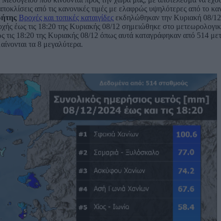
ποκλίσεις από τις κανονικές τιμές με ελαφρώς υψηλότερες από το κα
ρήτης
Βροχές και τοπικές καταιγίδες
εκδηλώθηκαν την Κυριακή 08/12 σ
οχής έως τις 18:20 της Κυριακής 08/12 σημειώθηκε στο μετεωρολογ
ς τις 18:20 της Κυριακής 08/12 όπως αυτά καταγράφηκαν από 514 μ
ίνονται τα 8 μεγαλύτερα.