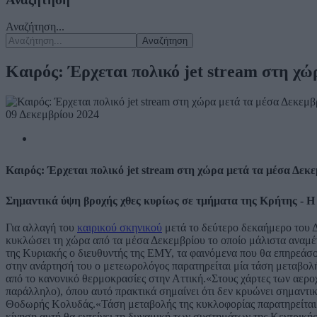
Αναζήτηση...
Αναζήτηση
Καιρός: Έρχεται πολικό jet stream στη χώ
09 Δεκεμβρίου 2024
Καιρός: Έρχεται πολικό jet stream στη χώρα μετά τα μέσα Δεκε
Σημαντικά ύψη βροχής χθες κυρίως σε τμήματα της Κρήτης - 
Για αλλαγή του
καιρικού σκηνικού
μετά το δεύτερο δεκαήμερο του Δ
κυκλώσει τη χώρα από τα μέσα Δεκεμβρίου το οποίο μάλιστα αναμέ
της Κυριακής ο διευθυντής της ΕΜΥ, τα φαινόμενα που θα επηρεά
στην ανάρτησή του ο μετεωρολόγος παρατηρείται μία τάση μεταβολής
από το κανονικό θερμοκρασίες στην Αττική.«Στους χάρτες των αεροχ
παράλληλο), όπου αυτό πρακτικά σημαίνει ότι δεν κρυώνει σημαντι
Θοδωρής Κολυδάς.«Τάση μεταβολής της κυκλοφορίας παρατηρείται λ
κίνηση αυτή θα εντείνει τη δυναμική των συστημάτων της Κεντρική