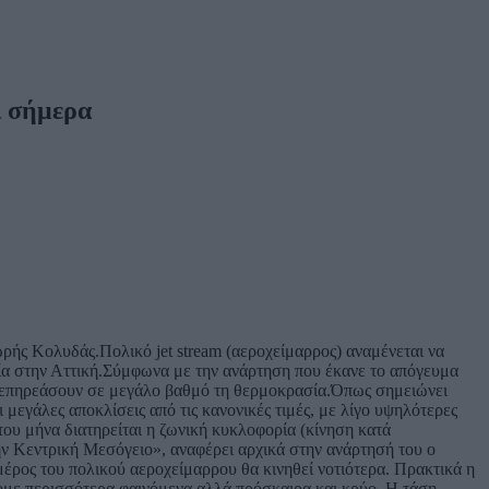
ι σήμερα
ής Κολυδάς.Πολικό jet stream (αεροχείμαρρος) αναμένεται να
ία στην Αττική.Σύμφωνα με την ανάρτηση που έκανε το απόγευμα
α επηρεάσουν σε μεγάλο βαθμό τη θερμοκρασία.Όπως σημειώνει
μεγάλες αποκλίσεις από τις κανονικές τιμές, με λίγο υψηλότερες
του μήνα διατηρείται η ζωνική κυκλοφορία (κίνηση κατά
ην Κεντρική Μεσόγειο», αναφέρει αρχικά στην ανάρτησή του ο
έρος του πολικού αεροχείμαρρου θα κινηθεί νοτιότερα. Πρακτικά η
ουμε περισσότερα φαινόμενα αλλά πρόσκαιρα και κρύο. Η τάση