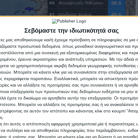
Σεβόμαστε την ιδιωτικότητά σας
άτες μας αποθηκεύουμε και/ή έχουμε πρόσβαση σε πληροφορίες σε μια
ργαζόμαστε προσωπικά δεδομένα, όπως μοναδικοί αναγνωριστικοί και 
στέλλονται από μια συσκευή για εξατομικευμένες διαφημίσεις και περ
εχομένου, έρευνα ακροατηρίου και ανάπτυξη υπηρεσιών.
Με την άδειά σα
χεται να χρησιμοποιήσουμε ακριβή δεδομένα γεωγραφικής τοποθεσίας 
ών. Μπορείτε να κάνετε κλικ για να συναινέσετε στην επεξεργασία απ
ς περιγράφεται παραπάνω. Εναλλακτικά, μπορείτε να αποκτήσετε πρό
Ο
ίες και να αλλάξετε τις προτιμήσεις σας πριν συναινέσετε ή να αρνηθεί
ικά στη Θράκη, στη Μακεδονία, στις Κυκλάδες, στην Κρήτη, στην Αν
ποια επεξεργασία των προσωπικών σας δεδομένων ενδέχεται να μην απ
τώσεις μικρού μεγέθους. Μεταφορά Σαχαριανής σκόνης αναμένεται κυρ
λά έχετε το δικαίωμα να αρνηθείτε αυτήν την επεξεργασία. Οι προτιμήσ
ιστότοπο. Μπορείτε να αλλάξετε τις προτιμήσεις σας ή να ανακαλέσετε
αθμούς, στην υπόλοιπη Βόρεια Ελλάδα από -2 έως 15-16, στη Θεσσαλ
στρέφοντας σε αυτόν τον ιστότοπο και κάνοντας κλικ στο κουμπί "Απ
-17 βαθμούς, στα νησιά του Βόρειου Αιγαίου από 10 έως 16-17 και σ
κά νότιοι-νοτιοδυτικοί άνεμοι με εντάσεις εώς 5-6 μποφόρ και τις π
ς.
 ότι αυτός ο ιστότοπος/η εφαρμογή χρησιμοποιεί μία ή περισσότερες 
ατολική Μακεδονία και τη Θράκη προβλέπονται σποραδικές καταιγίδε
ι να συλλέγει και να αποθηκεύει πληροφορίες που περιλαμβάνουν, ενδεικ
 το βράδυ. Λίγα χιόνια θα πέσουν στα ορεινά της Μακεδονίας.
ης ή χρήσης σας. Μπορείτε να κάνετε κλικ για να δώσετε ή να αρνηθε