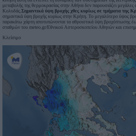
μεταβολής της θερμοκρασίας στην Αθήνα δεν παρουσιάζει μεγάλες α
Κολυδάς.
Σημαντικά ύψη βροχής χθες κυρίως σε τμήματα της Κ
σημαντικά ύψη βροχής κυρίως στην Κρήτη. Το μεγαλύτερο ύψος βρ
παρακάτω χάρτη αποτυπώνονται τα αθροιστικά ύψη βροχόπτωσης έω
σταθμών του meteo.gr/Εθνικού Αστεροσκοπείου Αθηνών και επισημα
Κλείσιμο