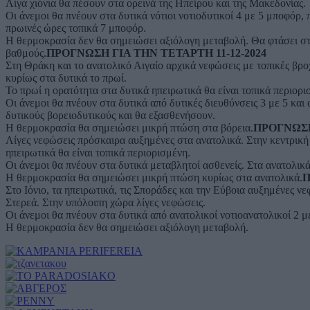
Λίγα χιόνια θα πέσουν στα ορεινά της Ηπείρου και της Μακεδονίας.
Οι άνεμοι θα πνέουν στα δυτικά νότιοι νοτιοδυτικοί 4 με 5 μποφόρ, 
πρωινές ώρες τοπικά 7 μποφόρ.
Η θερμοκρασία δεν θα σημειώσει αξιόλογη μεταβολή. Θα φτάσει στα
βαθμούς.
ΠΡΟΓΝΩΣΗ ΓΙΑ ΤΗΝ ΤΕΤΑΡΤΗ 11-12-2024
Στη Θράκη και το ανατολικό Αιγαίο αρχικά νεφώσεις με τοπικές βρο
κυρίως στα δυτικά το πρωί.
Το πρωί η ορατότητα στα δυτικά ηπειρωτικά θα είναι τοπικά περιορι
Οι άνεμοι θα πνέουν στα δυτικά από δυτικές διευθύνσεις 3 με 5 και
δυτικούς βορειοδυτικούς και θα εξασθενήσουν.
Η θερμοκρασία θα σημειώσει μικρή πτώση στα βόρεια.
ΠΡΟΓΝΩΣΗ
Λίγες νεφώσεις πρόσκαιρα αυξημένες στα ανατολικά. Στην κεντρική
ηπειρωτικά θα είναι τοπικά περιορισμένη.
Οι άνεμοι θα πνέουν στα δυτικά μεταβλητοί ασθενείς. Στα ανατολικ
Η θερμοκρασία θα σημειώσει μικρή πτώση κυρίως στα ανατολικά.
Π
Στο Ιόνιο, τα ηπειρωτικά, τις Σποράδες και την Εύβοια αυξημένες ν
Στερεά. Στην υπόλοιπη χώρα λίγες νεφώσεις.
Οι άνεμοι θα πνέουν στα δυτικά από ανατολικοί νοτιοανατολικοί 2 μ
Η θερμοκρασία δεν θα σημειώσει αξιόλογη μεταβολή.