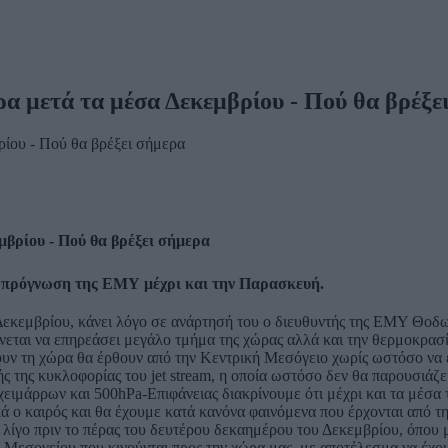
ρα μετά τα μέσα Δεκεμβρίου - Πού θα βρέξε
μβρίου - Πού θα βρέξει σήμερα
Η πρόγνωση της ΕΜΥ μέχρι και την Παρασκευή.
εκεμβρίου, κάνει λόγο σε ανάρτησή του ο διευθυντής της ΕΜΥ Θοδωρ
νεται να επηρεάσει μεγάλο τμήμα της χώρας αλλά και την θερμοκρασ
σουν τη χώρα θα έρθουν από την Κεντρική Μεσόγειο χωρίς ωστόσο ν
 της κυκλοφορίας του jet stream, η οποία ωστόσο δεν θα παρουσιάζει 
ειμάρρων και 500hPa-Επιφάνειας διακρίνουμε ότι μέχρι και τα μέσα 
κά ο καιρός και θα έχουμε κατά κανόνα φαινόμενα που έρχονται από τ
ίγο πριν το πέρας του δευτέρου δεκαημέρου του Δεκεμβρίου, όπου μ
ς Μεσογείου που κινούνται προς την χώρα μας, με αποτέλεσμα να έχ