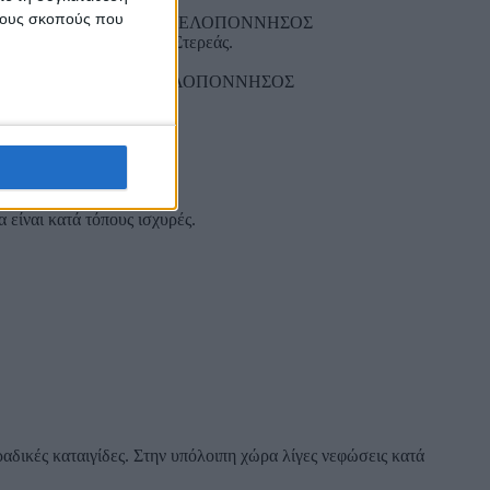
 τους σκοπούς που
Σ, ΔΥΤΙΚΗ ΣΤΕΡΕΑ, ΔΥΤΙΚΗ ΠΕΛΟΠΟΝΝΗΣΟΣ
Ηπείρου και της δυτικής Στερεάς.
ΕΑ, ΕΥΒΟΙΑ, ΑΝΑΤΟΛΙΚΗ ΠΕΛΟΠΟΝΝΗΣΟΣ
 είναι κατά τόπους ισχυρές.
ραδικές καταιγίδες. Στην υπόλοιπη χώρα λίγες νεφώσεις κατά