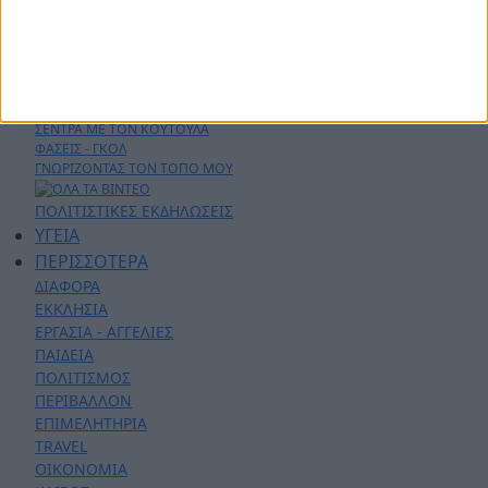
ΑΣΤΥΝΟΜΙΚΑ
AYTO - MOTO
Live Streaming
ΕΚΠΟΜΠΕΣ
ΛΑΚΩΝΙΚΕΣ ΔΡΑΣΕΙΣ
ΣΕΝΤΡΑ ΜΕ ΤΟΝ ΚΟΥΤΟΥΛΑ
ΦΑΣΕΙΣ - ΓΚΟΛ
ΓΝΩΡΙΖΟΝΤΑΣ ΤΟΝ ΤΟΠΟ ΜΟΥ
ΠΟΛΙΤΙΣΤΙΚΕΣ ΕΚΔΗΛΩΣΕΙΣ
ΥΓΕΙΑ
ΠΕΡΙΣΣΟΤΕΡΑ
ΔΙΑΦΟΡΑ
ΕΚΚΛΗΣΙΑ
ΕΡΓΑΣΙΑ - ΑΓΓΕΛΙΕΣ
ΠΑΙΔΕΙΑ
ΠΟΛΙΤΙΣΜΟΣ
ΠΕΡΙΒΑΛΛΟΝ
ΕΠΙΜΕΛΗΤΗΡΙΑ
TRAVEL
ΟΙΚΟΝΟΜΙΑ