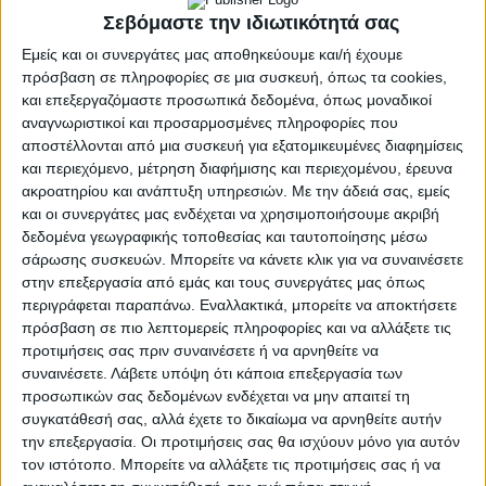
Πρόγραμμα 55-67 -ΔΥΠΑ: Ανακαλείται & επίσημα η
Σεβόμαστε την ιδιωτικότητά σας
διακοπή μετά τις αντιδράσεις (έγγραφο)
Εμείς και οι συνεργάτες μας αποθηκεύουμε και/ή έχουμε
Νίκος Κοκκινόπουλος
πρόσβαση σε πληροφορίες σε μια συσκευή, όπως τα cookies,
και επεξεργαζόμαστε προσωπικά δεδομένα, όπως μοναδικοί
Στην ανάκληση της διακοπής του
Προγράμματος 55-67
αναγνωριστικοί και προσαρμοσμένες πληροφορίες που
αποστέλλονται από μια συσκευή για εξατομικευμένες διαφημίσεις
προχώρησε και επίσημα η ΔΥΠΑ μετά τις αντιδράσεις
και περιεχόμενο, μέτρηση διαφήμισης και περιεχομένου, έρευνα
και το δημοσίευμα του aftodioikisi.gr.
Συγκεκριμένα, με
ακροατηρίου και ανάπτυξη υπηρεσιών.
Με την άδειά σας, εμείς
απόφασή της η Προϊσταμένη του ΚΠΑ Καισαριανής
και οι συνεργάτες μας ενδέχεται να χρησιμοποιήσουμε ακριβή
ανακαλεί το υπ’ αριθμόν 925148/28.8.2024
δεδομένα γεωγραφικής τοποθεσίας και ταυτοποίησης μέσω
προηγούμενο έγγραφό της με το οποίο ενημερωνόταν
σάρωσης συσκευών. Μπορείτε να κάνετε κλικ για να συναινέσετε
ο Δήμος Βύρωνα για τη διακοπή του Προγράμματος
στην επεξεργασία από εμάς και τους συνεργάτες μας όπως
από 2.8.
περιγράφεται παραπάνω. Εναλλακτικά, μπορείτε να αποκτήσετε
πρόσβαση σε πιο λεπτομερείς πληροφορίες και να αλλάξετε τις
Εξαιτίας της συγκεκριμένης εξέλιξης, η δημοτική αρχή
προτιμήσεις σας πριν συναινέσετε ή να αρνηθείτε να
Βύρωνα δεν θα ανανέωνε τις συμβάσεις τεσσάρων
συναινέσετε.
Λάβετε υπόψη ότι κάποια επεξεργασία των
προσωπικών σας δεδομένων ενδέχεται να μην απαιτεί τη
εργαζομένων που δουλεύουν με το συγκεκριμένο
συγκατάθεσή σας, αλλά έχετε το δικαίωμα να αρνηθείτε αυτήν
πρόγραμμα μετά το πρώτο έτος, παρότι το πρόγραμμα
την επεξεργασία. Οι προτιμήσεις σας θα ισχύουν μόνο για αυτόν
προβλέπει έναν επιπλέον χρόνο σύμβασης.
τον ιστότοπο. Μπορείτε να αλλάξετε τις προτιμήσεις σας ή να