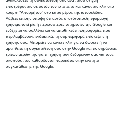
ανακαλέσετε τη συγκατάθεσή σας ανά πάσα στιγμή
Υπενθυμίζεται ότι αρχικά το
Συνδικάτο ΟΤΑ
επιστρέφοντας σε αυτόν τον ιστότοπο και κάνοντας κλικ στο
Αττικής
και στη συνέχεια το Σωματείο Εργαζομένων
κουμπί "Απορρήτου" στο κάτω μέρος της ιστοσελίδας.
Δήμου Βύρωνα είχαν αντιδράσει έντονα.
Λάβετε επίσης υπόψη ότι αυτός ο ιστότοπος/η εφαρμογή
χρησιμοποιεί μία ή περισσότερες υπηρεσίες της Google και
Μάλιστα, όπως έγραψε το aftodioikisi.gr, οι
ενδέχεται να συλλέγει και να αποθηκεύει πληροφορίες που
εργαζόμενοι του Δήμου Βύρωνα επικοινώνησαν με τη
περιλαμβάνουν, ενδεικτικά, τη συμπεριφορά επίσκεψης ή
ΔΥΠΑ, η οποία μπροστά στις αντιδράσεις τους
χρήσης σας. Μπορείτε να κάνετε κλικ για να δώσετε ή να
διαβεβαίωσε προφορικά ότι θα στείλει έγγραφος
αρνηθείτε τη συγκατάθεσή σας στην Google και τις σημάνσεις
τρίτων μερών της για τη χρήση των δεδομένων σας για τους
ανάκλησης της διακοπής. Όπως και έγινε.
σκοπούς που καθορίζονται παρακάτω στην ενότητα
πηγη: aftodioikisi.gr
συγκατάθεσης της Google.