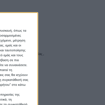
 συσκευή, όπως τα
προσαρμοσμένες
ιεχόμενο, μέτρηση
ς, εμείς και οι
και ταυτοποίησης
όσληψη στο Νομό Λακωνίας ,
ό εμάς και τους
σβαση σε πιο
τε να συναινέσετε.
αιτεί τη
εις σας θα ισχύουν
 τη συγκατάθεσή σας
ορρήτου" στο κάτω
υπηρεσίες της
τικά, τη
ίτε τη συγκατάθεσή