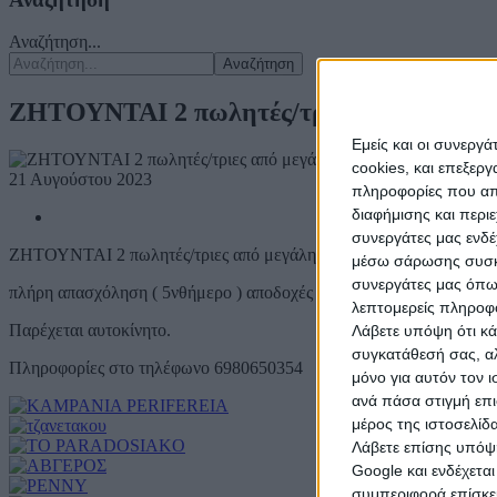
Αναζήτηση...
Αναζήτηση
ΖΗΤΟΥΝΤΑΙ 2 πωλητές/τριες από μεγάλη 
Εμείς και οι συνεργ
cookies, και επεξε
21 Αυγούστου 2023
πληροφορίες που απο
διαφήμισης και περι
συνεργάτες μας ενδέ
ΖΗΤΟΥΝΤΑΙ 2 πωλητές/τριες από μεγάλη εταιρία στο χονδρικό εμ
μέσω σάρωσης συσκευ
συνεργάτες μας όπω
πλήρη απασχόληση ( 5νθήμερο ) αποδοχές πάνω του βασικού.
λεπτομερείς πληροφορ
Παρέχεται αυτοκίνητο.
Λάβετε υπόψη ότι κά
συγκατάθεσή σας, αλ
Πληροφορίες στο τηλέφωνο 6980650354
μόνο για αυτόν τον 
ανά πάσα στιγμή επι
μέρος της ιστοσελίδα
Λάβετε επίσης υπόψη
Google και ενδέχετα
συμπεριφορά επίσκεψ