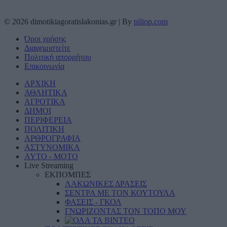
© 2026 dimotikiagoratislakonias.gr | By
piliop.com
Όροι χρήσης
Διαφημιστείτε
Πολιτική απορρήτου
Επικοινωνία
ΑΡΧΙΚΗ
ΑΘΛΗΤΙΚΑ
ΑΓΡΟΤΙΚΑ
ΔΗΜΟΙ
ΠΕΡΙΦΕΡΕΙΑ
ΠΟΛΙΤΙΚΗ
ΑΡΘΡΟΓΡΑΦΙΑ
ΑΣΤΥΝΟΜΙΚΑ
AYTO - MOTO
Live Streaming
ΕΚΠΟΜΠΕΣ
ΛΑΚΩΝΙΚΕΣ ΔΡΑΣΕΙΣ
ΣΕΝΤΡΑ ΜΕ ΤΟΝ ΚΟΥΤΟΥΛΑ
ΦΑΣΕΙΣ - ΓΚΟΛ
ΓΝΩΡΙΖΟΝΤΑΣ ΤΟΝ ΤΟΠΟ ΜΟΥ