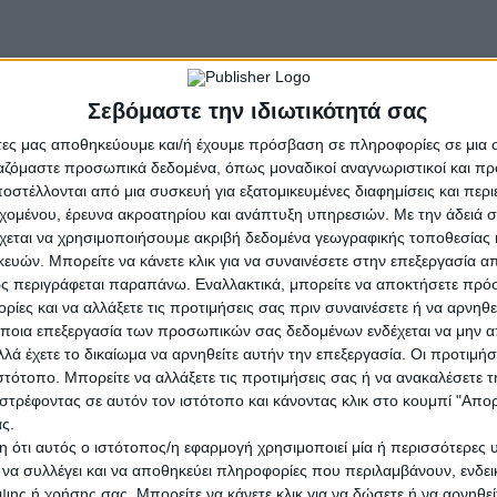
εταιρία για άμεση πρόσληψη
Σεβόμαστε την ιδιωτικότητά σας
άτες μας αποθηκεύουμε και/ή έχουμε πρόσβαση σε πληροφορίες σε μια
ργαζόμαστε προσωπικά δεδομένα, όπως μοναδικοί αναγνωριστικοί και 
στέλλονται από μια συσκευή για εξατομικευμένες διαφημίσεις και περ
εχομένου, έρευνα ακροατηρίου και ανάπτυξη υπηρεσιών.
Με την άδειά σα
χεται να χρησιμοποιήσουμε ακριβή δεδομένα γεωγραφικής τοποθεσίας 
πόριο αναλώσιμων - ζωοτροφών με έδρα την Καλαμάτα για άμεση πρ
ών. Μπορείτε να κάνετε κλικ για να συναινέσετε στην επεξεργασία απ
ς περιγράφεται παραπάνω. Εναλλακτικά, μπορείτε να αποκτήσετε πρό
ίες και να αλλάξετε τις προτιμήσεις σας πριν συναινέσετε ή να αρνηθεί
ποια επεξεργασία των προσωπικών σας δεδομένων ενδέχεται να μην απ
λά έχετε το δικαίωμα να αρνηθείτε αυτήν την επεξεργασία. Οι προτιμήσ
ιστότοπο. Μπορείτε να αλλάξετε τις προτιμήσεις σας ή να ανακαλέσετε
στρέφοντας σε αυτόν τον ιστότοπο και κάνοντας κλικ στο κουμπί "Απ
ς.
 ότι αυτός ο ιστότοπος/η εφαρμογή χρησιμοποιεί μία ή περισσότερες 
ι να συλλέγει και να αποθηκεύει πληροφορίες που περιλαμβάνουν, ενδεικ
ης ή χρήσης σας. Μπορείτε να κάνετε κλικ για να δώσετε ή να αρνηθε