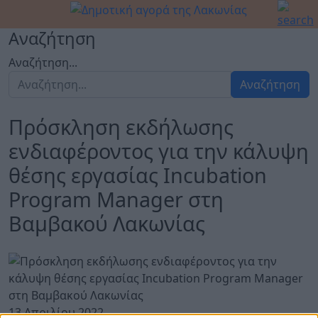
Αναζήτηση
Αναζήτηση...
Αναζήτηση
Πρόσκληση εκδήλωσης
ενδιαφέροντος για την κάλυψη
θέσης εργασίας Incubation
Program Manager στη
Βαμβακού Λακωνίας
13 Απριλίου 2022