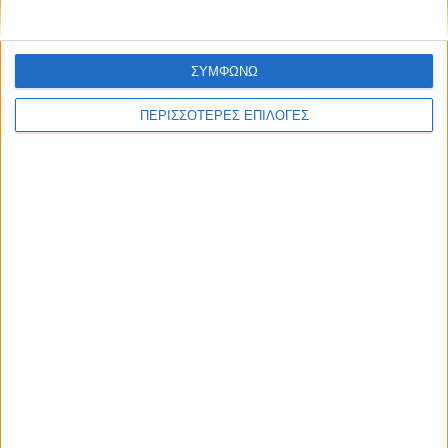
ΣΥΜΦΩΝΩ
ΠΕΡΙΣΣΟΤΕΡΕΣ ΕΠΙΛΟΓΕΣ
© 2026 dimotikiagoratislakonias.gr | By
piliop.com
Όροι χρήσης
Διαφημιστείτε
Πολιτική απορρήτου
Επικοινωνία