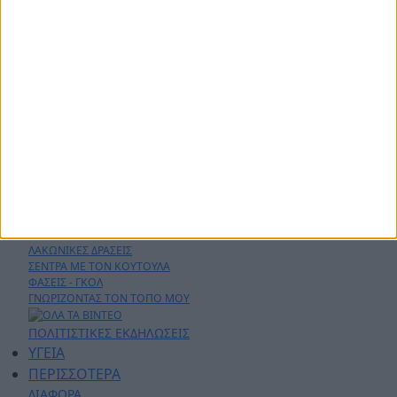
ΑΡΧΙΚΗ
ΑΘΛΗΤΙΚΑ
ΑΓΡΟΤΙΚΑ
ΔΗΜΟΙ
ΠΕΡΙΦΕΡΕΙΑ
ΠΟΛΙΤΙΚΗ
ΑΡΘΡΟΓΡΑΦΙΑ
ΑΣΤΥΝΟΜΙΚΑ
AYTO - MOTO
Live Streaming
ΕΚΠΟΜΠΕΣ
ΛΑΚΩΝΙΚΕΣ ΔΡΑΣΕΙΣ
ΣΕΝΤΡΑ ΜΕ ΤΟΝ ΚΟΥΤΟΥΛΑ
ΦΑΣΕΙΣ - ΓΚΟΛ
ΓΝΩΡΙΖΟΝΤΑΣ ΤΟΝ ΤΟΠΟ ΜΟΥ
ΠΟΛΙΤΙΣΤΙΚΕΣ ΕΚΔΗΛΩΣΕΙΣ
ΥΓΕΙΑ
ΠΕΡΙΣΣΟΤΕΡΑ
ΔΙΑΦΟΡΑ