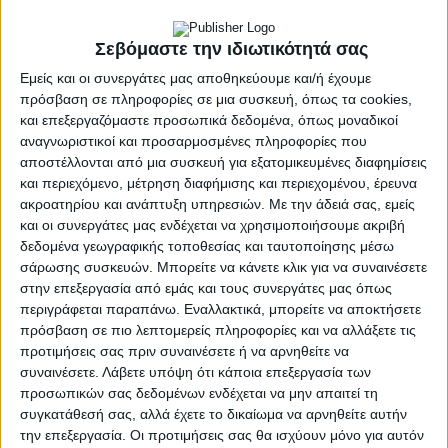
Σεβόμαστε την ιδιωτικότητά σας
Ο οργανισμός Vamvakou Revival που
δραστηριοποιείται στη Βαμβακού Λακωνίας,
Εμείς και οι συνεργάτες μας αποθηκεύουμε και/ή έχουμε
πρόσβαση σε πληροφορίες σε μια συσκευή, όπως τα cookies,
υλοποιώντας την πρωτοβουλία Αναβίωσης του
και επεξεργαζόμαστε προσωπικά δεδομένα, όπως μοναδικοί
χωριού, αναζητά συνεργάτη για την κάλυψη της θέσης
αναγνωριστικοί και προσαρμοσμένες πληροφορίες που
του Incubation Program Manager. Όραμα της ομάδας
αποστέλλονται από μια συσκευή για εξατομικευμένες διαφημίσεις
είναι η δημιουργία ενός χωριού πρoτύπου
και περιεχόμενο, μέτρηση διαφήμισης και περιεχομένου, έρευνα
βασισμένου στη βιώσιμη ανάπτυξη με στόχο την
ακροατηρίου και ανάπτυξη υπηρεσιών.
Με την άδειά σας, εμείς
επιστροφή μόνιμων κατοίκων. Οι τομείς δράσης του
και οι συνεργάτες μας ενδέχεται να χρησιμοποιήσουμε ακριβή
οργανισμού αφορούν στον τουρισμό και την
δεδομένα γεωγραφικής τοποθεσίας και ταυτοποίησης μέσω
σάρωσης συσκευών. Μπορείτε να κάνετε κλικ για να συναινέσετε
επιχειρηματικότητα, τον πολιτισμό και την
στην επεξεργασία από εμάς και τους συνεργάτες μας όπως
εκπαίδευση, την αγροδιατροφή και την καινοτομία.
περιγράφεται παραπάνω. Εναλλακτικά, μπορείτε να αποκτήσετε
πρόσβαση σε πιο λεπτομερείς πληροφορίες και να αλλάξετε τις
Στο πλαίσιο της προσπάθειας αναζωογόνησης του
προτιμήσεις σας πριν συναινέσετε ή να αρνηθείτε να
τόπου πρόκειται να δημιουργηθεί και να
συναινέσετε.
Λάβετε υπόψη ότι κάποια επεξεργασία των
λειτουργήσει, στο χωριό, μέσα στους επόμενους έξι
προσωπικών σας δεδομένων ενδέχεται να μην απαιτεί τη
μήνες μία θερμοκοιτίδα-δομή φιλοξενίας νέων ή υπό
συγκατάθεσή σας, αλλά έχετε το δικαίωμα να αρνηθείτε αυτήν
ίδρυση επιχειρήσεων, που θα έχουν έδρα στη
την επεξεργασία. Οι προτιμήσεις σας θα ισχύουν μόνο για αυτόν