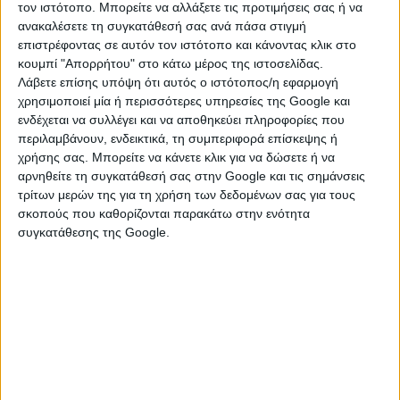
Βαμβακού, αλλά και την ευρύτερη περιοχή-
τον ιστότοπο. Μπορείτε να αλλάξετε τις προτιμήσεις σας ή να
ανακαλέσετε τη συγκατάθεσή σας ανά πάσα στιγμή
Περιφέρεια. Η θερμοκοιτίδα επιχειρήσεων εντάσσεται
επιστρέφοντας σε αυτόν τον ιστότοπο και κάνοντας κλικ στο
στο Επιχειρησιακό Πρόγραμμα Πελοπόννησος 2014-
κουμπί "Απορρήτου" στο κάτω μέρος της ιστοσελίδας.
2020.
Λάβετε επίσης υπόψη ότι αυτός ο ιστότοπος/η εφαρμογή
χρησιμοποιεί μία ή περισσότερες υπηρεσίες της Google και
Ο συνεργάτης καλείτε να αναλάβει αρμοδιότητες που
ενδέχεται να συλλέγει και να αποθηκεύει πληροφορίες που
αφορούν στη στρατηγική και τη λειτουργίας της
περιλαμβάνουν, ενδεικτικά, τη συμπεριφορά επίσκεψης ή
θερμοκοιτίδας, την υλοποίηση του προγράμματος
χρήσης σας. Μπορείτε να κάνετε κλικ για να δώσετε ή να
θερμοκοιτίασης, αλλά και τον γενικότερο συντονισμό
αρνηθείτε τη συγκατάθεσή σας στην Google και τις σημάνσεις
του έργου.
τρίτων μερών της για τη χρήση των δεδομένων σας για τους
σκοπούς που καθορίζονται παρακάτω στην ενότητα
Η πρωτοβουλία για την Αναβίωση της Βαμβακούς
συγκατάθεσης της Google.
υλοποιείται από τη Vamvakou Revival με αποκλειστική
δωρεά του Ιδρύματος Σταύρος Νιάρχος (ΙΣΝ).
Περισσότερες πληροφορίες σχετικά με τη
θερμοκοιτίδα και τη θέση εργασίας βρείτε στον
παρακάτω σύνδεσμο:
https://www.vamvakourevival.org/ergasia/