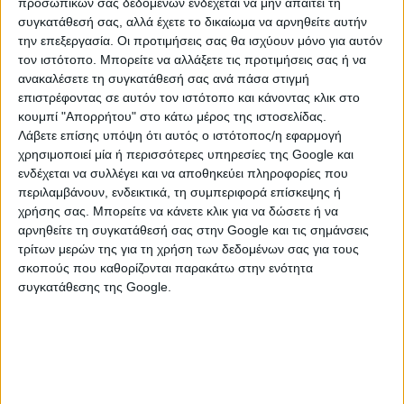
προσωπικών σας δεδομένων ενδέχεται να μην απαιτεί τη
MTID=m14d66e7fb59bbe4faa93e40634a81a32
συγκατάθεσή σας, αλλά έχετε το δικαίωμα να αρνηθείτε αυτήν
την επεξεργασία. Οι προτιμήσεις σας θα ισχύουν μόνο για αυτόν
Συντονιστής
:
τον ιστότοπο. Μπορείτε να αλλάξετε τις προτιμήσεις σας ή να
ανακαλέσετε τη συγκατάθεσή σας ανά πάσα στιγμή
κος
Πέτρος Ζουμπούλης
, Πρόεδρος του Συλλόγου
επιστρέφοντας σε αυτόν τον ιστότοπο και κάνοντας κλικ στο
Υπαλ/λων Επιμ/ρίων Π.Η.Ι.Ν.Δ.Ε.
κουμπί "Απορρήτου" στο κάτω μέρος της ιστοσελίδας.
Λάβετε επίσης υπόψη ότι αυτός ο ιστότοπος/η εφαρμογή
Εισηγητές
:
χρησιμοποιεί μία ή περισσότερες υπηρεσίες της Google και
ενδέχεται να συλλέγει και να αποθηκεύει πληροφορίες που
κα Κωνσταντίνα Ζορμπά
, Μεταλλειολόγος
περιλαμβάνουν, ενδεικτικά, τη συμπεριφορά επίσκεψης ή
Μηχανικός, Υπεύθυνη του Παραρτήματος
χρήσης σας. Μπορείτε να κάνετε κλικ για να δώσετε ή να
Ιωαννίνων του ΕΛΙΝΥΑΕ: Σύντομη παρουσίαση του
αρνηθείτε τη συγκατάθεσή σας στην Google και τις σημάνσεις
Ινστιτούτου
τρίτων μερών της για τη χρήση των δεδομένων σας για τους
Δρ Εύη Γεωργιάδου
, Χημικός Μηχανικός, Τομέας
σκοπούς που καθορίζονται παρακάτω στην ενότητα
Έρευνας & Ανάπτυξης, ΕΛΙΝΥΑΕ: κεντρική
συγκατάθεσης της Google.
Εισηγήτρια
Με την ολοκλήρωση των εισηγήσεων, θα
ακολουθήσουν Ερωτήσεις των συμμετεχόντων και
Απαντήσεις.