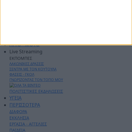
ΑΓΡΟΤΙΚΑ
ΔΗΜΟΙ
ΠΕΡΙΦΕΡΕΙΑ
ΠΟΛΙΤΙΚΗ
ΑΡΘΡΟΓΡΑΦΙΑ
ΑΣΤΥΝΟΜΙΚΑ
AYTO - MOTO
Live Streaming
ΕΚΠΟΜΠΕΣ
ΛΑΚΩΝΙΚΕΣ ΔΡΑΣΕΙΣ
ΣΕΝΤΡΑ ΜΕ ΤΟΝ ΚΟΥΤΟΥΛΑ
ΦΑΣΕΙΣ - ΓΚΟΛ
ΓΝΩΡΙΖΟΝΤΑΣ ΤΟΝ ΤΟΠΟ ΜΟΥ
ΠΟΛΙΤΙΣΤΙΚΕΣ ΕΚΔΗΛΩΣΕΙΣ
ΥΓΕΙΑ
ΠΕΡΙΣΣΟΤΕΡΑ
ΔΙΑΦΟΡΑ
ΕΚΚΛΗΣΙΑ
ΕΡΓΑΣΙΑ - ΑΓΓΕΛΙΕΣ
ΠΑΙΔΕΙΑ