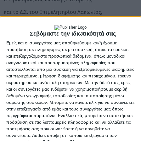
και το Δ.Σ. του Επιμελητηρίου Λακωνίας
,
σε συνεργασία με το
Ελληνικό Ινστιτούτο Υγείας και
Ασφάλειας στην Εργασία-ΕΛΙΝΥΑΕ
Σεβόμαστε την ιδιωτικότητά σας
Εμείς και οι συνεργάτες μας αποθηκεύουμε και/ή έχουμε
και με την υποστήριξη του
Συλλόγου Υπαλλήλων
πρόσβαση σε πληροφορίες σε μια συσκευή, όπως τα cookies,
Επιμελητηρίων Πελοποννήσου – Ηπείρου – Ιονίων
και επεξεργαζόμαστε προσωπικά δεδομένα, όπως μοναδικοί
Νήσων – Δυτικής Ελλάδας
αναγνωριστικοί και προσαρμοσμένες πληροφορίες που
αποστέλλονται από μια συσκευή για εξατομικευμένες διαφημίσεις
σας προσκαλούν στην δίωρη ενημερωτική
και περιεχόμενο, μέτρηση διαφήμισης και περιεχομένου, έρευνα
διαδικτυακή ημερίδα με θέμα:
ακροατηρίου και ανάπτυξη υπηρεσιών.
Με την άδειά σας, εμείς
και οι συνεργάτες μας ενδέχεται να χρησιμοποιήσουμε ακριβή
«Υποχρεώσεις τήρησης μέτρων πυροπροστασίας
δεδομένα γεωγραφικής τοποθεσίας και ταυτοποίησης μέσω
και πυρασφάλειας στις μικρές επιχειρήσεις»
σάρωσης συσκευών. Μπορείτε να κάνετε κλικ για να συναινέσετε
στην επεξεργασία από εμάς και τους συνεργάτες μας όπως
την
Τετάρτη 12 Μαρτίου 2025 και ώρα 18:00
περιγράφεται παραπάνω. Εναλλακτικά, μπορείτε να αποκτήσετε
πρόσβαση σε πιο λεπτομερείς πληροφορίες και να αλλάξετε τις
Στον σύνδεσμο :
προτιμήσεις σας πριν συναινέσετε ή να αρνηθείτε να
συναινέσετε.
Λάβετε υπόψη ότι κάποια επεξεργασία των
https://e-meeting.webex.com/e-meeting/j.php?