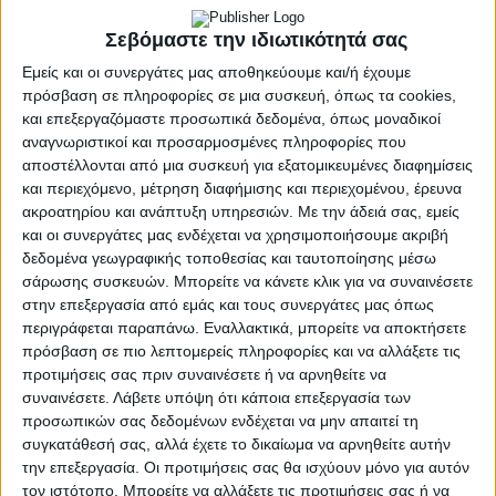
Διεθνή Έκθεση SIAL 19-23 Οκτωβρίου 2024, στο
Σεβόμαστε την ιδιωτικότητά σας
Παρίσι
Εμείς και οι συνεργάτες μας αποθηκεύουμε και/ή έχουμε
πρόσβαση σε πληροφορίες σε μια συσκευή, όπως τα cookies,
και επεξεργαζόμαστε προσωπικά δεδομένα, όπως μοναδικοί
Το Επιμελητήριο Λακωνίας ενημερώνει τα μέλη του
αναγνωριστικοί και προσαρμοσμένες πληροφορίες που
ότι προτίθεται να επιχορηγήσει τη συμμετοχή των
αποστέλλονται από μια συσκευή για εξατομικευμένες διαφημίσεις
και περιεχόμενο, μέτρηση διαφήμισης και περιεχομένου, έρευνα
επιχειρήσεων / μελών του για να συμμετάσχουν στην
ακροατηρίου και ανάπτυξη υπηρεσιών.
Με την άδειά σας, εμείς
έκθεση SIAL η οποία θα πραγματοποιηθεί από 19 έως
και οι συνεργάτες μας ενδέχεται να χρησιμοποιήσουμε ακριβή
23 Οκτωβρίου 2024 στο Παρίσι. Το ποσό της
δεδομένα γεωγραφικής τοποθεσίας και ταυτοποίησης μέσω
επιχορήγησης ανέρχεται στα 500€ με ΦΠΑ ανά
σάρωσης συσκευών. Μπορείτε να κάνετε κλικ για να συναινέσετε
επιχείρηση.
στην επεξεργασία από εμάς και τους συνεργάτες μας όπως
περιγράφεται παραπάνω. Εναλλακτικά, μπορείτε να αποκτήσετε
Σε συνέχεια του από 10/04/2024 δελτίο τύπου όπου
πρόσβαση σε πιο λεπτομερείς πληροφορίες και να αλλάξετε τις
και η Περιφέρεια Πελοποννήσου θα συμμετάσχει στην
προτιμήσεις σας πριν συναινέσετε ή να αρνηθείτε να
έκθεση και επιδοτεί το 60% της συμμετοχής των
συναινέσετε.
Λάβετε υπόψη ότι κάποια επεξεργασία των
επιχειρήσεων σας ενημερώνουμε ότι η επιχορήγηση
προσωπικών σας δεδομένων ενδέχεται να μην απαιτεί τη
συγκατάθεσή σας, αλλά έχετε το δικαίωμα να αρνηθείτε αυτήν
μπορεί να δοθεί συνδυαστικά.
την επεξεργασία. Οι προτιμήσεις σας θα ισχύουν μόνο για αυτόν
Ως εκ τούτου, παρακαλούνται όσες επιχειρήσεις
τον ιστότοπο. Μπορείτε να αλλάξετε τις προτιμήσεις σας ή να