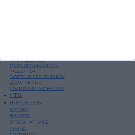
ΔΗΜΟΙ
ΠΕΡΙΦΕΡΕΙΑ
ΠΟΛΙΤΙΚΗ
ΑΡΘΡΟΓΡΑΦΙΑ
ΑΣΤΥΝΟΜΙΚΑ
AYTO - MOTO
Live Streaming
ΕΚΠΟΜΠΕΣ
ΛΑΚΩΝΙΚΕΣ ΔΡΑΣΕΙΣ
ΣΕΝΤΡΑ ΜΕ ΤΟΝ ΚΟΥΤΟΥΛΑ
ΦΑΣΕΙΣ - ΓΚΟΛ
ΓΝΩΡΙΖΟΝΤΑΣ ΤΟΝ ΤΟΠΟ ΜΟΥ
ΠΟΛΙΤΙΣΤΙΚΕΣ ΕΚΔΗΛΩΣΕΙΣ
ΥΓΕΙΑ
ΠΕΡΙΣΣΟΤΕΡΑ
ΔΙΑΦΟΡΑ
ΕΚΚΛΗΣΙΑ
ΕΡΓΑΣΙΑ - ΑΓΓΕΛΙΕΣ
ΠΑΙΔΕΙΑ
ΠΟΛΙΤΙΣΜΟΣ