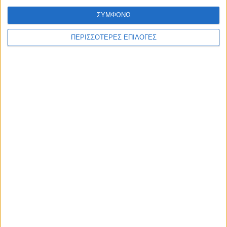
ΣΥΜΦΩΝΩ
ΠΕΡΙΣΣΟΤΕΡΕΣ ΕΠΙΛΟΓΕΣ
© 2026 dimotikiagoratislakonias.gr | By
piliop.com
Όροι χρήσης
Διαφημιστείτε
Πολιτική απορρήτου
Επικοινωνία
ΑΡΧΙΚΗ
ΑΘΛΗΤΙΚΑ
ΑΓΡΟΤΙΚΑ