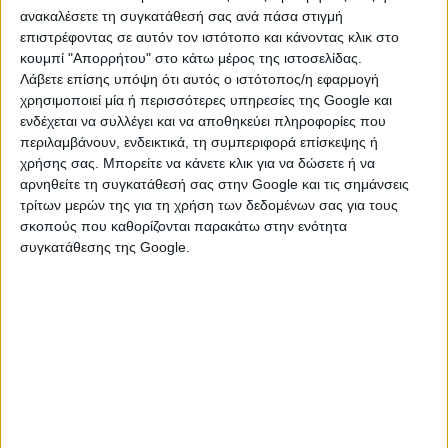
ανακαλέσετε τη συγκατάθεσή σας ανά πάσα στιγμή
δραστηριοποιούνται στον κλάδο της
επιστρέφοντας σε αυτόν τον ιστότοπο και κάνοντας κλικ στο
αγροδιατροφής και εξαγωγών και επιθυμούν να
κουμπί "Απορρήτου" στο κάτω μέρος της ιστοσελίδας.
συμμετάσχουν στην έκθεση είτε ανεξάρτητα είτε
Λάβετε επίσης υπόψη ότι αυτός ο ιστότοπος/η εφαρμογή
μέσω της Περιφέρειας Πελοποννήσου, όπως
χρησιμοποιεί μία ή περισσότερες υπηρεσίες της Google και
εκδηλώσουν το ενδιαφέρον τους, αποστέλλοντας
ενδέχεται να συλλέγει και να αποθηκεύει πληροφορίες που
συμπληρωμένη την επισυναπτόμενη αίτηση στο
e
-
περιλαμβάνουν, ενδεικτικά, τη συμπεριφορά επίσκεψης ή
mail
Αυτή η διεύθυνση Email προστατεύεται από
χρήσης σας. Μπορείτε να κάνετε κλικ για να δώσετε ή να
αρνηθείτε τη συγκατάθεσή σας στην Google και τις σημάνσεις
τους αυτοματισμούς αποστολέων ανεπιθύμητων
τρίτων μερών της για τη χρήση των δεδομένων σας για τους
μηνυμάτων. Χρειάζεται να ενεργοποιήσετε τη
σκοπούς που καθορίζονται παρακάτω στην ενότητα
JavaScript για να μπορέσετε να τη δείτε.
, έως και
συγκατάθεσης της Google.
την Τρίτη 23 Απριλίου 2024. Προϋπόθεση για την
καταβολή της επιχορήγησης είναι η εξόφληση των
συνδρομών προς το Επιμελητήριο έως και το έτος
2024 ή η κατάθεση αιτήματος διακανονισμού.