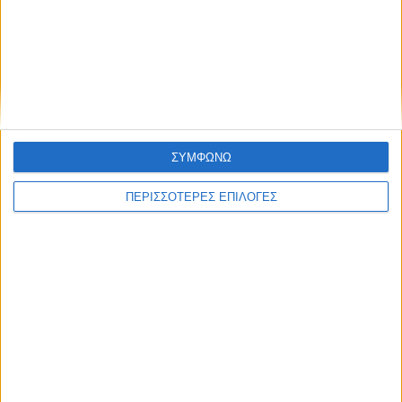
ΣΥΜΦΩΝΩ
ΠΕΡΙΣΣΟΤΕΡΕΣ ΕΠΙΛΟΓΕΣ
© 2026 dimotikiagoratislakonias.gr | By
piliop.com