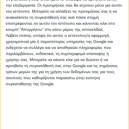
21, είσοδος από την 25ης Μαρτίου)
την επεξεργασία. Οι προτιμήσεις σας θα ισχύουν μόνο για αυτόν
τον ιστότοπο. Μπορείτε να αλλάξετε τις προτιμήσεις σας ή να
Τετάρτη 7 Φεβρουαρίου 2024
ανακαλέσετε τη συγκατάθεσή σας ανά πάσα στιγμή
Στο 2
επιστρέφοντας σε αυτόν τον ιστότοπο και κάνοντας κλικ στο
ο μέρος του σεμιναρίου θα αναλυθούν οι ενότητες:
κουμπί "Απορρήτου" στο κάτω μέρος της ιστοσελίδας.
Α) Οι οικογενειακές επιχειρήσεις στον κόσμο και η
Λάβετε επίσης υπόψη ότι αυτός ο ιστότοπος/η εφαρμογή
επίδραση τους στις εθνικές οικονομίες
χρησιμοποιεί μία ή περισσότερες υπηρεσίες της Google και
Β) Οργανισμοί υποστήριξης οικογενειακών
ενδέχεται να συλλέγει και να αποθηκεύει πληροφορίες που
επιχειρήσεων
περιλαμβάνουν, ενδεικτικά, τη συμπεριφορά επίσκεψης ή
χρήσης σας. Μπορείτε να κάνετε κλικ για να δώσετε ή να
Γ) Ευρωπαϊκές πολιτικές για τις οικογενειακές
αρνηθείτε τη συγκατάθεσή σας στην Google και τις σημάνσεις
επιχειρήσεις
τρίτων μερών της για τη χρήση των δεδομένων σας για τους
Δ) Στιγμιότυπα από έρευνες για οικογενειακές
σκοπούς που καθορίζονται παρακάτω στην ενότητα
επιχειρήσεις - case studies
συγκατάθεσης της Google.
Ώρες: 6:-9 μ.μ. Τοποθεσία: Αίθουσα εκδηλώσεων του
Επιμελητηρίου Αρκαδίας (25ης Μαρτίου & Πανός
21, είσοδος από την 25ης Μαρτίου)
Εισηγητής: Δρ. Ιωάννης Κίνιας, Επίκουρος Καθηγητής
του Τμήματος Διοίκησης Επιχειρήσεων, του
Πανεπιστημίου Αιγαίου και Επιστημονικός