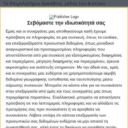
Το Επιμελητήριο Αρκαδίας, μέλος του Δικτύου
Enterprise Europe Network, στο πλαίσιο της
επιμόρφωσης των μελών του διοργανώνει δωρεάν
Σεβόμαστε την ιδιωτικότητά σας
ενημερωτικό σεμινάριο – σε δύο μέρη - για τις
Οικογενειακές Επιχειρήσεις.
Εμείς και οι συνεργάτες μας αποθηκεύουμε και/ή έχουμε
Τετάρτη 10 Ιανουαρίου 2024
πρόσβαση σε πληροφορίες σε μια συσκευή, όπως τα cookies,
και επεξεργαζόμαστε προσωπικά δεδομένα, όπως μοναδικοί
Στο 1
αναγνωριστικοί και προσαρμοσμένες πληροφορίες που
ο μέρος του σεμιναρίου θα αναλυθούν οι ενότητες:
αποστέλλονται από μια συσκευή για εξατομικευμένες διαφημίσεις
α) Οικογενειακές Επιχειρήσεις, οικογενειακή
και περιεχόμενο, μέτρηση διαφήμισης και περιεχομένου, έρευνα
δυναμική & ειδικά χαρακτηριστικά των
ακροατηρίου και ανάπτυξη υπηρεσιών.
Με την άδειά σας, εμείς
οικογενειακών
και οι συνεργάτες μας ενδέχεται να χρησιμοποιήσουμε ακριβή
επιχειρήσεων
δεδομένα γεωγραφικής τοποθεσίας και ταυτοποίησης μέσω
Β) Η διαδοχή στην οικογενειακή επιχείρηση, ο ρόλος
σάρωσης συσκευών. Μπορείτε να κάνετε κλικ για να συναινέσετε
στην επεξεργασία από εμάς και τους συνεργάτες μας όπως
του φύλου στη διαδοχή
περιγράφεται παραπάνω. Εναλλακτικά, μπορείτε να αποκτήσετε
Γ) Εταιρική διακυβέρνηση οικογενειακών
πρόσβαση σε πιο λεπτομερείς πληροφορίες και να αλλάξετε τις
επιχειρήσεων, μηχανισμοί οικογενειακής
προτιμήσεις σας πριν συναινέσετε ή να αρνηθείτε να
διακυβέρνησης
συναινέσετε.
Λάβετε υπόψη ότι κάποια επεξεργασία των
Ώρες: 6:-9 μ.μ. Τοποθεσία: Αίθουσα εκδηλώσεων του
προσωπικών σας δεδομένων ενδέχεται να μην απαιτεί τη
Επιμελητηρίου Αρκαδίας (25ης Μαρτίου & Πανός
συγκατάθεσή σας, αλλά έχετε το δικαίωμα να αρνηθείτε αυτήν