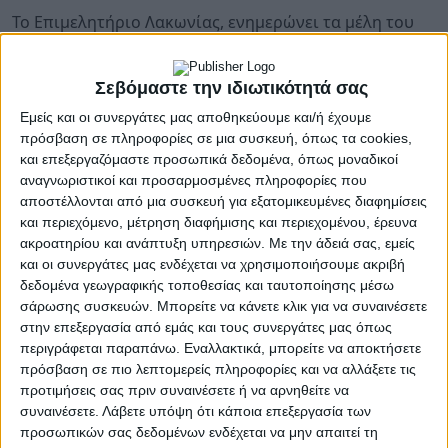
Το Επιμελητήριο Λακωνίας, ενημερώνει τα μέλη του
ότι σε συνεργασία με την εταιρεία SGA ΣΥΣΤΗΜΑΤΑ
ΠΛΗΡΟΦΟΡΙΚΗΣ ΑΕ, διοργανώνει την
Τετάρτη 15
Σεβόμαστε την ιδιωτικότητά σας
Φεβρουαρίου 2023 στις 14:00
, διαδικτυακή ημερίδα
με θέμα:
Εμείς και οι συνεργάτες μας αποθηκεύουμε και/ή έχουμε
πρόσβαση σε πληροφορίες σε μια συσκευή, όπως τα cookies,
«Ανάπτυξη / αναβάθμιση πληροφοριακών
και επεξεργαζόμαστε προσωπικά δεδομένα, όπως μοναδικοί
συστημάτων και ηλεκτρονικών υποδομών του
αναγνωριστικοί και προσαρμοσμένες πληροφορίες που
αποστέλλονται από μια συσκευή για εξατομικευμένες διαφημίσεις
Επιμελητηρίου Λακωνίας»
και περιεχόμενο, μέτρηση διαφήμισης και περιεχομένου, έρευνα
ακροατηρίου και ανάπτυξη υπηρεσιών.
Με την άδειά σας, εμείς
Η ημερίδα διοργανώνεται στο πλαίσιο της
και οι συνεργάτες μας ενδέχεται να χρησιμοποιήσουμε ακριβή
υλοποίησης του συγχρηματοδοτούμενου
δεδομένα γεωγραφικής τοποθεσίας και ταυτοποίησης μέσω
έργου
«Ανάπτυξη / αναβάθμιση πληροφοριακών
σάρωσης συσκευών. Μπορείτε να κάνετε κλικ για να συναινέσετε
συστημάτων και ηλεκτρονικών υποδομών του
στην επεξεργασία από εμάς και τους συνεργάτες μας όπως
Επιμελητηρίου Λακωνίας»
και έχει στόχο την
περιγράφεται παραπάνω. Εναλλακτικά, μπορείτε να αποκτήσετε
ενημέρωση και εξοικείωση των μελών του
πρόσβαση σε πιο λεπτομερείς πληροφορίες και να αλλάξετε τις
Επιμελητηρίου με τις καινούργιες διαδικτυακές
προτιμήσεις σας πριν συναινέσετε ή να αρνηθείτε να
συναινέσετε.
Λάβετε υπόψη ότι κάποια επεξεργασία των
εφαρμογές που το Επιμελητήριο προσφέρει πλέον στα
προσωπικών σας δεδομένων ενδέχεται να μην απαιτεί τη
μέλη του.