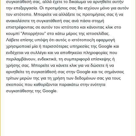
συγκατάθεσή σας, αλλά έχετε το δικαίωμα να αρνηθείτε αυτήν
την επεξεργασία. Οι προτιμήσεις σας θα ισχύουν μόνο για αυτόν
Κατά την διάρκεια της ημερίδας θα παρουσιαστούν οι
τον ιστότοπο. Μπορείτε να αλλάξετε τις προτιμήσεις σας ή να
ακόλουθες εφαρμογές:
ανακαλέσετε τη συγκατάθεσή σας ανά πάσα στιγμή
επιστρέφοντας σε αυτόν τον ιστότοπο και κάνοντας κλικ στο
Αναβάθμιση της ψηφιακής πύλης του
κουμπί "Απορρήτου" στο κάτω μέρος της ιστοσελίδας.
επιμελητηρίου
Λάβετε επίσης υπόψη ότι αυτός ο ιστότοπος/η εφαρμογή
Λογισμικό για την πλήρη online ενημέρωση των
χρησιμοποιεί μία ή περισσότερες υπηρεσίες της Google και
επιχειρήσεων για τις διαδικασίες που πρέπει να
ενδέχεται να συλλέγει και να αποθηκεύει πληροφορίες που
ακολουθήσουν για την διοικητική τους
περιλαμβάνουν, ενδεικτικά, τη συμπεριφορά επίσκεψης ή
εξυπηρέτηση (π.χ. αδειοδοτήσεις κλπ.) και
χρήσης σας. Μπορείτε να κάνετε κλικ για να δώσετε ή να
αφορούν την κεντρική δημόσια διοίκηση, την
αρνηθείτε τη συγκατάθεσή σας στην Google και τις σημάνσεις
τρίτων μερών της για τη χρήση των δεδομένων σας για τους
περιφέρεια, τους ΟΤΑ, τους ασφαλιστικούς
σκοπούς που καθορίζονται παρακάτω στην ενότητα
οργανισμούς κ.α. ,
συγκατάθεσης της Google.
Εφαρμογή για την online αίτηση συμμετοχής σε
εκπαιδευτικά σεμινάρια που διοργανώνει το
Επιμελητήριο,
Υποσύστημα ηλεκτρονικής διεκπεραίωσης όλων
των συναλλαγών των επιχειρήσεων-μελών με το
Επιμελητήριο.