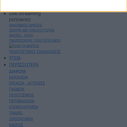
AYTO - MOTO
Live Streaming
ΕΚΠΟΜΠΕΣ
ΛΑΚΩΝΙΚΕΣ ΔΡΑΣΕΙΣ
ΣΕΝΤΡΑ ΜΕ ΤΟΝ ΚΟΥΤΟΥΛΑ
ΦΑΣΕΙΣ - ΓΚΟΛ
ΓΝΩΡΙΖΟΝΤΑΣ ΤΟΝ ΤΟΠΟ ΜΟΥ
ΠΟΛΙΤΙΣΤΙΚΕΣ ΕΚΔΗΛΩΣΕΙΣ
ΥΓΕΙΑ
ΠΕΡΙΣΣΟΤΕΡΑ
ΔΙΑΦΟΡΑ
ΕΚΚΛΗΣΙΑ
ΕΡΓΑΣΙΑ - ΑΓΓΕΛΙΕΣ
ΠΑΙΔΕΙΑ
ΠΟΛΙΤΙΣΜΟΣ
ΠΕΡΙΒΑΛΛΟΝ
ΕΠΙΜΕΛΗΤΗΡΙΑ
TRAVEL
ΟΙΚΟΝΟΜΙΑ
ΚΑΙΡΟΣ