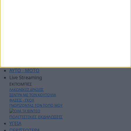
ΑΡΧΙΚΗ
ΑΘΛΗΤΙΚΑ
ΑΓΡΟΤΙΚΑ
ΔΗΜΟΙ
ΠΕΡΙΦΕΡΕΙΑ
ΠΟΛΙΤΙΚΗ
ΑΡΘΡΟΓΡΑΦΙΑ
ΑΣΤΥΝΟΜΙΚΑ
AYTO - MOTO
Live Streaming
ΕΚΠΟΜΠΕΣ
ΛΑΚΩΝΙΚΕΣ ΔΡΑΣΕΙΣ
ΣΕΝΤΡΑ ΜΕ ΤΟΝ ΚΟΥΤΟΥΛΑ
ΦΑΣΕΙΣ - ΓΚΟΛ
ΓΝΩΡΙΖΟΝΤΑΣ ΤΟΝ ΤΟΠΟ ΜΟΥ
ΠΟΛΙΤΙΣΤΙΚΕΣ ΕΚΔΗΛΩΣΕΙΣ
ΥΓΕΙΑ
ΠΕΡΙΣΣΟΤΕΡΑ