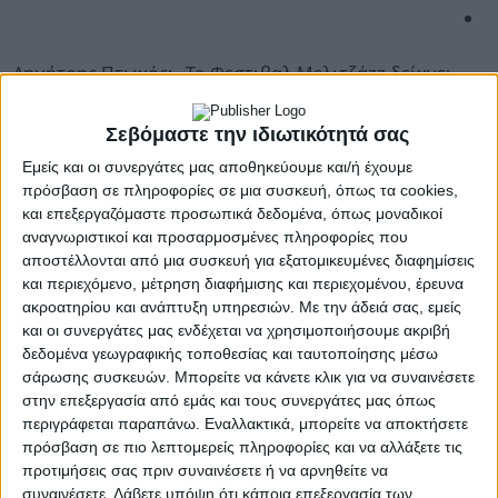
Δημήτρης Πτωχός: «Το Φεστιβαλ Μελιτζάzz δείχνει
τον δρόμο για τον πολιτισμό που παράγει ανάπτυξη»-
Σεβόμαστε την ιδιωτικότητά σας
Με μεγάλη επιτυχία ολοκληρώθηκε το 14ο Μελιτζάzz
Εμείς και οι συνεργάτες μας αποθηκεύουμε και/ή έχουμε
στο Λεωνίδιο
πρόσβαση σε πληροφορίες σε μια συσκευή, όπως τα cookies,
και επεξεργαζόμαστε προσωπικά δεδομένα, όπως μοναδικοί
Με μεγάλη επισκεψιμότητα, ξεχωριστές πολιτιστικές
αναγνωριστικοί και προσαρμοσμένες πληροφορίες που
δράσεις και έντονη συμμετοχή της τοπικής κοινωνίας
αποστέλλονται από μια συσκευή για εξατομικευμένες διαφημίσεις
ολοκληρώθηκε το 14ο Μελιτζάzz στο Λεωνίδιο,
και περιεχόμενο, μέτρηση διαφήμισης και περιεχομένου, έρευνα
επιβεβαιώνοντας για ακόμη μία χρονιά ότι αποτελεί
ακροατηρίου και ανάπτυξη υπηρεσιών.
Με την άδειά σας, εμείς
έναν από τους σημαντικότερους πολιτιστικούς
και οι συνεργάτες μας ενδέχεται να χρησιμοποιήσουμε ακριβή
θεσμούς της Πελοποννήσου και της χώρας.
δεδομένα γεωγραφικής τοποθεσίας και ταυτοποίησης μέσω
σάρωσης συσκευών. Μπορείτε να κάνετε κλικ για να συναινέσετε
Η Περιφέρεια Πελοποννήσου στήριξε και φέτος
στην επεξεργασία από εμάς και τους συνεργάτες μας όπως
περιγράφεται παραπάνω. Εναλλακτικά, μπορείτε να αποκτήσετε
έμπρακτα τη διοργάνωση, αναγνωρίζοντας τη
πρόσβαση σε πιο λεπτομερείς πληροφορίες και να αλλάξετε τις
συμβολή της στην προβολή της Τσακωνιάς, στην
προτιμήσεις σας πριν συναινέσετε ή να αρνηθείτε να
ενίσχυση της τοπικής οικονομίας και στην ανάδειξη
συναινέσετε.
Λάβετε υπόψη ότι κάποια επεξεργασία των