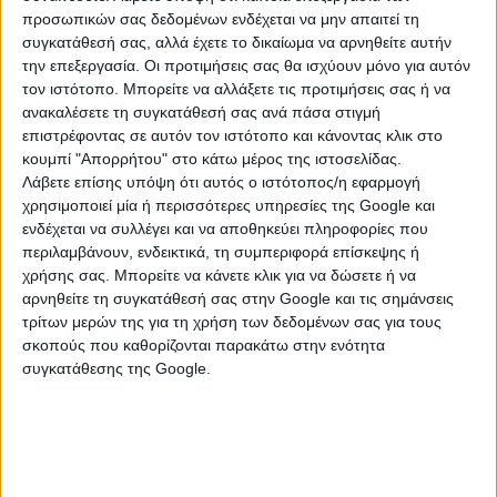
της πολιτιστικής ταυτότητας του τόπου.
προσωπικών σας δεδομένων ενδέχεται να μην απαιτεί τη
συγκατάθεσή σας, αλλά έχετε το δικαίωμα να αρνηθείτε αυτήν
Ο Περιφερειάρχης Πελοποννήσου Δημήτρης Πτωχός,
την επεξεργασία. Οι προτιμήσεις σας θα ισχύουν μόνο για αυτόν
είχε την ευκαιρία να παρακολουθήσει δράσεις του
τον ιστότοπο. Μπορείτε να αλλάξετε τις προτιμήσεις σας ή να
φεστιβάλ, να συνομιλήσει με κατοίκους, επισκέπτες,
ανακαλέσετε τη συγκατάθεσή σας ανά πάσα στιγμή
εθελοντές και διοργανωτές, διαπιστώνοντας από
επιστρέφοντας σε αυτόν τον ιστότοπο και κάνοντας κλικ στο
κοντά τη δυναμική ενός θεσμού που χρόνο με τον
κουμπί "Απορρήτου" στο κάτω μέρος της ιστοσελίδας.
Λάβετε επίσης υπόψη ότι αυτός ο ιστότοπος/η εφαρμογή
χρόνο εξελίσσεται και διευρύνει την απήχησή του.
χρησιμοποιεί μία ή περισσότερες υπηρεσίες της Google και
Σε δήλωσή του ο Περιφερειάρχης Πελοποννήσου
ενδέχεται να συλλέγει και να αποθηκεύει πληροφορίες που
περιλαμβάνουν, ενδεικτικά, τη συμπεριφορά επίσκεψης ή
Δημήτρης Πτωχός ανέφερε: «Το Μελιτζάzz είναι ένα
χρήσης σας. Μπορείτε να κάνετε κλικ για να δώσετε ή να
φεστιβάλ που έχει αποκτήσει τη δική του ξεχωριστή
αρνηθείτε τη συγκατάθεσή σας στην Google και τις σημάνσεις
ταυτότητα. Ένας θεσμός που γεννήθηκε μέσα από την
τρίτων μερών της για τη χρήση των δεδομένων σας για τους
τοπική κοινωνία και κατάφερε να αποτελέσει σημείο
σκοπούς που καθορίζονται παρακάτω στην ενότητα
αναφοράς για ολόκληρη την Πελοπόννησο. Από την
συγκατάθεσης της Google.
πρώτη χρονιά της θητείας μου είχα την ευκαιρία να το
επισκεφθώ και να ζήσω από κοντά τη μοναδική του
ατμόσφαιρα. Κάθε χρόνο επιβεβαιώνεται ότι αποτελεί
παράδειγμα για το πώς ο πολιτισμός μπορεί να