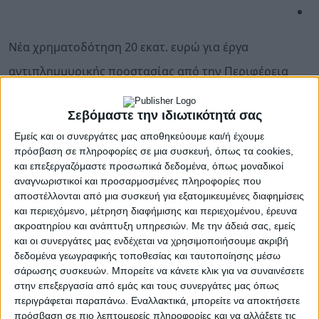
Νέα χρηματοδότηση 20 εκατ. ευρώ για έργα
αντιπλημμυρικής προστασίας από την Περιφέρεια
Πελοποννήσου
Σεβόμαστε την ιδιωτικότητά σας
Η Περιφέρεια Πελοποννήσου ενεργοποιεί νέα
χρηματοδοτική πρόσκληση, συνολικού
Εμείς και οι συνεργάτες μας αποθηκεύουμε και/ή έχουμε
προϋπολογισμού 20 εκατ. ευρώ, για την υλοποίηση
πρόσβαση σε πληροφορίες σε μια συσκευή, όπως τα cookies,
και επεξεργαζόμαστε προσωπικά δεδομένα, όπως μοναδικοί
έργων αντιπλημμυρικής προστασίας, στο πλαίσιο του
αναγνωριστικοί και προσαρμοσμένες πληροφορίες που
Προγράμματος «Πελοπόννησος 2021-2027». Η νέα
αποστέλλονται από μια συσκευή για εξατομικευμένες διαφημίσεις
αυτή πρωτοβουλία εντάσσεται στον συνολικό
και περιεχόμενο, μέτρηση διαφήμισης και περιεχομένου, έρευνα
σχεδιασμό της Περιφέρειας για την πρόληψη των
ακροατηρίου και ανάπτυξη υπηρεσιών.
Με την άδειά σας, εμείς
φυσικών καταστροφών, την προσαρμογή στην
και οι συνεργάτες μας ενδέχεται να χρησιμοποιήσουμε ακριβή
κλιματική αλλαγή και τη θωράκιση των τοπικών
δεδομένα γεωγραφικής τοποθεσίας και ταυτοποίησης μέσω
κοινωνιών απέναντι στα ολοένα συχνότερα ακραία
σάρωσης συσκευών. Μπορείτε να κάνετε κλικ για να συναινέσετε
στην επεξεργασία από εμάς και τους συνεργάτες μας όπως
καιρικά φαινόμενα.
περιγράφεται παραπάνω. Εναλλακτικά, μπορείτε να αποκτήσετε
Με απόφαση του Περιφερειάρχη Πελοποννήσου
πρόσβαση σε πιο λεπτομερείς πληροφορίες και να αλλάξετε τις