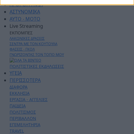
ΑΡΘΡΟΓΡΑΦΙΑ
ΑΣΤΥΝΟΜΙΚΑ
AYTO - MOTO
Live Streaming
ΕΚΠΟΜΠΕΣ
ΛΑΚΩΝΙΚΕΣ ΔΡΑΣΕΙΣ
ΣΕΝΤΡΑ ΜΕ ΤΟΝ ΚΟΥΤΟΥΛΑ
ΦΑΣΕΙΣ - ΓΚΟΛ
ΓΝΩΡΙΖΟΝΤΑΣ ΤΟΝ ΤΟΠΟ ΜΟΥ
ΠΟΛΙΤΙΣΤΙΚΕΣ ΕΚΔΗΛΩΣΕΙΣ
ΥΓΕΙΑ
ΠΕΡΙΣΣΟΤΕΡΑ
ΔΙΑΦΟΡΑ
ΕΚΚΛΗΣΙΑ
ΕΡΓΑΣΙΑ - ΑΓΓΕΛΙΕΣ
ΠΑΙΔΕΙΑ
ΠΟΛΙΤΙΣΜΟΣ
ΠΕΡΙΒΑΛΛΟΝ
ΕΠΙΜΕΛΗΤΗΡΙΑ
TRAVEL