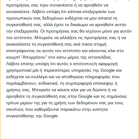
προτιμήσεις σας πριν συναινέσετε ή να αρνηθείτε να
Δημήτρη Πτωχού, η πρόσκληση αφορά την κατασκευή
συναινέσετε.
Λάβετε υπόψη ότι κάποια επεξεργασία των
έργων αντιπλημμυρικής προστασίας μικρού μεγέθους,
προσωπικών σας δεδομένων ενδέχεται να μην απαιτεί τη
με έμφαση σε σύγχρονες και φιλικές προς το
συγκατάθεσή σας, αλλά έχετε το δικαίωμα να αρνηθείτε αυτήν
περιβάλλον παρεμβάσεις, οι οποίες αξιοποιούν
την επεξεργασία. Οι προτιμήσεις σας θα ισχύουν μόνο για αυτόν
προσεγγίσεις βασισμένες στο οικοσύστημα και στις
τον ιστότοπο. Μπορείτε να αλλάξετε τις προτιμήσεις σας ή να
πράσινες υποδομές.
ανακαλέσετε τη συγκατάθεσή σας ανά πάσα στιγμή
επιστρέφοντας σε αυτόν τον ιστότοπο και κάνοντας κλικ στο
Οι παρεμβάσεις αποσκοπούν στη μείωση του
κουμπί "Απορρήτου" στο κάτω μέρος της ιστοσελίδας.
κινδύνου πλημμυρικών φαινομένων, στην προστασία
Λάβετε επίσης υπόψη ότι αυτός ο ιστότοπος/η εφαρμογή
χρησιμοποιεί μία ή περισσότερες υπηρεσίες της Google και
οικισμών, παραγωγικών δραστηριοτήτων και
ενδέχεται να συλλέγει και να αποθηκεύει πληροφορίες που
κρίσιμων υποδομών, καθώς και στην ενίσχυση της
περιλαμβάνουν, ενδεικτικά, τη συμπεριφορά επίσκεψης ή
ανθεκτικότητας των τοπικών κοινωνιών απέναντι
χρήσης σας. Μπορείτε να κάνετε κλικ για να δώσετε ή να
στις επιπτώσεις της κλιματικής αλλαγής.
αρνηθείτε τη συγκατάθεσή σας στην Google και τις σημάνσεις
τρίτων μερών της για τη χρήση των δεδομένων σας για τους
Η πρόσκληση χρηματοδοτεί, μεταξύ άλλων, έργα
σκοπούς που καθορίζονται παρακάτω στην ενότητα
οριοθέτησης και διευθέτησης ποταμών και
συγκατάθεσης της Google.
χειμάρρων, αναβάθμισης δικτύων αποχέτευσης
ομβρίων, κατασκευής και ενίσχυσης αντιπλημμυρικών
υποδομών, καθώς και αναχώματα και λοιπές