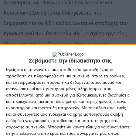
Οικονομίας και Οικονομικών, Εσωτερικών και
Κοινωνικής Συνοχής και Οικογένειας, που
δημοσιεύτηκε σε ΦΕΚ καθορίζονται οι αποδοχές του
προσωπικού που θα προσληφθεί με σχέση εργασίας
Ιδιωτικού Δικαίου Ορισμένου Χρόνου για τη
λειτουργία των παιδικών εξοχών – κατασκηνώσεων
Σεβόμαστε την ιδιωτικότητά σας
του Κρατικού Προγράμματος 2026, οι οποίες έχουν
Εμείς και οι συνεργάτες μας αποθηκεύουμε και/ή έχουμε
ανατεθεί στους Δήμους.
πρόσβαση σε πληροφορίες σε μια συσκευή, όπως τα cookies,
και επεξεργαζόμαστε προσωπικά δεδομένα, όπως μοναδικοί
Η ρύθμιση αφορά τη στελέχωση των δημοτικών
αναγνωριστικοί και προσαρμοσμένες πληροφορίες που
κατασκηνώσεων που λειτουργούν στο πλαίσιο του
αποστέλλονται από μια συσκευή για εξατομικευμένες διαφημίσεις
Κρατικού Προγράμματος, εξασφαλίζοντας επαρκείς
και περιεχόμενο, μέτρηση διαφήμισης και περιεχομένου, έρευνα
αμοιβές για τις ειδικότητες που απαιτούνται, ώστε να
ακροατηρίου και ανάπτυξη υπηρεσιών.
Με την άδειά σας, εμείς
υποστηριχθεί η εύρυθμη και ασφαλής λειτουργία
και οι συνεργάτες μας ενδέχεται να χρησιμοποιήσουμε ακριβή
τους.
δεδομένα γεωγραφικής τοποθεσίας και ταυτοποίησης μέσω
σάρωσης συσκευών. Μπορείτε να κάνετε κλικ για να συναινέσετε
Προβλεπόμενες αμοιβές
στην επεξεργασία από εμάς και τους συνεργάτες μας όπως