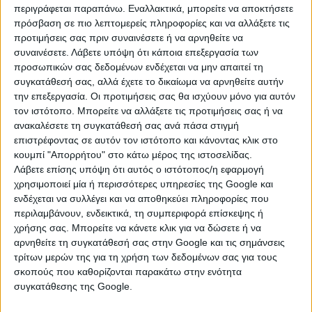
περιγράφεται παραπάνω. Εναλλακτικά, μπορείτε να αποκτήσετε
Οι μηνιαίες αποδοχές του προσωπικού με σχέση
πρόσβαση σε πιο λεπτομερείς πληροφορίες και να αλλάξετε τις
εργασίας Ιδιωτικού Δικαίου Ορισμένου Χρόνου που
προτιμήσεις σας πριν συναινέσετε ή να αρνηθείτε να
συναινέσετε.
Λάβετε υπόψη ότι κάποια επεξεργασία των
προσλαμβάνεται στις παιδικές εξοχές –
προσωπικών σας δεδομένων ενδέχεται να μην απαιτεί τη
κατασκηνώσεις του Κρατικού Προγράμματος των
συγκατάθεσή σας, αλλά έχετε το δικαίωμα να αρνηθείτε αυτήν
οποίων η λειτουργία ανατίθεται στους ΟΤΑ α’ βαθμού,
την επεξεργασία. Οι προτιμήσεις σας θα ισχύουν μόνο για αυτόν
ως ακολούθως:
τον ιστότοπο. Μπορείτε να αλλάξετε τις προτιμήσεις σας ή να
ανακαλέσετε τη συγκατάθεσή σας ανά πάσα στιγμή
ΙΔΙΚΟΤΗΤΑ ΜΗΝΙΑΙΕΣ ΑΠΟΔΟΧΕΣ
επιστρέφοντας σε αυτόν τον ιστότοπο και κάνοντας κλικ στο
κουμπί "Απορρήτου" στο κάτω μέρος της ιστοσελίδας.
1. Συντονιστής 920,00 ευρώ
Λάβετε επίσης υπόψη ότι αυτός ο ιστότοπος/η εφαρμογή
χρησιμοποιεί μία ή περισσότερες υπηρεσίες της Google και
2. Επιμελητής 920,00 ευρώ
ενδέχεται να συλλέγει και να αποθηκεύει πληροφορίες που
περιλαμβάνουν, ενδεικτικά, τη συμπεριφορά επίσκεψης ή
3. Ομαδάρχης 920,00 ευρώ
χρήσης σας. Μπορείτε να κάνετε κλικ για να δώσετε ή να
4. Ιατρός 1.148,00 ευρώ
αρνηθείτε τη συγκατάθεσή σας στην Google και τις σημάνσεις
τρίτων μερών της για τη χρήση των δεδομένων σας για τους
5. Φυσικοθεραπευτής 968,00 ευρώ
σκοπούς που καθορίζονται παρακάτω στην ενότητα
συγκατάθεσης της Google.
6. Νοσηλευτής 920,00 ευρώ