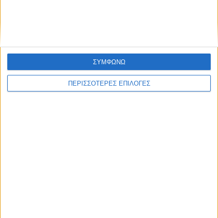
Γράφει ο
Παναγιώτης Θεοδωρόπουλος
πηγή: aftodioikisi
ΣΥΜΦΩΝΩ
ΠΕΡΙΣΣΟΤΕΡΕΣ ΕΠΙΛΟΓΕΣ