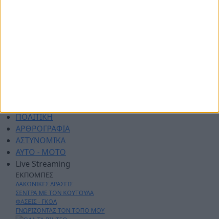
Επικοινωνία
ΑΡΧΙΚΗ
ΑΘΛΗΤΙΚΑ
ΑΓΡΟΤΙΚΑ
ΔΗΜΟΙ
ΠΕΡΙΦΕΡΕΙΑ
ΠΟΛΙΤΙΚΗ
ΑΡΘΡΟΓΡΑΦΙΑ
ΑΣΤΥΝΟΜΙΚΑ
AYTO - MOTO
Live Streaming
ΕΚΠΟΜΠΕΣ
ΛΑΚΩΝΙΚΕΣ ΔΡΑΣΕΙΣ
ΣΕΝΤΡΑ ΜΕ ΤΟΝ ΚΟΥΤΟΥΛΑ
ΦΑΣΕΙΣ - ΓΚΟΛ
ΓΝΩΡΙΖΟΝΤΑΣ ΤΟΝ ΤΟΠΟ ΜΟΥ