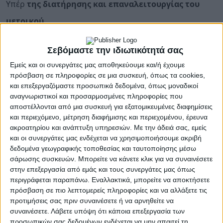
Υπέρ
της διατήρησης και επαναλειτουργίας του
μετρικού
σιδηροδρόμου της
Πελοποννήσου
(Μέγαρα –
Σεβόμαστε την ιδιωτικότητά σας
Καλαμάτα)
τάχθηκε το
Περιφερειακό Συμβούλιο
Εμείς και οι συνεργάτες μας αποθηκεύουμε και/ή έχουμε
Πελοποννήσου
, μετά από μια
μακρά και έντονη
πρόσβαση σε πληροφορίες σε μια συσκευή, όπως τα cookies,
και επεξεργαζόμαστε προσωπικά δεδομένα, όπως μοναδικοί
συζήτηση
για την τύχη της ιστορικής σιδηροδρομικής
αναγνωριστικοί και προσαρμοσμένες πληροφορίες που
γραμμής.
αποστέλλονται από μια συσκευή για εξατομικευμένες διαφημίσεις
και περιεχόμενο, μέτρηση διαφήμισης και περιεχομένου, έρευνα
Κατά πλειοψηφία, εγκρίθηκε η
πρόταση της
ακροατηρίου και ανάπτυξη υπηρεσιών.
Με την άδειά σας, εμείς
και οι συνεργάτες μας ενδέχεται να χρησιμοποιήσουμε ακριβή
Περιφερειακής Αρχής
, που προβλέπει
την
δεδομένα γεωγραφικής τοποθεσίας και ταυτοποίησης μέσω
κατάργηση των διαγωνισμών
του
ΤΕΕ
και κάθε
σάρωσης συσκευών. Μπορείτε να κάνετε κλικ για να συναινέσετε
στην επεξεργασία από εμάς και τους συνεργάτες μας όπως
άλλης διαδικασίας που σχετίζεται με
την πιθανή
περιγράφεται παραπάνω. Εναλλακτικά, μπορείτε να αποκτήσετε
πρόσβαση σε πιο λεπτομερείς πληροφορίες και να αλλάξετε τις
μετατροπή της γραμμής σε ποδηλατόδρομο
.
προτιμήσεις σας πριν συναινέσετε ή να αρνηθείτε να
Ο Περιφερειάρχης Πελοποννήσου, Δημήτρης Πτωχός,
συναινέσετε.
Λάβετε υπόψη ότι κάποια επεξεργασία των
δήλωσε πως: «
Όλο αυτό που έγινε με τους Ελβετούς, το
προσωπικών σας δεδομένων ενδέχεται να μην απαιτεί τη