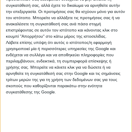
συγκατάθεσή σας, αλλά έχετε το δικαίωμα να αρνηθείτε αυτήν
ακούσαμε και συμμετείχαμε. Υπήρχε μία τεχνική προσέγγιση
την επεξεργασία. Οι προτιμήσεις σας θα ισχύουν μόνο για αυτόν
κάποιων τμημάτων της γραμμής και μόνο. Δεν υπήρχε
τον ιστότοπο. Μπορείτε να αλλάξετε τις προτιμήσεις σας ή να
μελέτη, ούτε κόστος. Υπήρξε αδιέξοδο. Μία προκαταρκτική
ανακαλέσετε τη συγκατάθεσή σας ανά πάσα στιγμή
μελέτη στο Κόρινθος – Ναύπλιο, έφτανε στις 300.000 ευρώ.
επιστρέφοντας σε αυτόν τον ιστότοπο και κάνοντας κλικ στο
Και εγώ, ενώνω τη φωνή μου για τον μετρικό σιδηρόδρομο.
κουμπί "Απορρήτου" στο κάτω μέρος της ιστοσελίδας.
Και εγώ, επί της αρχής, θα ήθελα να λειτουργήσει η γραμμή.
Λάβετε επίσης υπόψη ότι αυτός ο ιστότοπος/η εφαρμογή
Να λειτουργήσει ως διαδημοτική; Nα λειτουργήσει ως
χρησιμοποιεί μία ή περισσότερες υπηρεσίες της Google και
ενδέχεται να συλλέγει και να αποθηκεύει πληροφορίες που
περιφερειακή ενότητα; Τα 15 εκατ. ευρώ, που λέτε, ότι
περιλαμβάνουν, ενδεικτικά, τη συμπεριφορά επίσκεψης ή
υπήρχαν, εγώ δεν τα είδα πουθενά σε κάποιο
χρήσης σας. Μπορείτε να κάνετε κλικ για να δώσετε ή να
χρηματοδοτικό εργαλείο. Μπορεί και να ήταν μία πρόθεση,
αρνηθείτε τη συγκατάθεσή σας στην Google και τις σημάνσεις
δεν ξέρω. Ό,τι είναι ρεαλιστικό να γίνει. Ας μείνουμε εδώ.
τρίτων μερών της για τη χρήση των δεδομένων σας για τους
Απ΄ όλους αυτούς που αγαπούν το μετρικό σιδηρόδρομο,
σκοπούς που καθορίζονται παρακάτω στην ενότητα
κανένας δεν βάζει χρήματα
».
συγκατάθεσης της Google.
Αντιδράσεις από την αντιπολίτευση
Στη συνεδρίαση τοποθετήθηκαν εκπρόσωποι φορέων,
φίλων του σιδηροδρόμου και παρατάξεων, τονίζοντας
τη
σημασία του μετρικού δικτύου
για