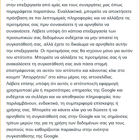
https://monemvasia.gov.gr/wp-
στην επεξεργασία από εμάς και τους συνεργάτες μας όπως
content/uploads/2022/01/3-1068x712.jpg
1068w,
περιγράφεται παραπάνω. Εναλλακτικά, μπορείτε να αποκτήσετε
https://monemvasia.gov.gr/wp-
πρόσβαση σε πιο λεπτομερείς πληροφορίες και να αλλάξετε τις
content/uploads/2022/01/3-630x420.jpg
630w" sizes="
προτιμήσεις σας πριν συναινέσετε ή να αρνηθείτε να
(max-width: 490px) 100vw, 490px" style="box-sizing:
συναινέσετε.
Λάβετε υπόψη ότι κάποια επεξεργασία των
border-box; border: 0px; max-width: 100%; height: auto;
προσωπικών σας δεδομένων ενδέχεται να μην απαιτεί τη
συγκατάθεσή σας, αλλά έχετε το δικαίωμα να αρνηθείτε αυτήν
transition: opacity 0.3s cubic-bezier(0.39, 0.76, 0.51,
την επεξεργασία. Οι προτιμήσεις σας θα ισχύουν μόνο για αυτόν
0.56) 0s; opacity: 0; margin-bottom: 21px; display:
τον ιστότοπο. Μπορείτε να αλλάξετε τις προτιμήσεις σας ή να
block;">
ανακαλέσετε τη συγκατάθεσή σας ανά πάσα στιγμή
επιστρέφοντας σε αυτόν τον ιστότοπο και κάνοντας κλικ στο
https://monemvasia.gov.gr/wp-
κουμπί "Απορρήτου" στο κάτω μέρος της ιστοσελίδας.
content/uploads/2022/01/2-1024x683.jpg 1024w,
Λάβετε επίσης υπόψη ότι αυτός ο ιστότοπος/η εφαρμογή
https://monemvasia.gov.gr/wp-
χρησιμοποιεί μία ή περισσότερες υπηρεσίες της Google και
content/uploads/2022/01/2-1536x1025.jpg
1536w,
ενδέχεται να συλλέγει και να αποθηκεύει πληροφορίες που
https://monemvasia.gov.gr/wp-
περιλαμβάνουν, ενδεικτικά, τη συμπεριφορά επίσκεψης ή
content/uploads/2022/01/2-2048x1366.jpg
2048w,
χρήσης σας. Μπορείτε να κάνετε κλικ για να δώσετε ή να
αρνηθείτε τη συγκατάθεσή σας στην Google και τις σημάνσεις
https://monemvasia.gov.gr/wp-
τρίτων μερών της για τη χρήση των δεδομένων σας για τους
content/uploads/2022/01/2-696x464.jpg
696w,
σκοπούς που καθορίζονται παρακάτω στην ενότητα
https://monemvasia.gov.gr/wp-
συγκατάθεσης της Google.