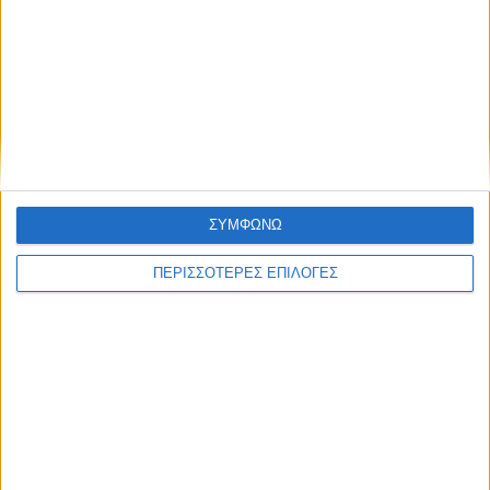
Γυμνασίου και η διάθεση του κτιρίου του πρώην
Γυμνασίου για τη στέγαση της σχολής, έπαιξε
καταλυτικό ρόλο για τη σύμφωνη γνώμη του
Υπουργείου.
Για εμένα, τα μέλη της παράταξής μου και όλους όσους
συνδράμουν στην πραγματοποίηση του οράματός
μας, αποτελεί τη μεγαλύτερη ικανοποίηση.
ΣΥΜΦΩΝΩ
Ακολουθεί και η γραπτή έγκριση του Πρωθυπουργού.
ΠΕΡΙΣΣΟΤΕΡΕΣ ΕΠΙΛΟΓΕΣ