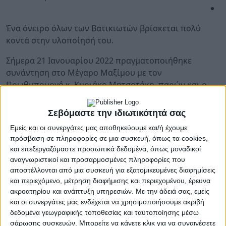
Ένα όνειρο όλων των Βατικιωτών βρίσκεται πολύ
κοντά στην υλοποίησή του.
Σήμερα 21 Ιανουαρίου 2022 πραγματοποιήθηκε
συνάντηση στο Μέγαρο Μαξίμου με τον
Πρωθυπουργό κ. Κυριάκο Μητσοτάκη, παρών και ο
Βουλευτής Λακωνίας κ. Θανάσης Δαβάκης, ο οποίος
διαμεσολάβησε για τη συνάντηση.
Σεβόμαστε την ιδιωτικότητά σας
Εμείς και οι συνεργάτες μας αποθηκεύουμε και/ή έχουμε
https://monemvasia.gov.gr/wp-
πρόσβαση σε πληροφορίες σε μια συσκευή, όπως τα cookies,
content/uploads/2022/01/3-1024x683.jpg 1024w,
και επεξεργαζόμαστε προσωπικά δεδομένα, όπως μοναδικοί
https://monemvasia.gov.gr/wp-
αναγνωριστικοί και προσαρμοσμένες πληροφορίες που
content/uploads/2022/01/3-1536x1025.jpg
1536w,
αποστέλλονται από μια συσκευή για εξατομικευμένες διαφημίσεις
https://monemvasia.gov.gr/wp-
και περιεχόμενο, μέτρηση διαφήμισης και περιεχομένου, έρευνα
content/uploads/2022/01/3-2048x1366.jpg
2048w,
ακροατηρίου και ανάπτυξη υπηρεσιών.
Με την άδειά σας, εμείς
https://monemvasia.gov.gr/wp-
και οι συνεργάτες μας ενδέχεται να χρησιμοποιήσουμε ακριβή
δεδομένα γεωγραφικής τοποθεσίας και ταυτοποίησης μέσω
content/uploads/2022/01/3-696x464.jpg
696w,
σάρωσης συσκευών. Μπορείτε να κάνετε κλικ για να συναινέσετε