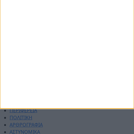
© 2026 dimotikiagoratislakonias.gr | By
piliop.com
Όροι χρήσης
Διαφημιστείτε
Πολιτική απορρήτου
Επικοινωνία
ΑΡΧΙΚΗ
ΑΘΛΗΤΙΚΑ
ΑΓΡΟΤΙΚΑ
ΔΗΜΟΙ
ΠΕΡΙΦΕΡΕΙΑ
ΠΟΛΙΤΙΚΗ
ΑΡΘΡΟΓΡΑΦΙΑ
ΑΣΤΥΝΟΜΙΚΑ