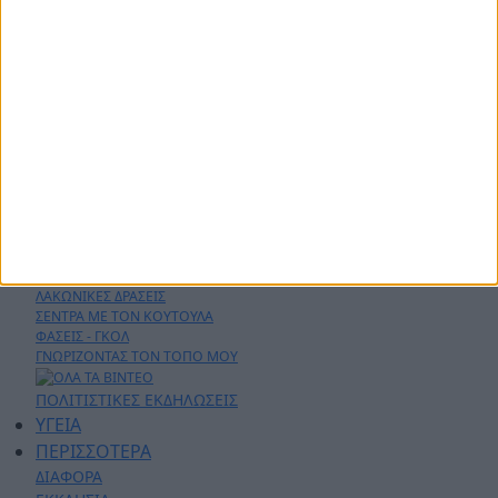
ΑΡΧΙΚΗ
ΑΘΛΗΤΙΚΑ
ΑΓΡΟΤΙΚΑ
ΔΗΜΟΙ
ΠΕΡΙΦΕΡΕΙΑ
ΠΟΛΙΤΙΚΗ
ΑΡΘΡΟΓΡΑΦΙΑ
ΑΣΤΥΝΟΜΙΚΑ
AYTO - MOTO
Live Streaming
ΕΚΠΟΜΠΕΣ
ΛΑΚΩΝΙΚΕΣ ΔΡΑΣΕΙΣ
ΣΕΝΤΡΑ ΜΕ ΤΟΝ ΚΟΥΤΟΥΛΑ
ΦΑΣΕΙΣ - ΓΚΟΛ
ΓΝΩΡΙΖΟΝΤΑΣ ΤΟΝ ΤΟΠΟ ΜΟΥ
ΠΟΛΙΤΙΣΤΙΚΕΣ ΕΚΔΗΛΩΣΕΙΣ
ΥΓΕΙΑ
ΠΕΡΙΣΣΟΤΕΡΑ
ΔΙΑΦΟΡΑ