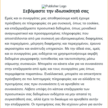
Δήμου Σπάρτης για υλοποίηση ενός σημαντικού
έργου αστικής αναζωογόνησης»
Σεβόμαστε την ιδιωτικότητά σας
Εμείς και οι συνεργάτες μας αποθηκεύουμε και/ή έχουμε
Με την αριθμ. 205.2/10-2-2021 απόφαση του
πρόσβαση σε πληροφορίες σε μια συσκευή, όπως τα cookies,
Διοικητικού Συμβουλίου του Πράσινου Ταμείου
και επεξεργαζόμαστε προσωπικά δεδομένα, όπως μοναδικοί
εντάχθηκε στο Χρηματοδοτικό Πρόγραμμα «Δράσεις
αναγνωριστικοί και προσαρμοσμένες πληροφορίες που
Περιβαλλοντικού Ισοζυγίου» έτους 2020 και
αποστέλλονται από μια συσκευή για εξατομικευμένες διαφημίσεις
χρηματοδοτείται με ποσό 318.600 € το έργο του Δήμου
και περιεχόμενο, μέτρηση διαφήμισης και περιεχομένου, έρευνα
ακροατηρίου και ανάπτυξη υπηρεσιών.
Με την άδειά σας, εμείς
Σπάρτης: «Ανάπλαση κοινοχρήστων χώρων έναντι
και οι συνεργάτες μας ενδέχεται να χρησιμοποιήσουμε ακριβή
άλσους Γουδέ».
δεδομένα γεωγραφικής τοποθεσίας και ταυτοποίησης μέσω
σάρωσης συσκευών. Μπορείτε να κάνετε κλικ για να συναινέσετε
Ο συνολικός προϋπολογισμός του έργου ανέρχεται σε
στην επεξεργασία από εμάς και τους συνεργάτες μας όπως
531.000 € και ο Δήμος Σπάρτης θα συμβάλλει με ποσό
περιγράφεται παραπάνω. Εναλλακτικά, μπορείτε να αποκτήσετε
212.400 € σύμφωνα με τους όρους της πρόσκλησης για
πρόσβαση σε πιο λεπτομερείς πληροφορίες και να αλλάξετε τις
την υλοποίησή του.
προτιμήσεις σας πριν συναινέσετε ή να αρνηθείτε να
συναινέσετε.
Λάβετε υπόψη ότι κάποια επεξεργασία των
Η ενταχθείσα πρόταση του Δήμου μας είχε υποβληθεί
προσωπικών σας δεδομένων ενδέχεται να μην απαιτεί τη
στις 25 Ιανουαρίου 2021.
συγκατάθεσή σας, αλλά έχετε το δικαίωμα να αρνηθείτε αυτήν
την επεξεργασία. Οι προτιμήσεις σας θα ισχύουν μόνο για αυτόν
Το έργο προβλέπει την ενσωμάτωση της επιμήκους