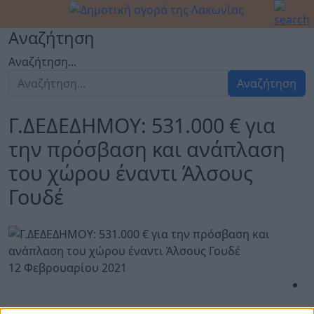
Αναζήτηση
Αναζήτηση...
Αναζήτηση
Γ.ΔΕΔΕΔΗΜΟΥ: 531.000 € για
την πρόσβαση και ανάπλαση
του χώρου έναντι Άλσους
Γουδέ
12 Φεβρουαρίου 2021
«Χρηματοδότηση από το Πράσινο Ταμείο του