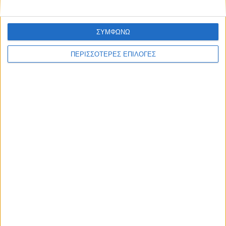
ΣΥΜΦΩΝΩ
ΠΕΡΙΣΣΟΤΕΡΕΣ ΕΠΙΛΟΓΕΣ
© 2026 dimotikiagoratislakonias.gr | By
piliop.com
Όροι χρήσης
Διαφημιστείτε
Πολιτική απορρήτου
Επικοινωνία