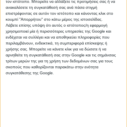
τον ιστότοπο. Μπορείτε να αλλάξετε τις προτιμήσεις σας ή να
παραποτάμιας διαδρομής και σύνδεσης του «Άλσους
ανακαλέσετε τη συγκατάθεσή σας ανά πάσα στιγμή
Γουδέ» με τον αστικό ιστό της πόλης (τεχνικά έργα με
επιστρέφοντας σε αυτόν τον ιστότοπο και κάνοντας κλικ στο
διαδρομές πεζών, ποδηλατόδρομο, νέους χώρους
κουμπί "Απορρήτου" στο κάτω μέρος της ιστοσελίδας.
Λάβετε επίσης υπόψη ότι αυτός ο ιστότοπος/η εφαρμογή
στάθμευσης, φυτεύσεις νέων δέντρων και θάμνων για
χρησιμοποιεί μία ή περισσότερες υπηρεσίες της Google και
αναζωογόνηση της χλωρίδας).
ενδέχεται να συλλέγει και να αποθηκεύει πληροφορίες που
περιλαμβάνουν, ενδεικτικά, τη συμπεριφορά επίσκεψης ή
Αμέσως μετά την ολοκλήρωση των αναγκαίων
χρήσης σας. Μπορείτε να κάνετε κλικ για να δώσετε ή να
διαδικασιών, θα ξεκινήσει η υλοποίηση του έργου, με
αρνηθείτε τη συγκατάθεσή σας στην Google και τις σημάνσεις
το οποίο αναμένεται να επιτευχθεί ουσιαστική
τρίτων μερών της για τη χρήση των δεδομένων σας για τους
αναβάθμιση και ανάδειξη της περιοχής, ώστε να
σκοπούς που καθορίζονται παρακάτω στην ενότητα
αποτελεί πόλο έλξης για τους κατοίκους και τους
συγκατάθεσης της Google.
επισκέπτες της Σπάρτης.
Η ΑΝΤΙΔΗΜΑΡΧΟΣ
ΟΙΚΟΝΟΜΙΚΩΝ ΘΕΜΑΤΩΝ ΚΑΙ ΑΝΑΠΤΥΞΗΣ
ΓΕΩΡΓΙΑ ΔΕΔΕΔΗΜΟΥ