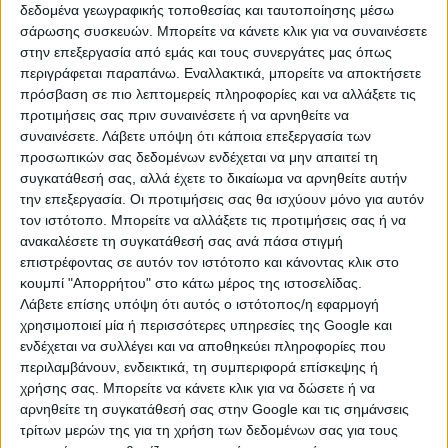
αισθανθήκατε ως μοτοσικλετιστές όταν
δεδομένα γεωγραφικής τοποθεσίας και ταυτοποίησης μέσω
σάρωσης συσκευών. Μπορείτε να κάνετε κλικ για να συναινέσετε
προσπαθήσατε να κάνετε μια διήθηση και κάποιο
στην επεξεργασία από εμάς και τους συνεργάτες μας όπως
αυτοκίνητ
ο άλλαξε λωρίδα
περιγράφεται παραπάνω. Εναλλακτικά, μπορείτε να αποκτήσετε
κυκλοφορίας
απροειδοποίητα;
πρόσβαση σε πιο λεπτομερείς πληροφορίες και να αλλάξετε τις
προτιμήσεις σας πριν συναινέσετε ή να αρνηθείτε να
συναινέσετε.
Λάβετε υπόψη ότι κάποια επεξεργασία των
προσωπικών σας δεδομένων ενδέχεται να μην απαιτεί τη
Το ότι όλοι όμως κάνουν τα στραβά μάτια δεν δίνει
συγκατάθεσή σας, αλλά έχετε το δικαίωμα να αρνηθείτε αυτήν
καμία λύση στο πρόβλημα. Αυτός είναι ο λόγος που
την επεξεργασία. Οι προτιμήσεις σας θα ισχύουν μόνο για αυτόν
αρκετοί – κυρίως πολίτες – έχουν προχωρήσει
σε
τον ιστότοπο. Μπορείτε να αλλάξετε τις προτιμήσεις σας ή να
διαβήματα στο Υπουργείο Μεταφορών
προκειμένου
ανακαλέσετε τη συγκατάθεσή σας ανά πάσα στιγμή
η πολιτεία να κοιτάξει πιο προσεκτικά το ζήτημα. Ήδη
επιστρέφοντας σε αυτόν τον ιστότοπο και κάνοντας κλικ στο
σε πολλές χώρες ή Νομούς (Καλιφόρνια,
Νότια
κουμπί "Απορρήτου" στο κάτω μέρος της ιστοσελίδας.
Λάβετε επίσης υπόψη ότι αυτός ο ιστότοπος/η εφαρμογή
Αφρική
, Γαλλία, Ολλανδία, Ισπανία, Ιταλία,
Γερμανία
)
χρησιμοποιεί μία ή περισσότερες υπηρεσίες της Google και
η διήθηση δικύκλων επιτρέπεται, έστω και με
ενδέχεται να συλλέγει και να αποθηκεύει πληροφορίες που
περιορισμούς. Καιρός είναι λοιπόν και στην Ελλάδα
περιλαμβάνουν, ενδεικτικά, τη συμπεριφορά επίσκεψης ή
να προχωρήσουμε και σε αυτό το ζήτημα.
χρήσης σας. Μπορείτε να κάνετε κλικ για να δώσετε ή να
αρνηθείτε τη συγκατάθεσή σας στην Google και τις σημάνσεις
Το ζήτημα της διήθησης είναι ξεκάθαρο στο χώρα μας
τρίτων μερών της για τη χρήση των δεδομένων σας για τους
από νομικής άποψης.
Απαγορεύεται!
Ο ΚΟΚ αναφέρει