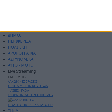
ΑΡΧΙΚΗ
ΑΘΛΗΤΙΚΑ
ΑΓΡΟΤΙΚΑ
ΔΗΜΟΙ
ΠΕΡΙΦΕΡΕΙΑ
ΠΟΛΙΤΙΚΗ
ΑΡΘΡΟΓΡΑΦΙΑ
ΑΣΤΥΝΟΜΙΚΑ
AYTO - MOTO
Live Streaming
ΕΚΠΟΜΠΕΣ
ΛΑΚΩΝΙΚΕΣ ΔΡΑΣΕΙΣ
ΣΕΝΤΡΑ ΜΕ ΤΟΝ ΚΟΥΤΟΥΛΑ
ΦΑΣΕΙΣ - ΓΚΟΛ
ΓΝΩΡΙΖΟΝΤΑΣ ΤΟΝ ΤΟΠΟ ΜΟΥ
ΠΟΛΙΤΙΣΤΙΚΕΣ ΕΚΔΗΛΩΣΕΙΣ
ΥΓΕΙΑ