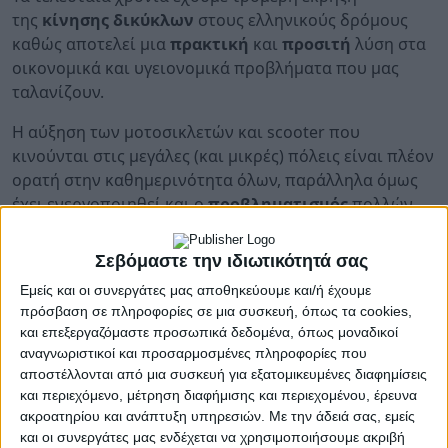
της
κίνησης δικύκλων
στους ελληνικούς δρόμους
καθώς αποτελεί μια
πρακτική
και
προσιτή
λύση στα
οικονομικά και υγειονομικά προβλήματα που μας
ταλανίζουν.
Η αύξηση των μοτοσικλετών και scooter που
κινούνται στις μεγάλες (και μικρές) πόλεις είναι πλέον
ορατή στην καθημερινότητα όλων, παράλληλα όμως
έχει ενεργοποιηθεί και ο
προβληματισμός
πολλών
για τα θέματα που απασχολούν τους δικυκλιστές.
Σεβόμαστε την ιδιωτικότητά σας
Ένα από τα
διαχρονικά προβλήματα
που
Εμείς και οι συνεργάτες μας αποθηκεύουμε και/ή έχουμε
πρόσβαση σε πληροφορίες σε μια συσκευή, όπως τα cookies,
αντιμετωπίζουν όλοι οι οδηγοί στις πόλεις είναι
και επεξεργαζόμαστε προσωπικά δεδομένα, όπως μοναδικοί
η
διήθηση των δικύκλων
ανάμεσα στις λωρίδες
αναγνωριστικοί και προσαρμοσμένες πληροφορίες που
κυκλοφορίας. Πόσες φορές οδηγώντας αυτοκίνητο
αποστέλλονται από μια συσκευή για εξατομικευμένες διαφημίσεις
δεν έχετε αισθανθεί άβολα όταν σαν περνάει από
και περιεχόμενο, μέτρηση διαφήμισης και περιεχομένου, έρευνα
δεξιά ή αριστερά με
τριπλάσια ταχύτητα
μια
ακροατηρίου και ανάπτυξη υπηρεσιών.
Με την άδειά σας, εμείς
μοτοσικλέτα, ή από την άλλη πόσο φόβο
και οι συνεργάτες μας ενδέχεται να χρησιμοποιήσουμε ακριβή