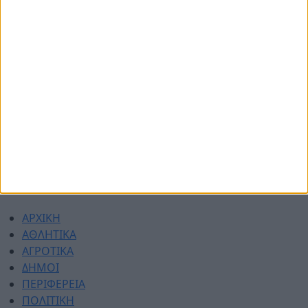
© 2026 dimotikiagoratislakonias.gr | By
piliop.com
Όροι χρήσης
Διαφημιστείτε
Πολιτική απορρήτου
Επικοινωνία
ΑΡΧΙΚΗ
ΑΘΛΗΤΙΚΑ
ΑΓΡΟΤΙΚΑ
ΔΗΜΟΙ
ΠΕΡΙΦΕΡΕΙΑ
ΠΟΛΙΤΙΚΗ