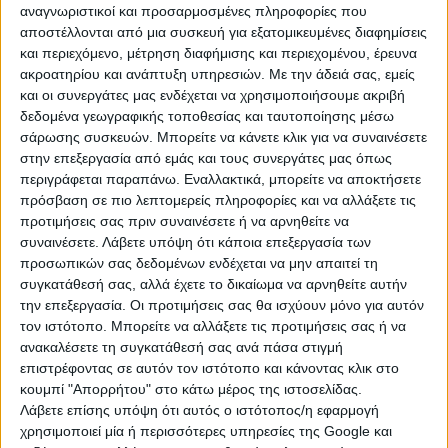
απλώς ένα ιστορικό brand name. Η εταιρεία
αναγνωριστικοί και προσαρμοσμένες πληροφορίες που
πειραματιζόταν τότε με διάφορα πρωτότυπα
αποστέλλονται από μια συσκευή για εξατομικευμένες διαφημίσεις
ηλεκτρικών αυτοκινήτων. Παρόλες τις προσπάθειες
και περιεχόμενο, μέτρηση διαφήμισης και περιεχομένου, έρευνα
όμως δεν είχε βγάλει κάποιο αποτέλεσμα.Η ευκαιρία
ακροατηρίου και ανάπτυξη υπηρεσιών.
Με την άδειά σας, εμείς
και οι συνεργάτες μας ενδέχεται να χρησιμοποιήσουμε ακριβή
παρουσιάστηκε όταν δηλώθηκε ένας διαγωνισμός του
δεδομένα γεωγραφικής τοποθεσίας και ταυτοποίησης μέσω
Βρετανικού Συμβουλίου Ηλεκτρισμού που ζητούσε
σάρωσης συσκευών. Μπορείτε να κάνετε κλικ για να συναινέσετε
ηλεκτρικά αυτοκίνητα
πόλης. Ο Γουλανδρής αμέσως
στην επεξεργασία από εμάς και τους συνεργάτες μας όπως
κατάλαβε πως ήταν η ευκαιρία που έψαχνε.
περιγράφεται παραπάνω. Εναλλακτικά, μπορείτε να αποκτήσετε
πρόσβαση σε πιο λεπτομερείς πληροφορίες και να αλλάξετε τις
Πρώτο ηλεκτρικό αυτοκίνητο: Η πρώτη μεγάλη
προτιμήσεις σας πριν συναινέσετε ή να αρνηθείτε να
νίκη
συναινέσετε.
Λάβετε υπόψη ότι κάποια επεξεργασία των
προσωπικών σας δεδομένων ενδέχεται να μην απαιτεί τη
Η Enfield κέρδισε το διαγωνισμό με το μοντέλο Enfield
συγκατάθεσή σας, αλλά έχετε το δικαίωμα να αρνηθείτε αυτήν
8000, μαζί και πολλούς πόντους σε επίπεδο
την επεξεργασία. Οι προτιμήσεις σας θα ισχύουν μόνο για αυτόν
marketing. Ο Λόρδος Ρόθτσιλντ έκανε δημόσιες
τον ιστότοπο. Μπορείτε να αλλάξετε τις προτιμήσεις σας ή να
δηλώσεις θαυμασμού, αυξάνοντας το κύρος της
ανακαλέσετε τη συγκατάθεσή σας ανά πάσα στιγμή
επιστρέφοντας σε αυτόν τον ιστότοπο και κάνοντας κλικ στο
Enfield στη Βρετανία. Ο τότε πρόεδρος των ΗΠΑ,
κουμπί "Απορρήτου" στο κάτω μέρος της ιστοσελίδας.
Ρόναλντ Ρίγκαν, ζήτησε να κατασκευαστεί εργοστάσιο
Λάβετε επίσης υπόψη ότι αυτός ο ιστότοπος/η εφαρμογή
που να παράγει το Enfield 8000 στην Καλιφόρνια.
χρησιμοποιεί μία ή περισσότερες υπηρεσίες της Google και
Κατόπιν του θριάμβου, ο Γουλανδρής άρχισε να