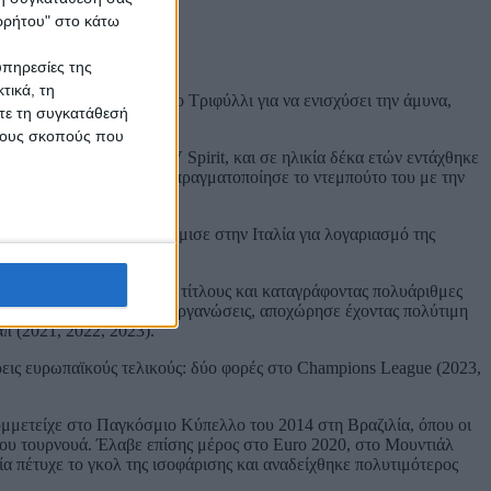
ορρήτου" στο κάτω
υπηρεσίες της
τικά, τη
ός έτους κι έρχεται στο Τριφύλλι για να ενισχύσει την άμυνα,
ίτε τη συγκατάθεσή
 τους σκοπούς που
της γενέτειράς του, VV Spirit, και σε ηλικία δέκα ετών εντάχθηκε
ον Ιούλιο του 2009 και πραγματοποίησε το ντεμπούτο του με την
αλοκαίρι του 2014 μετακόμισε στην Ιταλία για λογαριασμό της
οδοσφαίρου, κερδίζοντας τίτλους και καταγράφοντας πολυάριθμες
παρουσίες σε όλες τις διοργανώσεις, αποχώρησε έχοντας πολύτιμη
π (2021, 2022, 2023).
ρεις ευρωπαϊκούς τελικούς: δύο φορές στο Champions League (2023,
υμμετείχε στο Παγκόσμιο Κύπελλο του 2014 στη Βραζιλία, όπου οι
του τουρνουά. Έλαβε επίσης μέρος στο Euro 2020, στο Μουντιάλ
ία πέτυχε το γκολ της ισοφάρισης και αναδείχθηκε πολυτιμότερος