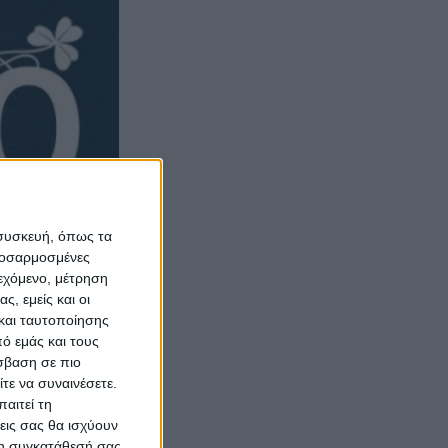
 συσκευή, όπως τα
προσαρμοσμένες
ιεχόμενο, μέτρηση
ς, εμείς και οι
και ταυτοποίησης
ό εμάς και τους
σβαση σε πιο
τε να συναινέσετε.
αιτεί τη
εις σας θα ισχύουν
 τη συγκατάθεσή σας