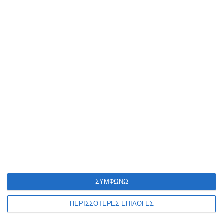
ΣΥΜΦΩΝΩ
© 2026 dimotikiagoratislakonias.gr | By
piliop.com
ΠΕΡΙΣΣΟΤΕΡΕΣ ΕΠΙΛΟΓΕΣ
Όροι χρήσης