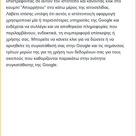
ενώνει η αγάπη μας για το Τριφύλλι. Και όλους εμάς που δεν
επιστρέφοντας σε αυτόν τον ιστότοπο και κάνοντας κλικ στο
είμαστε αθλητές, μας ενώνει βεβαίως και ο θαυμασμός
κουμπί "Απορρήτου" στο κάτω μέρος της ιστοσελίδας.
απέναντι στους «μύθους» του Παναθηναϊκού, στους
Λάβετε επίσης υπόψη ότι αυτός ο ιστότοπος/η εφαρμογή
χρησιμοποιεί μία ή περισσότερες υπηρεσίες της Google και
πρωταθλητές μας εδώ και δεκαετίες».
ενδέχεται να συλλέγει και να αποθηκεύει πληροφορίες που
περιλαμβάνουν, ενδεικτικά, τη συμπεριφορά επίσκεψης ή
πηγή: filathlos
χρήσης σας. Μπορείτε να κάνετε κλικ για να δώσετε ή να
αρνηθείτε τη συγκατάθεσή σας στην Google και τις σημάνσεις
τρίτων μερών της για τη χρήση των δεδομένων σας για τους
σκοπούς που καθορίζονται παρακάτω στην ενότητα
συγκατάθεσης της Google.