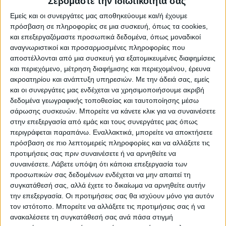
Σεβόμαστε την ιδιωτικότητά σας
άνοιξη του ’27, το χρωστάμε στον Παναθηναϊκό»
Εμείς και οι συνεργάτες μας αποθηκεύουμε και/ή έχουμε
Τα έργα στον Βοτανικό συνεχίζονται με γοργούς
πρόσβαση σε πληροφορίες σε μια συσκευή, όπως τα cookies,
ρυθμούς, ώστε να υλοποιηθεί το χρονοδιάγραμμα
και επεξεργαζόμαστε προσωπικά δεδομένα, όπως μοναδικοί
κατασκευής του νέου γηπέδου του Παναθηναϊκού,
αναγνωριστικοί και προσαρμοσμένες πληροφορίες που
που το θέλει να είναι έτοιμο την άνοιξη του 2027.
αποστέλλονται από μια συσκευή για εξατομικευμένες διαφημίσεις
και περιεχόμενο, μέτρηση διαφήμισης και περιεχομένου, έρευνα
Τη βεβαιότητά του γι’ αυτό εξέφρασε και ο
ακροατηρίου και ανάπτυξη υπηρεσιών.
Με την άδειά σας, εμείς
αντιπρόεδρος της κυβέρνησης, Κωστής
και οι συνεργάτες μας ενδέχεται να χρησιμοποιήσουμε ακριβή
Χατζηδάκης, αναφέροντας σε ανάρτησή του:
δεδομένα γεωγραφικής τοποθεσίας και ταυτοποίησης μέσω
σάρωσης συσκευών. Μπορείτε να κάνετε κλικ για να συναινέσετε
«Το νέο σύγχρονο γήπεδο του Παναθηναϊκού στον Βοτανικό
στην επεξεργασία από εμάς και τους συνεργάτες μας όπως
θα είναι πραγματικότητα την άνοιξη του 2027. Το χρωστάμε
περιγράφεται παραπάνω. Εναλλακτικά, μπορείτε να αποκτήσετε
πρόσβαση σε πιο λεπτομερείς πληροφορίες και να αλλάξετε τις
στον Παναθηναϊκό, διότι οι άλλες δύο μεγάλες ομάδες της
προτιμήσεις σας πριν συναινέσετε ή να αρνηθείτε να
Πρωτεύουσας έχουν τα δικά τους σύγχρονα γήπεδα.
συναινέσετε.
Λάβετε υπόψη ότι κάποια επεξεργασία των
Κάνουμε, λοιπόν, ό,τι μπορούμε για να προχωρήσουμε το
προσωπικών σας δεδομένων ενδέχεται να μην απαιτεί τη
ταχύτερο δυνατό.
συγκατάθεσή σας, αλλά έχετε το δικαίωμα να αρνηθείτε αυτήν
την επεξεργασία. Οι προτιμήσεις σας θα ισχύουν μόνο για αυτόν
Αυτό υπογράμμισα χθες στη συγκινητική εκδήλωση των
τον ιστότοπο. Μπορείτε να αλλάξετε τις προτιμήσεις σας ή να
Παλαίμαχων του Παναθηναϊκού, με τους οποίους μας
ανακαλέσετε τη συγκατάθεσή σας ανά πάσα στιγμή