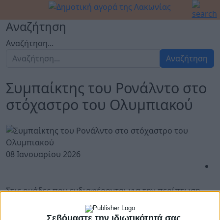
Αναζήτηση
Αναζήτηση...
Αναζήτηση
Συμπαίκτης του Ρονάλντο στο
στόχαστρο του Ολυμπιακού
08 Ιανουαρίου 2026
Στις ομάδες που ενδιαφέρονται για την περίπτωση
του Γουέσλι συμπεριλαμβάνεται ο Ολυμπιακός,
Σεβόμαστε την ιδιωτικότητά σας