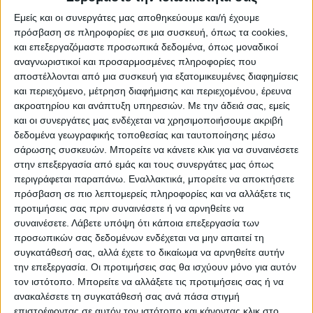
σύμφωνα με δημοσίευμα από το εξωτερικό.
Εμείς και οι συνεργάτες μας αποθηκεύουμε και/ή έχουμε
Συγκεκριμένα, ο Τούρκος δημοσιογράφος, Εκρέμ
πρόσβαση σε πληροφορίες σε μια συσκευή, όπως τα cookies,
Κονούρ, αναφέρει ότι οι «ερυθρόλευκοι», όπως και η
και επεξεργαζόμαστε προσωπικά δεδομένα, όπως μοναδικοί
Μπενφίκα, η Σπόρτινγκ Λισαβόνας και η Σαχτάρ
αναγνωριστικοί και προσαρμοσμένες πληροφορίες που
Ντόνετσκ εξετάζουν την περίπτωση του συμπαίκτη
αποστέλλονται από μια συσκευή για εξατομικευμένες διαφημίσεις
και περιεχόμενο, μέτρηση διαφήμισης και περιεχομένου, έρευνα
του Ρονάλντο και εξτρέμ της Αλ Νασρ, ενώ η
ακροατηρίου και ανάπτυξη υπηρεσιών.
Με την άδειά σας, εμείς
Φλαμένγκο παρακολουθεί πιο ζεστά την υπόθεση.
και οι συνεργάτες μας ενδέχεται να χρησιμοποιήσουμε ακριβή
δεδομένα γεωγραφικής τοποθεσίας και ταυτοποίησης μέσω
Στην ανάρτηση αναφέρει ότι η ομάδα της Σαουδικής
σάρωσης συσκευών. Μπορείτε να κάνετε κλικ για να συναινέσετε
Αραβίας θα ήταν πρόθυμη να πουλήσει τον 20χρονο
στην επεξεργασία από εμάς και τους συνεργάτες μας όπως
Βραζιλιάνο με ένα ποσό που υπερβαίνει τα 10 εκατ.
περιγράφεται παραπάνω. Εναλλακτικά, μπορείτε να αποκτήσετε
ευρώ, τονίζοντας μάλιστα ότι πρόσφατα
πρόσβαση σε πιο λεπτομερείς πληροφορίες και να αλλάξετε τις
απορρίφθηκε πρόταση της Μπολόνια με 12 εκατ.
προτιμήσεις σας πριν συναινέσετε ή να αρνηθείτε να
ευρώ συν τρία εκατ. ευρώ με την μορφή μπόνους.
συναινέσετε.
Λάβετε υπόψη ότι κάποια επεξεργασία των
προσωπικών σας δεδομένων ενδέχεται να μην απαιτεί τη
Η Αλ Νασρ αγόρασε το 85% των δικαιωμάτων του
συγκατάθεσή σας, αλλά έχετε το δικαίωμα να αρνηθείτε αυτήν
Γουέσλι το 2024 με το ποσό 18 εκατ. ευρώ από την
την επεξεργασία. Οι προτιμήσεις σας θα ισχύουν μόνο για αυτόν
τον ιστότοπο. Μπορείτε να αλλάξετε τις προτιμήσεις σας ή να
Κορίνθιανς και μέχρι στιγμής τη φετινή σεζόν μετράει
ανακαλέσετε τη συγκατάθεσή σας ανά πάσα στιγμή
με την ομάδα του Κριστιάνο Ρονάλντο τέσσερα γκολ
επιστρέφοντας σε αυτόν τον ιστότοπο και κάνοντας κλικ στο