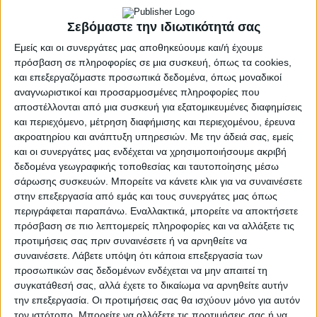
κάποιες κινήσεις που θα προκαλέσουν αίσθηση.
Σεβόμαστε την ιδιωτικότητά σας
Μία εξ αυτών είναι και παίκτης που τη δεδομένη
Εμείς και οι συνεργάτες μας αποθηκεύουμε και/ή έχουμε
χρονική στιγμή είναι στη Ρεάλ Μαδρίτης! Οι επαφές
πρόσβαση σε πληροφορίες σε μια συσκευή, όπως τα cookies,
και επεξεργαζόμαστε προσωπικά δεδομένα, όπως μοναδικοί
έχουν ξεκινήσει…
αναγνωριστικοί και προσαρμοσμένες πληροφορίες που
Την είδηση αποκάλυψε ο Ισπανός δημοσιογράφος
αποστέλλονται από μια συσκευή για εξατομικευμένες διαφημίσεις
Ματέο Μορέτο, ο οποίος ανέφερε σε ποστάρισμά του
και περιεχόμενο, μέτρηση διαφήμισης και περιεχομένου, έρευνα
ακροατηρίου και ανάπτυξη υπηρεσιών.
Με την άδειά σας, εμείς
στην πλατφόρμα X πως ο Ολυμπιακός είναι μεταξύ
και οι συνεργάτες μας ενδέχεται να χρησιμοποιήσουμε ακριβή
των ομάδων που ενδιαφέρονται για τον Βίκτορ
δεδομένα γεωγραφικής τοποθεσίας και ταυτοποίησης μέσω
Μουνιόθ. Μπορεί να μην είναι τόσο γνωστός όσο
σάρωσης συσκευών. Μπορείτε να κάνετε κλικ για να συναινέσετε
κάποιοι συμπαίκτες του, αλλά οι πληροφορίες
στην επεξεργασία από εμάς και τους συνεργάτες μας όπως
αναφέρουν πως πρόκειται για πολύ μεγάλο ταλέντο.
περιγράφεται παραπάνω. Εναλλακτικά, μπορείτε να αποκτήσετε
πρόσβαση σε πιο λεπτομερείς πληροφορίες και να αλλάξετε τις
Ο 21χρονος είναι στη δεύτερη ομάδα των «μερένγκες»,
προτιμήσεις σας πριν συναινέσετε ή να αρνηθείτε να
αλλά τη δεδομένη χρονική στιγμή βρίσκεται με την
συναινέσετε.
Λάβετε υπόψη ότι κάποια επεξεργασία των
πρώτη ομάδα στις ΗΠΑ για το Παγκόσμιο Κύπελλο
προσωπικών σας δεδομένων ενδέχεται να μην απαιτεί τη
συγκατάθεσή σας, αλλά έχετε το δικαίωμα να αρνηθείτε αυτήν
Συλλόγων κι έχει κάνει δύο ολιγόλεπτες συμμετοχές.
την επεξεργασία. Οι προτιμήσεις σας θα ισχύουν μόνο για αυτόν
Πέρυσι έπαιξε στην τρίτη κατηγορία της Ισπανίας
τον ιστότοπο. Μπορείτε να αλλάξετε τις προτιμήσεις σας ή να