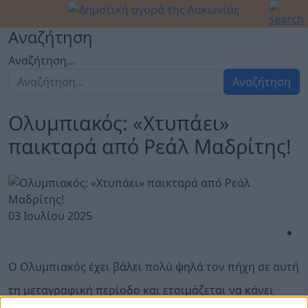
Αναζήτηση
Αναζήτηση...
Αναζήτηση
Ολυμπιακός: «Χτυπάει»
παικταρά από Ρεάλ Μαδρίτης!
03 Ιουλίου 2025
Ο Ολυμπιακός έχει βάλει πολύ ψηλά τον πήχη σε αυτή
τη μεταγραφική περίοδο και ετοιμάζεται να κάνει