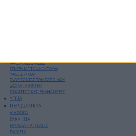
ΔΗΜΟΙ
ΠΕΡΙΦΕΡΕΙΑ
ΠΟΛΙΤΙΚΗ
ΑΡΘΡΟΓΡΑΦΙΑ
ΑΣΤΥΝΟΜΙΚΑ
AYTO - MOTO
Live Streaming
ΕΚΠΟΜΠΕΣ
ΛΑΚΩΝΙΚΕΣ ΔΡΑΣΕΙΣ
ΣΕΝΤΡΑ ΜΕ ΤΟΝ ΚΟΥΤΟΥΛΑ
ΦΑΣΕΙΣ - ΓΚΟΛ
ΓΝΩΡΙΖΟΝΤΑΣ ΤΟΝ ΤΟΠΟ ΜΟΥ
ΠΟΛΙΤΙΣΤΙΚΕΣ ΕΚΔΗΛΩΣΕΙΣ
ΥΓΕΙΑ
ΠΕΡΙΣΣΟΤΕΡΑ
ΔΙΑΦΟΡΑ
ΕΚΚΛΗΣΙΑ
ΕΡΓΑΣΙΑ - ΑΓΓΕΛΙΕΣ
ΠΑΙΔΕΙΑ