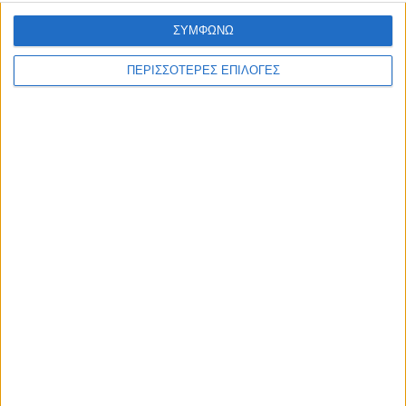
ΣΥΜΦΩΝΩ
ΠΕΡΙΣΣΟΤΕΡΕΣ ΕΠΙΛΟΓΕΣ
© 2026 dimotikiagoratislakonias.gr | By
piliop.com
Όροι χρήσης
Διαφημιστείτε
Πολιτική απορρήτου
Επικοινωνία
ΑΡΧΙΚΗ
ΑΘΛΗΤΙΚΑ
ΑΓΡΟΤΙΚΑ