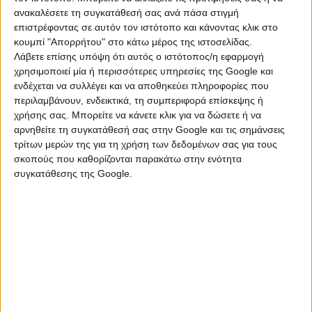
έχοντας σκοράρει 11 γκολ και δώσει 7 ασίστ σε 38
ανακαλέσετε τη συγκατάθεσή σας ανά πάσα στιγμή
παιχνίδια, ξεπερνώντας τα 2,8 χιλ. λεπτά.
επιστρέφοντας σε αυτόν τον ιστότοπο και κάνοντας κλικ στο
κουμπί "Απορρήτου" στο κάτω μέρος της ιστοσελίδας.
Έχει συμβόλαιο έως το καλοκαίρι του 2026 και
Λάβετε επίσης υπόψη ότι αυτός ο ιστότοπος/η εφαρμογή
υπάρχουν αρκετοί ενδιαφερόμενοι. Ανάμεσα σε
χρησιμοποιεί μία ή περισσότερες υπηρεσίες της Google και
αυτούς είναι οι Μαγιόρκα, Εσπανιόλ, Αλαβές,
ενδέχεται να συλλέγει και να αποθηκεύει πληροφορίες που
Μπράγκα και η Ράγιο Βαγιεκάνο. Η τελευταία έχει και
περιλαμβάνουν, ενδεικτικά, τη συμπεριφορά επίσκεψης ή
ένα μικρό προβάδισμα, αφού δεν θα χρειαζόταν ο
χρήσης σας. Μπορείτε να κάνετε κλικ για να δώσετε ή να
αρνηθείτε τη συγκατάθεσή σας στην Google και τις σημάνσεις
Μουνιόθ να αλλάξει πόλη.
τρίτων μερών της για τη χρήση των δεδομένων σας για τους
Ωστόσο, ο Ολυμπιακός δεν έχει πει ακόμα την
σκοπούς που καθορίζονται παρακάτω στην ενότητα
συγκατάθεσης της Google.
τελευταία του λέξη. Τις επόμενες μέρες θα κάνει την
οριστική κίνησή του γιατί ο Χοσέ Λουίς Μεντιλίμπαρ
τον πιστεύει αρκετά.
πηγή: koubanezos