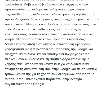
συναινέσετε.
Λάβετε υπόψη ότι κάποια επεξεργασία των
προσωπικών σας δεδομένων ενδέχεται να μην απαιτεί τη
Ο Κουιαμπάνο είναι αριστερός μπακ, 22 ετών, ύψους
συγκατάθεσή σας, αλλά έχετε το δικαίωμα να αρνηθείτε αυτήν
1.79 μέτρα δεσμεύεται με συμβόλαιο με τη
την επεξεργασία. Οι προτιμήσεις σας θα ισχύουν μόνο για αυτόν
Μποταφόγκο έως τον Δεκέμβριο του 2027 και η
τον ιστότοπο. Μπορείτε να αλλάξετε τις προτιμήσεις σας ή να
χρηματιστηριακή του αξία ανέρχεται στα 4,5 εκατ.
ανακαλέσετε τη συγκατάθεσή σας ανά πάσα στιγμή
ευρώ. Η Μποταφόγκο απέκτησε τον Βραζιλιάνο
επιστρέφοντας σε αυτόν τον ιστότοπο και κάνοντας κλικ στο
αμυντικό από την Γκρέμιο αντί 1,45 εκατ. ευρώ πριν
κουμπί "Απορρήτου" στο κάτω μέρος της ιστοσελίδας.
Λάβετε επίσης υπόψη ότι αυτός ο ιστότοπος/η εφαρμογή
από ένα χρόνο και ενδιαφέρον για την απόκτηση του
χρησιμοποιεί μία ή περισσότερες υπηρεσίες της Google και
έχει δείξει και η Μπράιτον. Παρά το νεαρό της ηλικίας
ενδέχεται να συλλέγει και να αποθηκεύει πληροφορίες που
του έχει 51 συμμετοχές (6 γκολ και 5 ασίστ) με την
περιλαμβάνουν, ενδεικτικά, τη συμπεριφορά επίσκεψης ή
Μποταφόγκο και είχε άλλα 18 παιχνίδια (και 2
χρήσης σας. Μπορείτε να κάνετε κλικ για να δώσετε ή να
τέρματα) με την Γκρέμιο.
αρνηθείτε τη συγκατάθεσή σας στην Google και τις σημάνσεις
τρίτων μερών της για τη χρήση των δεδομένων σας για τους
Ο Ιγκόρ Ζεσούς αγωνίζεται στις θέσεις του σέντερ φορ
σκοπούς που καθορίζονται παρακάτω στην ενότητα
και των εξτρέμ, είναι 24 ετών, έχει συμβόλαιο μέχρι
συγκατάθεσης της Google.
τον Δεκέμβριο του 2027 και η αξία του είναι αυτή τη
στιγμή στα 15 εκατομμύρια. Η Μποταφόγκο απέκτησε
τον Βραζιλιάνο επιθετικό από την Σαμπάμπ Αλ Αχλί
των Ηνωμένων Αραβικών Εμιράτων αντί 2 εκατ. ευρώ