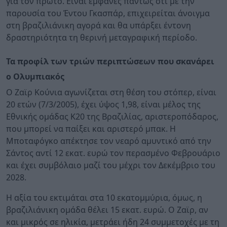
για τον πρώτο. Είναι εμφανές πάντως ότι με την
παρουσία του Έντου Γκασπάρ, επιχειρείται άνοιγμα
στη βραζιλιάνικη αγορά και θα υπάρξει έντονη
δραστηριότητα τη θερινή μεταγραφική περίοδο.
Τα προφίλ των τριών περιπτώσεων που σκανάρει
ο Ολυμπιακός
Ο Ζαϊρ Κούνια αγωνίζεται στη θέση του στόπερ, είναι
20 ετών (7/3/2005), έχει ύψος 1,98, είναι μέλος της
Εθνικής ομάδας Κ20 της Βραζιλίας, αριστεροπόδαρος,
που μπορεί να παίξει και αριστερό μπακ. Η
Μποταφόγκο απέκτησε τον νεαρό αμυντικό από την
Σάντος αντί 12 εκατ. ευρώ τον περασμένο Φεβρουάριο
και έχει συμβόλαιο μαζί του μέχρι τον Δεκέμβριο του
2028.
Η αξία του εκτιμάται στα 10 εκατομμύρια, όμως, η
βραζιλιάνικη ομάδα θέλει 15 εκατ. ευρώ. Ο Ζαϊρ, αν
και μικρός σε ηλικία, μετράει ήδη 24 συμμετοχές με τη