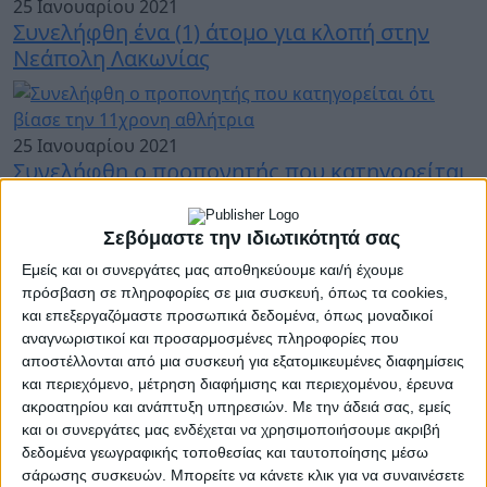
25 Ιανουαρίου 2021
Συνελήφθη ένα (1) άτομο για κλοπή στην
Νεάπολη Λακωνίας
25 Ιανουαρίου 2021
Συνελήφθη ο προπονητής που κατηγορείται
ότι βίασε την 11χρονη αθλήτρια
Σεβόμαστε την ιδιωτικότητά σας
Εμείς και οι συνεργάτες μας αποθηκεύουμε και/ή έχουμε
πρόσβαση σε πληροφορίες σε μια συσκευή, όπως τα cookies,
23 Ιανουαρίου 2021
και επεξεργαζόμαστε προσωπικά δεδομένα, όπως μοναδικοί
Ευρείες αστυνομικές επιχειρήσεις για την
αναγνωριστικοί και προσαρμοσμένες πληροφορίες που
αντιμετώπιση της εγκληματικότητας στην
αποστέλλονται από μια συσκευή για εξατομικευμένες διαφημίσεις
Περιφέρεια Πελοποννήσου
και περιεχόμενο, μέτρηση διαφήμισης και περιεχομένου, έρευνα
ακροατηρίου και ανάπτυξη υπηρεσιών.
Με την άδειά σας, εμείς
και οι συνεργάτες μας ενδέχεται να χρησιμοποιήσουμε ακριβή
δεδομένα γεωγραφικής τοποθεσίας και ταυτοποίησης μέσω
22 Ιανουαρίου 2021
σάρωσης συσκευών. Μπορείτε να κάνετε κλικ για να συναινέσετε