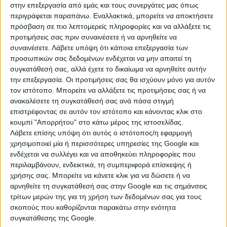
Αποτελέσματα ελέγχων για τα μέτρα
στην επεξεργασία από εμάς και τους συνεργάτες μας όπως
περιγράφεται παραπάνω. Εναλλακτικά, μπορείτε να αποκτήσετε
αποφυγής της διάδοσης του κορωνοϊού
πρόσβαση σε πιο λεπτομερείς πληροφορίες και να αλλάξετε τις
προτιμήσεις σας πριν συναινέσετε ή να αρνηθείτε να
συναινέσετε.
Λάβετε υπόψη ότι κάποια επεξεργασία των
20 Ιανουαρίου 2021
προσωπικών σας δεδομένων ενδέχεται να μην απαιτεί τη
Διαδικτυακή απάτη και κλοπή
συγκατάθεσή σας, αλλά έχετε το δικαίωμα να αρνηθείτε αυτήν
την επεξεργασία. Οι προτιμήσεις σας θα ισχύουν μόνο για αυτόν
κρυπτονομισμάτων χρηματικού ποσού,
τον ιστότοπο. Μπορείτε να αλλάξετε τις προτιμήσεις σας ή να
συνολικής αξίας (260.000) ευρώ
ανακαλέσετε τη συγκατάθεσή σας ανά πάσα στιγμή
επιστρέφοντας σε αυτόν τον ιστότοπο και κάνοντας κλικ στο
κουμπί "Απορρήτου" στο κάτω μέρος της ιστοσελίδας.
Λάβετε επίσης υπόψη ότι αυτός ο ιστότοπος/η εφαρμογή
χρησιμοποιεί μία ή περισσότερες υπηρεσίες της Google και
ενδέχεται να συλλέγει και να αποθηκεύει πληροφορίες που
περιλαμβάνουν, ενδεικτικά, τη συμπεριφορά επίσκεψης ή
χρήσης σας. Μπορείτε να κάνετε κλικ για να δώσετε ή να
18 Ιανουαρίου 2021
αρνηθείτε τη συγκατάθεσή σας στην Google και τις σημάνσεις
Απαγόρευση κυκλοφορίας φορτηγών
τρίτων μερών της για τη χρήση των δεδομένων σας για τους
αυτοκινήτων, ωφέλιμου φορτίου άνω των
σκοπούς που καθορίζονται παρακάτω στην ενότητα
συγκατάθεσης της Google.
1,5 τόνων από το 88ο χλμ έως το 206,7ο χλμ