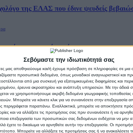
λόγο της ΕΛΑΣ που έδινε ψευδείς βεβαιώσε
τα χέρια του νταή πατέρα
Σεβόμαστε την ιδιωτικότητά σας
άτες μας αποθηκεύουμε και/ή έχουμε πρόσβαση σε πληροφορίες σε μια
ργαζόμαστε προσωπικά δεδομένα, όπως μοναδικοί αναγνωριστικοί και 
ής οργάνωσης που αποπειράθηκε να αποσπ
στέλλονται από μια συσκευή για εξατομικευμένες διαφημίσεις και περ
εχομένου, έρευνα ακροατηρίου και ανάπτυξη υπηρεσιών.
Με την άδειά σα
χεται να χρησιμοποιήσουμε ακριβή δεδομένα γεωγραφικής τοποθεσίας 
ών. Μπορείτε να κάνετε κλικ για να συναινέσετε στην επεξεργασία απ
ς περιγράφεται παραπάνω. Εναλλακτικά, μπορείτε να αποκτήσετε πρό
λοφόνος της 11χρονης είχε αφεθεί ελεύθερος
ίες και να αλλάξετε τις προτιμήσεις σας πριν συναινέσετε ή να αρνηθεί
ποια επεξεργασία των προσωπικών σας δεδομένων ενδέχεται να μην απ
λά έχετε το δικαίωμα να αρνηθείτε αυτήν την επεξεργασία. Οι προτιμήσ
ιστότοπο. Μπορείτε να αλλάξετε τις προτιμήσεις σας ή να ανακαλέσετε