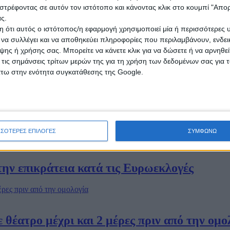
ρέθηκε η 11χρονη που είχε εξαφανιστεί - Ο
στρέφοντας σε αυτόν τον ιστότοπο και κάνοντας κλικ στο κουμπί "Απ
ς.
 ότι αυτός ο ιστότοπος/η εφαρμογή χρησιμοποιεί μία ή περισσότερες 
ι να συλλέγει και να αποθηκεύει πληροφορίες που περιλαμβάνουν, ενδεικ
ης ή χρήσης σας. Μπορείτε να κάνετε κλικ για να δώσετε ή να αρνηθε
 τις σημάνσεις τρίτων μερών της για τη χρήση των δεδομένων σας για
άτω στην ενότητα συγκατάθεσης της Google.
υ εκκρεμούσε Ευρωπαϊκό Ένταλμα Σύλληψης
ΣΣΟΤΕΡΕΣ ΕΠΙΛΟΓΕΣ
ΣΥΜΦΩΝΩ
την επικράτεια κατά τις Ευρωεκλογές
 θέατρο μέχρι και 2 μέρες πριν από την ομο