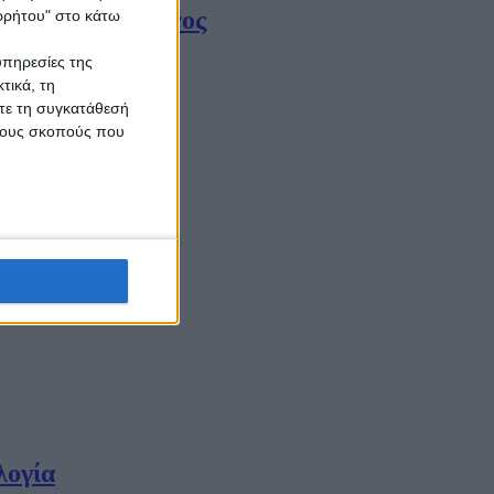
μολόγησε 37χρονος
ορρήτου" στο κάτω
υπηρεσίες της
τικά, τη
ίτε τη συγκατάθεσή
 τους σκοπούς που
λογία