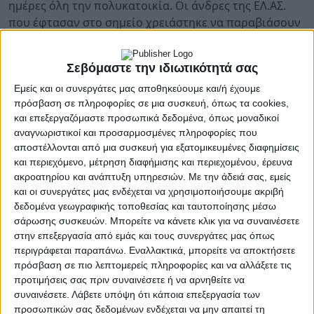
ημέρες όλη την πολυκατοικία. Οι άνδρες της ΕΛ.ΑΣ.
που έφτασαν στο σημείο χρειάστηκε να παραβιάσουν
το ρετιρέ προκειμένου να μπουν στο εσωτερικό του.
Τότε ήταν που ήρθαν αντιμέτωποι με τη φρίκη. Η
Σεβόμαστε την ιδιωτικότητά σας
σορός του Π.Σ βρισκόταν σε προχωρημένη σήψη,
πάνω σε όγκο σκουπιδιών που ο ίδιος είχε μαζέψει,
Εμείς και οι συνεργάτες μας αποθηκεύουμε και/ή έχουμε
πρόσβαση σε πληροφορίες σε μια συσκευή, όπως τα cookies,
αν και εισέπραττε ενοίκια, νομίζοντας ότι θα αυξήσει
και επεξεργαζόμαστε προσωπικά δεδομένα, όπως μοναδικοί
κι άλλο την περιουσία του ως «παλαιοπώλης».
αναγνωριστικοί και προσαρμοσμένες πληροφορίες που
αποστέλλονται από μια συσκευή για εξατομικευμένες διαφημίσεις
Για τη μεταφορά του το ειδικό συνεργείο χρειάστηκε
και περιεχόμενο, μέτρηση διαφήμισης και περιεχομένου, έρευνα
να φορέσει στολές με αντιασφυξιογόνες μάσκες,
ακροατηρίου και ανάπτυξη υπηρεσιών.
Με την άδειά σας, εμείς
καθώς η υψηλή θερμοκρασία από την ταράτσα έπνιγε
και οι συνεργάτες μας ενδέχεται να χρησιμοποιήσουμε ακριβή
κάθε ίχνος ανάσας.
δεδομένα γεωγραφικής τοποθεσίας και ταυτοποίησης μέσω
σάρωσης συσκευών. Μπορείτε να κάνετε κλικ για να συναινέσετε
στην επεξεργασία από εμάς και τους συνεργάτες μας όπως
περιγράφεται παραπάνω. Εναλλακτικά, μπορείτε να αποκτήσετε
Αυτός είναι και ο λόγος που τουλάχιστον σε αυτή τη
πρόσβαση σε πιο λεπτομερείς πληροφορίες και να αλλάξετε τις
φάση είναι αδύνατον να ελεγχθεί ο χώρος για μετρητά
προτιμήσεις σας πριν συναινέσετε ή να αρνηθείτε να
ή χρυσές λίρες. Επιπλέον, θα χρειαστεί και φορτηγό
συναινέσετε.
Λάβετε υπόψη ότι κάποια επεξεργασία των
για να αδειάσει το σπίτι. Το διαμέρισμά
προσωπικών σας δεδομένων ενδέχεται να μην απαιτεί τη