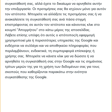
του 75χρονου δεν χωρούσε άλλα πράγματα. Το
συγκατάθεσή σας, αλλά έχετε το δικαίωμα να αρνηθείτε αυτήν
την επεξεργασία. Οι προτιμήσεις σας θα ισχύουν μόνο για αυτόν
πτώμα βρίσκεται σε σήψη και τα ιατροδικαστικά
τον ιστότοπο. Μπορείτε να αλλάξετε τις προτιμήσεις σας ή να
ευρήματα είναι πολύ φτωχά για να αναδείξουν τι
ανακαλέσετε τη συγκατάθεσή σας ανά πάσα στιγμή
πραγματικά συνέβη στον 75χρονο εισοδηματία και
επιστρέφοντας σε αυτόν τον ιστότοπο και κάνοντας κλικ στο
ποιες μπορεί να είναι οι ουσιαστικές συνθήκες
κουμπί "Απορρήτου" στο κάτω μέρος της ιστοσελίδας.
θανάτου. Οι σκάλες και η είσοδος της πολυκατοικίας
Λάβετε επίσης υπόψη ότι αυτός ο ιστότοπος/η εφαρμογή
είχαν γεμίσει από ντάνες βιβλίων και παλιών
χρησιμοποιεί μία ή περισσότερες υπηρεσίες της Google και
συσκευών, με αποτέλεσμα να έχουν ψυχραθεί οι
ενδέχεται να συλλέγει και να αποθηκεύει πληροφορίες που
περιλαμβάνουν, ενδεικτικά, τη συμπεριφορά επίσκεψης ή
σχέσεις του Π.Σ. με τους ενοίκους της πολυκατοικίας
χρήσης σας. Μπορείτε να κάνετε κλικ για να δώσετε ή να
του. Εξάλλου, ειδικά τα τελευταία χρόνια είχε γίνει
αρνηθείτε τη συγκατάθεσή σας στην Google και τις σημάνσεις
απόμακρος και λιγομίλητος.
τρίτων μερών της για τη χρήση των δεδομένων σας για τους
σκοπούς που καθορίζονται παρακάτω στην ενότητα
συγκατάθεσης της Google.