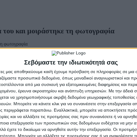
 του και μοιράστηκε τη φωτογραφία
Σεβόμαστε την ιδιωτικότητά σας
άτες μας αποθηκεύουμε και/ή έχουμε πρόσβαση σε πληροφορίες σε μια
τη φωτογραφία
ργαζόμαστε προσωπικά δεδομένα, όπως μοναδικοί αναγνωριστικοί και 
στέλλονται από μια συσκευή για εξατομικευμένες διαφημίσεις και περ
ς βόρειας Ελλάδας, διερευνούν οι αρχές.
εχομένου, έρευνα ακροατηρίου και ανάπτυξη υπηρεσιών.
Με την άδειά σα
πήραν φωτογραφία της και την επεξεργάστηκαν μέσω
τεχνητής νοημοσ
χεται να χρησιμοποιήσουμε ακριβή δεδομένα γεωγραφικής τοποθεσίας 
ών. Μπορείτε να κάνετε κλικ για να συναινέσετε στην επεξεργασία απ
ς περιγράφεται παραπάνω. Εναλλακτικά, μπορείτε να αποκτήσετε πρό
ν που έχουν πλέον ταυτοποιηθεί από τις Αρχές. Ο ένας φέρεται να πρ
ίες και να αλλάξετε τις προτιμήσεις σας πριν συναινέσετε ή να αρνηθεί
ποια επεξεργασία των προσωπικών σας δεδομένων ενδέχεται να μην απ
ίο ή την περιοχή όπου σημειώθηκε το περιστατικό, προκειμένου να π
λά έχετε το δικαίωμα να αρνηθείτε αυτήν την επεξεργασία. Οι προτιμήσ
χή του Κιλκίς.
ιστότοπο. Μπορείτε να αλλάξετε τις προτιμήσεις σας ή να ανακαλέσετε