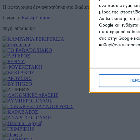
ανά πάσα στιγμή επι
Η φωτογραφία δεν αναρτήθηκε στο διαδίκτυο και δε δείχνει να είναι
μέρος της ιστοσελίδα
Γράφει η
Ελένη Στάμου
Λάβετε επίσης υπόψη
Google και ενδέχετα
πηγή: aftodioikisi
συμπεριφορά επίσκεψ
σας στην Google και
καθορίζονται παρακ
ΠΕΡΙ