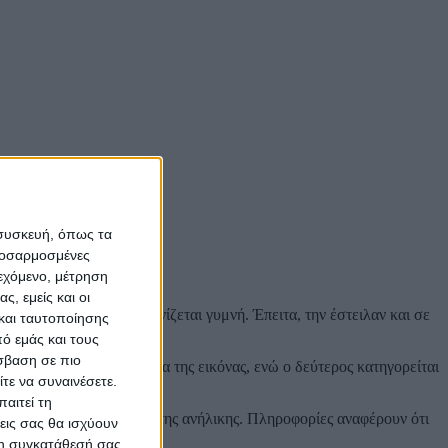
 συσκευή, όπως τα
προσαρμοσμένες
ιεχόμενο, μέτρηση
ς, εμείς και οι
ύνης
, έτσι ώστε να απεικονίζεται γυμνή. Έπειτα, την έστειλαν και σε
και ταυτοποίησης
ό εμάς και τους
σβαση σε πιο
οχώρησε στην επεξεργασία της εικόνας, ενώ ο δεύτερος κατηγορείται
τε να συναινέσετε.
αιτεί τη
ροστατευθεί η ταυτότητα της ανήλικης. Πληροφορίες αναφέρουν ότι
εις σας θα ισχύουν
 τη συγκατάθεσή σας