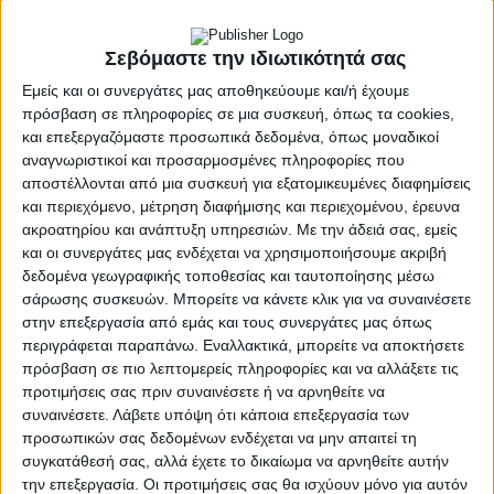
Σεβόμαστε την ιδιωτικότητά σας
Εμείς και οι συνεργάτες μας αποθηκεύουμε και/ή έχουμε
πρόσβαση σε πληροφορίες σε μια συσκευή, όπως τα cookies,
και επεξεργαζόμαστε προσωπικά δεδομένα, όπως μοναδικοί
αναγνωριστικοί και προσαρμοσμένες πληροφορίες που
αποστέλλονται από μια συσκευή για εξατομικευμένες διαφημίσεις
και περιεχόμενο, μέτρηση διαφήμισης και περιεχομένου, έρευνα
ακροατηρίου και ανάπτυξη υπηρεσιών.
Με την άδειά σας, εμείς
και οι συνεργάτες μας ενδέχεται να χρησιμοποιήσουμε ακριβή
δεδομένα γεωγραφικής τοποθεσίας και ταυτοποίησης μέσω
σάρωσης συσκευών. Μπορείτε να κάνετε κλικ για να συναινέσετε
(EUROKINISSI/ΓΙΩΡΓΟΣ ΚΟΝΤΑΡΙΝΗΣ)
στην επεξεργασία από εμάς και τους συνεργάτες μας όπως
περιγράφεται παραπάνω. Εναλλακτικά, μπορείτε να αποκτήσετε
Η ανακοίνωση της ΕΛΑΣ
πρόσβαση σε πιο λεπτομερείς πληροφορίες και να αλλάξετε τις
προτιμήσεις σας πριν συναινέσετε ή να αρνηθείτε να
Ανακοινώνεται ότι με απόφαση του Διευθυντή της
συναινέσετε.
Λάβετε υπόψη ότι κάποια επεξεργασία των
Διεύθυνσης Αστυνομίας Αθηνών, απαγορεύεται στο
προσωπικών σας δεδομένων ενδέχεται να μην απαιτεί τη
πλαίσιο της διεξαγωγής του “EUROLEAGUE FINAL
συγκατάθεσή σας, αλλά έχετε το δικαίωμα να αρνηθείτε αυτήν
FOUR ATHENS 2026” η πραγματοποίηση υπαίθριων
την επεξεργασία. Οι προτιμήσεις σας θα ισχύουν μόνο για αυτόν