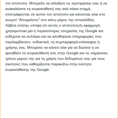
δημόσιων συναθροίσεων και μηχανοκίνητων πορειών
τον ιστότοπο. Μπορείτε να αλλάξετε τις προτιμήσεις σας ή να
ανακαλέσετε τη συγκατάθεσή σας ανά πάσα στιγμή
στο κέντρο της Αθήνας, από την 06.00΄ ώρα της 21-5-
επιστρέφοντας σε αυτόν τον ιστότοπο και κάνοντας κλικ στο
2026 έως και την 06.00΄ώρα 25-5-2026 και
κουμπί "Απορρήτου" στο κάτω μέρος της ιστοσελίδας.
συγκεκριμένα στην περιοχή που περικλείεται από τις
Λάβετε επίσης υπόψη ότι αυτός ο ιστότοπος/η εφαρμογή
οδούς Ριζάρη-Πλουτάρχου -Υψηλάντου – Μονής
χρησιμοποιεί μία ή περισσότερες υπηρεσίες της Google και
Πετράκη – Ραβινέ- Βλαδίμηρου Μπένση-
ενδέχεται να συλλέγει και να αποθηκεύει πληροφορίες που
Παπαδιαμαντοπούλου – Αλκμάνος – Ίωνος Δραγούμη –
περιλαμβάνουν, ενδεικτικά, τη συμπεριφορά επίσκεψης ή
Λεωφ. Βασιλέως Αλεξάνδρου – Αντήνορος-Ριζάρη.
χρήσης σας. Μπορείτε να κάνετε κλικ για να δώσετε ή να
αρνηθείτε τη συγκατάθεσή σας στην Google και τις σημάνσεις
Η ανωτέρω απαγόρευση επιβάλλεται κατ’ εφαρμογή
τρίτων μερών της για τη χρήση των δεδομένων σας για τους
των κείμενων διατάξεων περί δημοσίων υπαίθριων
σκοπούς που καθορίζονται παρακάτω στην ενότητα
συγκατάθεσης της Google.
συναθροίσεων και ερείδεται σε ειδική, συγκεκριμένη
και επαρκώς τεκμηριωμένη εκτίμηση κινδύνου,
σύμφωνα με τις αρχές της αναγκαιότητας και της
αναλογικότητας, λαμβάνοντας υπόψη τους χώρους
ενδιαφέροντος της εν θέματι αθλητικής διοργάνωσης,
καθώς και το χρονικό διάστημα διάρκειας της.
Ειδικότερα, κατά το χρονικό διάστημα διεξαγωγής του