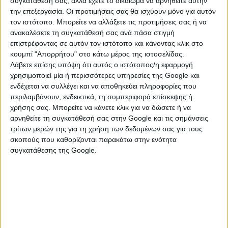
συγκατάθεσή σας, αλλά έχετε το δικαίωμα να αρνηθείτε αυτήν
κατηγορίες και μάλιστα ο ένας επέρριψε τις ευθύνες
την επεξεργασία. Οι προτιμήσεις σας θα ισχύουν μόνο για αυτόν
στον άλλο δήμο και συγκεκριμένα ο κ. Δημητριάδης
τον ιστότοπο. Μπορείτε να αλλάξετε τις προτιμήσεις σας ή να
είπε ότι ποτέ ο Δήμος Θεσσαλονίκης δε δέχτηκε
ανακαλέσετε τη συγκατάθεσή σας ανά πάσα στιγμή
καταγγελίες για τη συγκεκριμένη αγέλη σκύλων, είτε
επιστρέφοντας σε αυτόν τον ιστότοπο και κάνοντας κλικ στο
κουμπί "Απορρήτου" στο κάτω μέρος της ιστοσελίδας.
για δράση είτε για επιθέσεις, και ότι η επίθεση έγινε
Λάβετε επίσης υπόψη ότι αυτός ο ιστότοπος/η εφαρμογή
στα όρια του Δήμου Πυλαίας Χορτιάτη.
χρησιμοποιεί μία ή περισσότερες υπηρεσίες της Google και
ενδέχεται να συλλέγει και να αποθηκεύει πληροφορίες που
Με τη σειρά του, ο κ.Καρτάλης είπε ότι τα δύο
περιλαμβάνουν, ενδεικτικά, τη συμπεριφορά επίσκεψης ή
περιστατικά, αυτά του θανάτου του 65χρονου αλλά
χρήσης σας. Μπορείτε να κάνετε κλικ για να δώσετε ή να
και του τραυματισμού του 82χρονου, έγιναν στα όρια
αρνηθείτε τη συγκατάθεσή σας στην Google και τις σημάνσεις
του Δήμου Θεσσαλονίκης, κοντά βέβαια στα όρια με
τρίτων μερών της για τη χρήση των δεδομένων σας για τους
τον Δήμο Πυλαίας-Χορτιάτη και υποστήριξε ότι μόλις
σκοπούς που καθορίζονται παρακάτω στην ενότητα
είχαν πληροφορηθεί τη δράση αυτής της αγέλης και
συγκατάθεσης της Google.
συγκεκριμένα μετά την επίθεση σε μία κοπέλα, τρεις
μέρες νωρίτερα, ο περισυλλογέας των αδέσποτων
ερεύνησε την περιοχή για να τα εντοπίσει, αλλά είχαν
φύγει, όπως είπε, στο Σέιχ Σου.
Το δικαστήριο διέκοψε για άλλη μέρα προκειμένου να