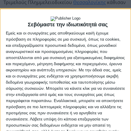
Τριμελούς
Πλημμελειοδικείου
Θεσσαλονίκης
κάθισαν
δύο πρώην Αντιδήμαρχοι, κατηγορούμενοι για τον
θάνατο 62χρονου, τον οποίο κατασπάραξαν αδέσποτα
Σεβόμαστε την ιδιωτικότητά σας
σκυλιά.
Εμείς και οι συνεργάτες μας αποθηκεύουμε και/ή έχουμε
πρόσβαση σε πληροφορίες σε μια συσκευή, όπως τα cookies,
Πρόκειται για το τραγικό περιστατικό, που είχε γίνει
και επεξεργαζόμαστε προσωπικά δεδομένα, όπως μοναδικοί
τον Μάρτιο του 2020 στο ρέμα Πυλαίας.
αναγνωριστικοί και προσαρμοσμένες πληροφορίες που
αποστέλλονται από μια συσκευή για εξατομικευμένες διαφημίσεις
Στο εδώλιο κάθισαν ο πρώην αντιδήμαρχος
και περιεχόμενο, μέτρηση διαφήμισης και περιεχομένου, έρευνα
Θεσσαλονίκης, Σωκράτης Δημητριάδης και ο νυν
ακροατηρίου και ανάπτυξη υπηρεσιών.
Με την άδειά σας, εμείς
αντιδήμαρχος Πυλαίας Χορτιάτη, Ιωάννης Καρτάλης,
και οι συνεργάτες μας ενδέχεται να χρησιμοποιήσουμε ακριβή
οι οποίοι κατηγορούνται για ανθρωποκτονία από
δεδομένα γεωγραφικής τοποθεσίας και ταυτοποίησης μέσω
αμέλεια αλλά και σωματική βλάβη από αμέλεια και τα
σάρωσης συσκευών. Μπορείτε να κάνετε κλικ για να συναινέσετε
στην επεξεργασία από εμάς και τους συνεργάτες μας όπως
δύο αδικήματα δια παραλείψεως, πρώτα για τον
περιγράφεται παραπάνω. Εναλλακτικά, μπορείτε να αποκτήσετε
θάνατο του 65χρονου αλλά και για τον τραυματισμό
πρόσβαση σε πιο λεπτομερείς πληροφορίες και να αλλάξετε τις
ενός 82χρονου, μία ώρα μετά, από επιθέσεις της ίδιας
προτιμήσεις σας πριν συναινέσετε ή να αρνηθείτε να
αγέλης σκύλων στο ίδιο σημείο.
συναινέσετε.
Λάβετε υπόψη ότι κάποια επεξεργασία των
προσωπικών σας δεδομένων ενδέχεται να μην απαιτεί τη
Στις απολογίες τους και οι δύο αρνήθηκαν τις