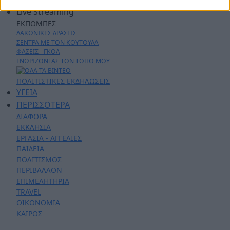
Live Streaming
ΕΚΠΟΜΠΕΣ
ΛΑΚΩΝΙΚΕΣ ΔΡΑΣΕΙΣ
ΣΕΝΤΡΑ ΜΕ ΤΟΝ ΚΟΥΤΟΥΛΑ
ΦΑΣΕΙΣ - ΓΚΟΛ
ΓΝΩΡΙΖΟΝΤΑΣ ΤΟΝ ΤΟΠΟ ΜΟΥ
ΠΟΛΙΤΙΣΤΙΚΕΣ ΕΚΔΗΛΩΣΕΙΣ
ΥΓΕΙΑ
ΠΕΡΙΣΣΟΤΕΡΑ
ΔΙΑΦΟΡΑ
ΕΚΚΛΗΣΙΑ
ΕΡΓΑΣΙΑ - ΑΓΓΕΛΙΕΣ
ΠΑΙΔΕΙΑ
ΠΟΛΙΤΙΣΜΟΣ
ΠΕΡΙΒΑΛΛΟΝ
ΕΠΙΜΕΛΗΤΗΡΙΑ
TRAVEL
ΟΙΚΟΝΟΜΙΑ
ΚΑΙΡΟΣ