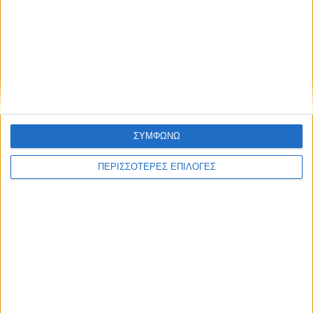
© 2026 dimotikiagoratislakonias.gr | By
piliop.com
Όροι χρήσης
Διαφημιστείτε
Πολιτική απορρήτου
Επικοινωνία
ΣΥΜΦΩΝΩ
ΠΕΡΙΣΣΟΤΕΡΕΣ ΕΠΙΛΟΓΕΣ
ΑΡΧΙΚΗ
ΑΘΛΗΤΙΚΑ
ΑΓΡΟΤΙΚΑ
ΔΗΜΟΙ
ΠΕΡΙΦΕΡΕΙΑ
ΠΟΛΙΤΙΚΗ
ΑΡΘΡΟΓΡΑΦΙΑ