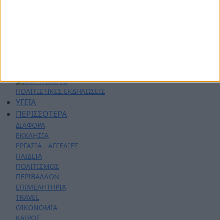
ΑΣΤΥΝΟΜΙΚΑ
AYTO - MOTO
Live Streaming
ΕΚΠΟΜΠΕΣ
ΛΑΚΩΝΙΚΕΣ ΔΡΑΣΕΙΣ
ΣΕΝΤΡΑ ΜΕ ΤΟΝ ΚΟΥΤΟΥΛΑ
ΦΑΣΕΙΣ - ΓΚΟΛ
ΓΝΩΡΙΖΟΝΤΑΣ ΤΟΝ ΤΟΠΟ ΜΟΥ
ΠΟΛΙΤΙΣΤΙΚΕΣ ΕΚΔΗΛΩΣΕΙΣ
ΥΓΕΙΑ
ΠΕΡΙΣΣΟΤΕΡΑ
ΔΙΑΦΟΡΑ
ΕΚΚΛΗΣΙΑ
ΕΡΓΑΣΙΑ - ΑΓΓΕΛΙΕΣ
ΠΑΙΔΕΙΑ
ΠΟΛΙΤΙΣΜΟΣ
ΠΕΡΙΒΑΛΛΟΝ
ΕΠΙΜΕΛΗΤΗΡΙΑ
TRAVEL
ΟΙΚΟΝΟΜΙΑ
ΚΑΙΡΟΣ