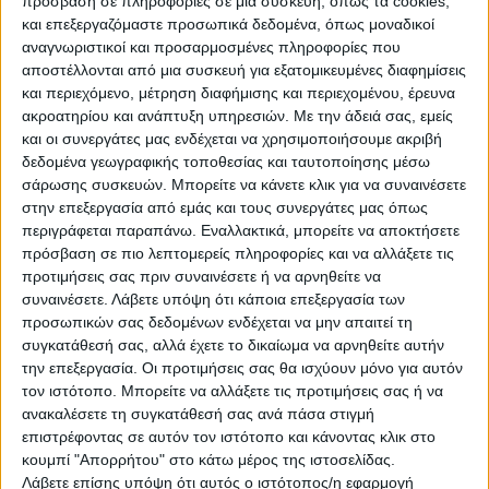
Ομάδας Πρόληψης και Καταστολής του Εγκλήματος
πρόσβαση σε πληροφορίες σε μια συσκευή, όπως τα cookies,
και επεξεργαζόμαστε προσωπικά δεδομένα, όπως μοναδικοί
αναγνωριστικοί και προσαρμοσμένες πληροφορίες που
(Ο.Π.Κ.Ε.) Λακωνίας, 31χρονος ημεδαπός, γιατί κατείχε
αποστέλλονται από μια συσκευή για εξατομικευμένες διαφημίσεις
και περιεχόμενο, μέτρηση διαφήμισης και περιεχομένου, έρευνα
ποσότητα κάνναβης, συνολικού βάρους -5,89-
ακροατηρίου και ανάπτυξη υπηρεσιών.
Με την άδειά σας, εμείς
γραμμαρίων
και οι συνεργάτες μας ενδέχεται να χρησιμοποιήσουμε ακριβή
και μικροποσότητα κατεργασμένης κάνναβης (τύπου
δεδομένα γεωγραφικής τοποθεσίας και ταυτοποίησης μέσω
σοκολάτα), τα οποία κατασχέθηκαν.
σάρωσης συσκευών. Μπορείτε να κάνετε κλικ για να συναινέσετε
στην επεξεργασία από εμάς και τους συνεργάτες μας όπως
Προανάκριση
περιγράφεται παραπάνω. Εναλλακτικά, μπορείτε να αποκτήσετε
διενεργεί το Αστυνομικό Τμήμα Ευρώτα.
πρόσβαση σε πιο λεπτομερείς πληροφορίες και να αλλάξετε τις
προτιμήσεις σας πριν συναινέσετε ή να αρνηθείτε να
συναινέσετε.
Λάβετε υπόψη ότι κάποια επεξεργασία των
προσωπικών σας δεδομένων ενδέχεται να μην απαιτεί τη
συγκατάθεσή σας, αλλά έχετε το δικαίωμα να αρνηθείτε αυτήν
την επεξεργασία. Οι προτιμήσεις σας θα ισχύουν μόνο για αυτόν
τον ιστότοπο. Μπορείτε να αλλάξετε τις προτιμήσεις σας ή να
ανακαλέσετε τη συγκατάθεσή σας ανά πάσα στιγμή
επιστρέφοντας σε αυτόν τον ιστότοπο και κάνοντας κλικ στο
κουμπί "Απορρήτου" στο κάτω μέρος της ιστοσελίδας.
Λάβετε επίσης υπόψη ότι αυτός ο ιστότοπος/η εφαρμογή