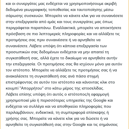
θάνατος μοιάζει πιο υποφερτός από τη ζωή;
και οι συνεργάτες μας ενδέχεται να χρησιμοποιήσουμε ακριβή
δεδομένα γεωγραφικής τοποθεσίας και ταυτοποίησης μέσω
Η εφηβεία είναι μια περίοδος όπου όλα βιώνονται σε
σάρωσης συσκευών. Μπορείτε να κάνετε κλικ για να συναινέσετε
απόλυτο βαθμό. Η απόρριψη δεν μοιάζει απλώς με
στην επεξεργασία από εμάς και τους συνεργάτες μας όπως
στενοχώρια, μοιάζει με κατάρρευση. Η μοναξιά δεν
περιγράφεται παραπάνω. Εναλλακτικά, μπορείτε να αποκτήσετε
πρόσβαση σε πιο λεπτομερείς πληροφορίες και να αλλάξετε τις
μοιάζει προσωρινή, μοιάζει αιώνια. Ένας κακός
προτιμήσεις σας πριν συναινέσετε ή να αρνηθείτε να
βαθμός, ένας χωρισμός, μια σύγκρουση στο σπίτι, η
συναινέσετε.
Λάβετε υπόψη ότι κάποια επεξεργασία των
αίσθηση ότι
«δεν είμαι αρκετή»,
μπορούν να
προσωπικών σας δεδομένων ενδέχεται να μην απαιτεί τη
αποκτήσουν δυσανάλογο ψυχικό βάρος.
συγκατάθεσή σας, αλλά έχετε το δικαίωμα να αρνηθείτε αυτήν
την επεξεργασία. Οι προτιμήσεις σας θα ισχύουν μόνο για αυτόν
Ο εγκέφαλος του εφήβου δεν έχει ακόμη ολοκληρώσει
τον ιστότοπο. Μπορείτε να αλλάξετε τις προτιμήσεις σας ή να
πλήρως τους μηχανισμούς που ρυθμίζουν την
ανακαλέσετε τη συγκατάθεσή σας ανά πάσα στιγμή
παρορμητικότητα, την πρόβλεψη συνεπειών και τη
επιστρέφοντας σε αυτόν τον ιστότοπο και κάνοντας κλικ στο
συναισθηματική αποφόρτιση. Αυτό σημαίνει ότι
κουμπί "Απορρήτου" στο κάτω μέρος της ιστοσελίδας.
πολλές φορές ο έφηβος δεν θέλει απαραίτητα να
Λάβετε επίσης υπόψη ότι αυτός ο ιστότοπος/η εφαρμογή
χρησιμοποιεί μία ή περισσότερες υπηρεσίες της Google και
πεθάνει,
θέλει να σταματήσει να πονάει
.
ενδέχεται να συλλέγει και να αποθηκεύει πληροφορίες που
Και εδώ βρίσκεται ένα από τα πιο κρίσιμα σημεία.
περιλαμβάνουν, ενδεικτικά, τη συμπεριφορά επίσκεψης ή
χρήσης σας. Μπορείτε να κάνετε κλικ για να δώσετε ή να
Όταν δύο έφηβοι συνδέονται πολύ έντονα μεταξύ
αρνηθείτε τη συγκατάθεσή σας στην Google και τις σημάνσεις