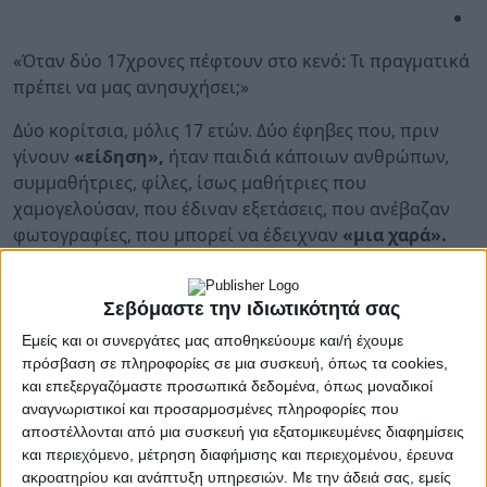
«Όταν δύο 17χρονες πέφτουν στο κενό: Τι πραγματικά
πρέπει να μας ανησυχήσει;»
Δύο κορίτσια, μόλις 17 ετών. Δύο έφηβες που, πριν
γίνουν
«είδηση»,
ήταν παιδιά κάποιων ανθρώπων,
συμμαθήτριες, φίλες, ίσως μαθήτριες που
χαμογελούσαν, που έδιναν εξετάσεις, που ανέβαζαν
φωτογραφίες, που μπορεί να έδειχναν
«μια χαρά».
Και αυτό είναι ίσως το πρώτο ψυχολογικό μάθημα
που μας φέρνει μια τέτοια τραγωδία:
ο ψυχικός πόνος
Σεβόμαστε την ιδιωτικότητά σας
δεν έχει πάντα πρόσωπο
.
Εμείς και οι συνεργάτες μας αποθηκεύουμε και/ή έχουμε
πρόσβαση σε πληροφορίες σε μια συσκευή, όπως τα cookies,
Ως ψυχολόγος, σε τέτοια περιστατικά δεν αναζητώ
και επεξεργαζόμαστε προσωπικά δεδομένα, όπως μοναδικοί
την εύκολη απάντηση. Δεν στέκομαι στο «γιατί το
αναγνωριστικοί και προσαρμοσμένες πληροφορίες που
έκαναν;». Το ουσιαστικό ερώτημα είναι άλλο:
αποστέλλονται από μια συσκευή για εξατομικευμένες διαφημίσεις
και περιεχόμενο, μέτρηση διαφήμισης και περιεχομένου, έρευνα
Πώς δύο παιδιά μπορούν να φτάσουν σε σημείο όπου ο
ακροατηρίου και ανάπτυξη υπηρεσιών.
Με την άδειά σας, εμείς