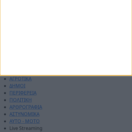
Όροι χρήσης
Διαφημιστείτε
Πολιτική απορρήτου
Επικοινωνία
ΑΡΧΙΚΗ
ΑΘΛΗΤΙΚΑ
ΑΓΡΟΤΙΚΑ
ΔΗΜΟΙ
ΠΕΡΙΦΕΡΕΙΑ
ΠΟΛΙΤΙΚΗ
ΑΡΘΡΟΓΡΑΦΙΑ
ΑΣΤΥΝΟΜΙΚΑ
AYTO - MOTO
Live Streaming