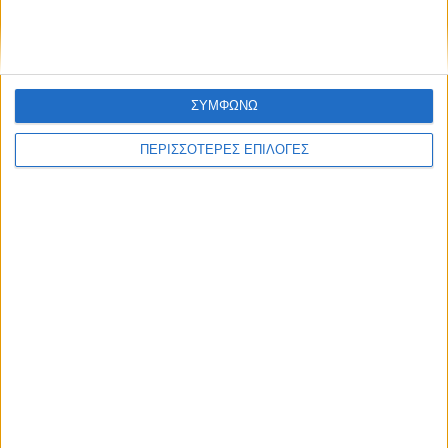
̶ Έμπα μέσα , διάλεξέ τα,
πάρε βούρλα - βούρλωσέ τα!
ΣΥΜΦΩΝΩ
ΠΕΡΙΣΣΟΤΕΡΕΣ ΕΠΙΛΟΓΕΣ