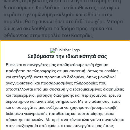
Ιωάννη, στρίβοντας δεξιά στον αγροτικό δρόμο, στη
διασταύρωση Κουλού και ακολουθώντας τον, αφού
περάσει την ομώνυμη εκκλησία και φθάσει στην
παραλία, θα τη συναντήσει στο δεξί του χέρι. Μπορεί
όμως να ακολουθήσει το δρόμο προς Γέρακα και
φθάνοντας στην παραλία του Καστράκι,
ακολουθώντας για λίγα μέτρα ένα βατό αγροτικό
δρόμο προς δεξιά, θα τη συναντήσει μπροστά του.
Η λιμνούλα αυτή, που σύμφωνα με μαρτυρίες
Σεβόμαστε την ιδιωτικότητά σας
παλαιών, είχε πάντα την ίδια μορφή σχήματος και
Εμείς και οι συνεργάτες μας αποθηκεύουμε και/ή έχουμε
όγκου νερού, είναι στην πραγματικότητα
πρόσβαση σε πληροφορίες σε μια συσκευή, όπως τα cookies,
δημιούργημα της θάλασσας, τα νερά της οποίας
και επεξεργαζόμαστε προσωπικά δεδομένα, όπως μοναδικοί
αναγνωριστικοί και προσαρμοσμένες πληροφορίες που
εισχωρούν υπογείως έως εκεί (σε μια απόσταση 30
αποστέλλονται από μια συσκευή για εξατομικευμένες διαφημίσεις
περίπου μέτρων απ΄ αυτήν) εμπλουτιζόμενα φυσικά
και περιεχόμενο, μέτρηση διαφήμισης και περιεχομένου, έρευνα
με τα υπόγεια νερά του υδροφόρου ορίζοντα της
ακροατηρίου και ανάπτυξη υπηρεσιών.
Με την άδειά σας, εμείς
κοιλάδας (Μπουρέλα) της Αγίας Τριάδας, γι΄ αυτό και
και οι συνεργάτες μας ενδέχεται να χρησιμοποιήσουμε ακριβή
τα νερά της είναι υφάλμυρα.
δεδομένα γεωγραφικής τοποθεσίας και ταυτοποίησης μέσω
Στη λίμνη σύμφωνα με μαρτυρίες παλαιών, ζούσαν τα
σάρωσης συσκευών. Μπορείτε να κάνετε κλικ για να συναινέσετε
πρώτα χρόνια (ίσως και σήμερα) μικρές χελώνες της
στην επεξεργασία από εμάς και τους συνεργάτες μας όπως