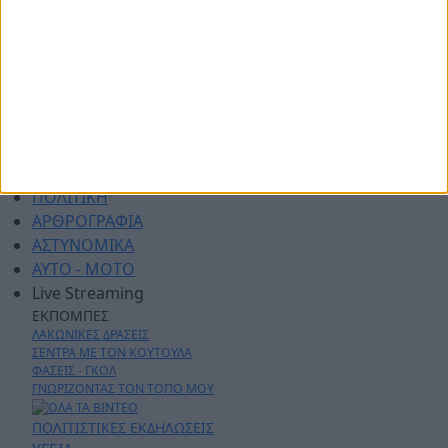
ΑΡΧΙΚΗ
ΑΘΛΗΤΙΚΑ
ΑΓΡΟΤΙΚΑ
ΔΗΜΟΙ
ΠΕΡΙΦΕΡΕΙΑ
ΠΟΛΙΤΙΚΗ
ΑΡΘΡΟΓΡΑΦΙΑ
ΑΣΤΥΝΟΜΙΚΑ
AYTO - MOTO
Live Streaming
ΕΚΠΟΜΠΕΣ
ΛΑΚΩΝΙΚΕΣ ΔΡΑΣΕΙΣ
ΣΕΝΤΡΑ ΜΕ ΤΟΝ ΚΟΥΤΟΥΛΑ
ΦΑΣΕΙΣ - ΓΚΟΛ
ΓΝΩΡΙΖΟΝΤΑΣ ΤΟΝ ΤΟΠΟ ΜΟΥ
ΠΟΛΙΤΙΣΤΙΚΕΣ ΕΚΔΗΛΩΣΕΙΣ