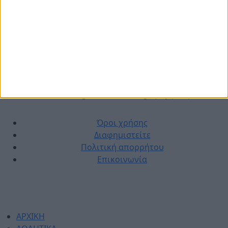
© 2026 dimotikiagoratislakonias.gr | By
piliop.com
Όροι χρήσης
Διαφημιστείτε
Πολιτική απορρήτου
Επικοινωνία
ΑΡΧΙΚΗ