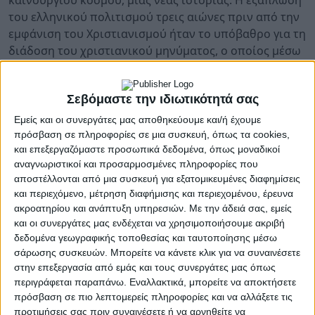
καινούργιου κόσμου, μιας νέας ιστορίας. Η εξάπλωση
του ελληνικού πολιτισμού τρεις αιώνες πριν από την
εμφάνιση του Χριστιανισμού ήταν το υπόβαθρο για τη
διάδοση του χριστιανικού μηνύματος, ο οποίος μέσω
της σύνδεσης της χριστιανικής πίστης με τον ελληνικό
πολιτισμό πέρασε από τον Ιουδαϊσμό στην οικουμένη.
Σεβόμαστε την ιδιωτικότητά σας
Έτσι, η Κόρινθος θεωρείται αγία διότι την
επισκέφθηκε ο Απόστολος Παύλος, σχεδόν έναν αιώνα
Εμείς και οι συνεργάτες μας αποθηκεύουμε και/ή έχουμε
από την επανίδρυση της, όπου έζησε για 18 μήνες την
πρόσβαση σε πληροφορίες σε μια συσκευή, όπως τα cookies,
και επεξεργαζόμαστε προσωπικά δεδομένα, όπως μοναδικοί
πρώτη φορά στη δεύτερη περιοδεία του το 50 μ. Χ. και
αναγνωριστικοί και προσαρμοσμένες πληροφορίες που
3 μήνες τη δεύτερη φορά στη τρίτη περιοδεία το 55-56
αποστέλλονται από μια συσκευή για εξατομικευμένες διαφημίσεις
μ. Χ.. Εδώ εργάστηκε, κήρυξε ως φλογερός κήρυκας
και περιεχόμενο, μέτρηση διαφήμισης και περιεχομένου, έρευνα
του Ευαγγελίου και ίδρυσε την Εκκλησία της
ακροατηρίου και ανάπτυξη υπηρεσιών.
Με την άδειά σας, εμείς
Κορίνθου. Η εποχή του Αποστόλου Παύλου είναι μία
και οι συνεργάτες μας ενδέχεται να χρησιμοποιήσουμε ακριβή
παράδοξη εποχή. Από τη μια μεριά υπήρχε τάση για
δεδομένα γεωγραφικής τοποθεσίας και ταυτοποίησης μέσω
εξάπλωση και δημιουργία για πολιτικούς λόγους
σάρωσης συσκευών. Μπορείτε να κάνετε κλικ για να συναινέσετε
στην επεξεργασία από εμάς και τους συνεργάτες μας όπως
οικουμενικών θρησκειών, από την άλλη μια
περιγράφεται παραπάνω. Εναλλακτικά, μπορείτε να αποκτήσετε
ασταμάτητη αναζήτηση του ενός Θεού, μιας
πρόσβαση σε πιο λεπτομερείς πληροφορίες και να αλλάξετε τις
νοσταλγίας που ανταποκρινόταν στις ανάγκες και στις
προτιμήσεις σας πριν συναινέσετε ή να αρνηθείτε να