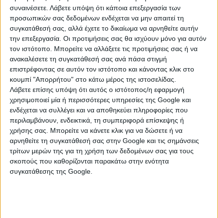
αναζητήσεις της εποχής.
συναινέσετε.
Λάβετε υπόψη ότι κάποια επεξεργασία των
προσωπικών σας δεδομένων ενδέχεται να μην απαιτεί τη
Η παραμονή του Παύλου στην Κόρινθο για τόσα
συγκατάθεσή σας, αλλά έχετε το δικαίωμα να αρνηθείτε αυτήν
μεγάλα χρονικά διαστήματα δεν ήταν τυχαία, καθόσον
την επεξεργασία. Οι προτιμήσεις σας θα ισχύουν μόνο για αυτόν
είναι πλήρως ενσωματωμένος στο πνευματικό τοπίο
τον ιστότοπο. Μπορείτε να αλλάξετε τις προτιμήσεις σας ή να
του τότε γνωστού κόσμου. Επιλέχθηκε η πολυπληθής,
ανακαλέσετε τη συγκατάθεσή σας ανά πάσα στιγμή
πολυπολιτισμική και πολυθεϊστική Κόρινθος ως βάση
επιστρέφοντας σε αυτόν τον ιστότοπο και κάνοντας κλικ στο
κουμπί "Απορρήτου" στο κάτω μέρος της ιστοσελίδας.
και εστία του ιεραποστολικού του έργου και λόγω του
Λάβετε επίσης υπόψη ότι αυτός ο ιστότοπος/η εφαρμογή
εξαιρετικού συγκοινωνιακού δικτύου που διέθετε. Τα
χρησιμοποιεί μία ή περισσότερες υπηρεσίες της Google και
δύο λιμάνια, το Λέχαιο στον Κορινθιακό Κόλπο, οι
ενδέχεται να συλλέγει και να αποθηκεύει πληροφορίες που
Κεγχρεές στο Σαρωνικό και ο μεταξύ τους Δίολκος
περιλαμβάνουν, ενδεικτικά, τη συμπεριφορά επίσκεψης ή
εξασφάλιζαν εύκολη πρόσβαση έφερναν και έστελναν
χρήσης σας. Μπορείτε να κάνετε κλικ για να δώσετε ή να
ανθρώπους, προϊόντα, αγαθά και αντιλήψεις από και
αρνηθείτε τη συγκατάθεσή σας στην Google και τις σημάνσεις
προς το γνωστό, την εποχή αυτή, κόσμο. Μετά την
τρίτων μερών της για τη χρήση των δεδομένων σας για τους
σκοπούς που καθορίζονται παρακάτω στην ενότητα
καταστροφή το 146π. Χ. από τον ρωμαίο στρατηγό
συγκατάθεσης της Google.
Μόμμιο Αχαϊκό, την ερήμωση και εγκατάλειψη, η πόλη
επανιδρύθηκε το 44 π.Χ ως ρωμαϊκή αποικία με το
όνομα Colonia laus Julia Corinthiensis και άρχισε να
αναπτύσσεται ορμητικά με πολύ πλούτο και