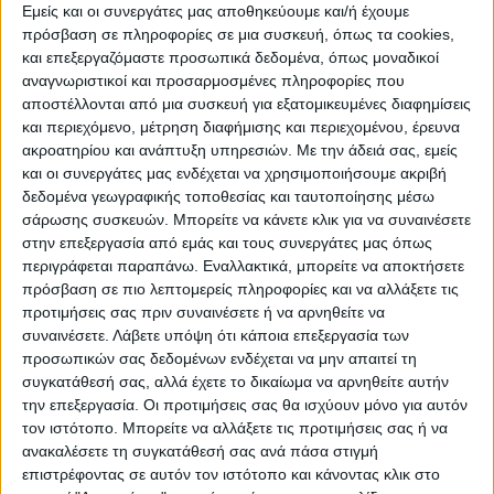
Εμείς και οι συνεργάτες μας αποθηκεύουμε και/ή έχουμε
ασφαλιζόμενους παραγωγούς
πρόσβαση σε πληροφορίες σε μια συσκευή, όπως τα cookies,
και επεξεργαζόμαστε προσωπικά δεδομένα, όπως μοναδικοί
για ζημίες του έτους 2025
αναγνωριστικοί και προσαρμοσμένες πληροφορίες που
αποστέλλονται από μια συσκευή για εξατομικευμένες διαφημίσεις
Ο ΕΛ.Γ.Α. κατέβαλε σήμερα Τρίτη 7 Ιουλίου 2026,
και περιεχόμενο, μέτρηση διαφήμισης και περιεχομένου, έρευνα
αποζημιώσεις ύψους 13,8 εκ. €
ακροατηρίου και ανάπτυξη υπηρεσιών.
Με την άδειά σας, εμείς
σε 9.634 ασφαλιζόμενους παραγωγούς στον
και οι συνεργάτες μας ενδέχεται να χρησιμοποιήσουμε ακριβή
Οργανισμό, για ζημίες του έτους
δεδομένα γεωγραφικής τοποθεσίας και ταυτοποίησης μέσω
2025, σε καλλιέργειες φυτικής παραγωγής και
σάρωσης συσκευών. Μπορείτε να κάνετε κλικ για να συναινέσετε
εκτροφής ζωικού κεφαλαίου.
στην επεξεργασία από εμάς και τους συνεργάτες μας όπως
περιγράφεται παραπάνω. Εναλλακτικά, μπορείτε να αποκτήσετε
Η πληρωμή πραγματοποιήθηκε μέσω της Τραπέζης
πρόσβαση σε πιο λεπτομερείς πληροφορίες και να αλλάξετε τις
της Ελλάδος
προτιμήσεις σας πριν συναινέσετε ή να αρνηθείτε να
συναινέσετε.
Λάβετε υπόψη ότι κάποια επεξεργασία των
Mε τη συγκεκριμένη πληρωμή ολοκληρώνονται εντός
προσωπικών σας δεδομένων ενδέχεται να μην απαιτεί τη
συγκατάθεσή σας, αλλά έχετε το δικαίωμα να αρνηθείτε αυτήν
του πρώτου εξαμήνου του
την επεξεργασία. Οι προτιμήσεις σας θα ισχύουν μόνο για αυτόν
τρέχοντος έτους, σχεδόν στο σύνολό τους, οι
τον ιστότοπο. Μπορείτε να αλλάξετε τις προτιμήσεις σας ή να
πληρωμές των οφειλόμενων
ανακαλέσετε τη συγκατάθεσή σας ανά πάσα στιγμή
αποζημιώσεωνέτους 2025.
επιστρέφοντας σε αυτόν τον ιστότοπο και κάνοντας κλικ στο