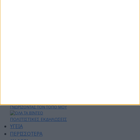
ΑΡΧΙΚΗ
ΑΘΛΗΤΙΚΑ
ΑΓΡΟΤΙΚΑ
ΔΗΜΟΙ
ΠΕΡΙΦΕΡΕΙΑ
ΠΟΛΙΤΙΚΗ
ΑΡΘΡΟΓΡΑΦΙΑ
ΑΣΤΥΝΟΜΙΚΑ
AYTO - MOTO
Live Streaming
ΕΚΠΟΜΠΕΣ
ΛΑΚΩΝΙΚΕΣ ΔΡΑΣΕΙΣ
ΣΕΝΤΡΑ ΜΕ ΤΟΝ ΚΟΥΤΟΥΛΑ
ΦΑΣΕΙΣ - ΓΚΟΛ
ΓΝΩΡΙΖΟΝΤΑΣ ΤΟΝ ΤΟΠΟ ΜΟΥ
ΠΟΛΙΤΙΣΤΙΚΕΣ ΕΚΔΗΛΩΣΕΙΣ
ΥΓΕΙΑ
ΠΕΡΙΣΣΟΤΕΡΑ