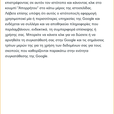
επιστρέφοντας σε αυτόν τον ιστότοπο και κάνοντας κλικ στο
Ανάπτυξης και Τροφίμων.
κουμπί "Απορρήτου" στο κάτω μέρος της ιστοσελίδας.
Με τη συγκεκριμένη πληρωμή συνεχίζεται η στήριξη
Λάβετε επίσης υπόψη ότι αυτός ο ιστότοπος/η εφαρμογή
των παραγωγών που επλήγησαν
χρησιμοποιεί μία ή περισσότερες υπηρεσίες της Google και
από τις φυσικές καταστροφές, με στόχο την
ενδέχεται να συλλέγει και να αποθηκεύει πληροφορίες που
αποκατάσταση της παραγωγικής τους
περιλαμβάνουν, ενδεικτικά, τη συμπεριφορά επίσκεψης ή
δραστηριότητας και την ενίσχυση της βιωσιμότητας
χρήσης σας. Μπορείτε να κάνετε κλικ για να δώσετε ή να
των αγροτικών εκμεταλλεύσεων.
αρνηθείτε τη συγκατάθεσή σας στην Google και τις σημάνσεις
τρίτων μερών της για τη χρήση των δεδομένων σας για τους
σκοπούς που καθορίζονται παρακάτω στην ενότητα
συγκατάθεσης της Google.