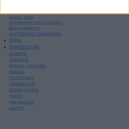
ΕΚΠΟΜΠΕΣ
ΛΑΚΩΝΙΚΕΣ ΔΡΑΣΕΙΣ
ΣΕΝΤΡΑ ΜΕ ΤΟΝ ΚΟΥΤΟΥΛΑ
ΦΑΣΕΙΣ - ΓΚΟΛ
ΓΝΩΡΙΖΟΝΤΑΣ ΤΟΝ ΤΟΠΟ ΜΟΥ
ΠΟΛΙΤΙΣΤΙΚΕΣ ΕΚΔΗΛΩΣΕΙΣ
ΥΓΕΙΑ
ΠΕΡΙΣΣΟΤΕΡΑ
ΔΙΑΦΟΡΑ
ΕΚΚΛΗΣΙΑ
ΕΡΓΑΣΙΑ - ΑΓΓΕΛΙΕΣ
ΠΑΙΔΕΙΑ
ΠΟΛΙΤΙΣΜΟΣ
ΠΕΡΙΒΑΛΛΟΝ
ΕΠΙΜΕΛΗΤΗΡΙΑ
TRAVEL
ΟΙΚΟΝΟΜΙΑ
ΚΑΙΡΟΣ