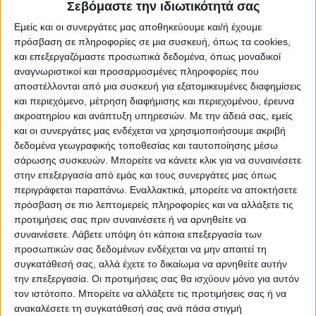
Σεβόμαστε την ιδιωτικότητά σας
τις ζημιές από
Εμείς και οι συνεργάτες μας αποθηκεύουμε και/ή έχουμε
πυρκαγιές του 2022
πρόσβαση σε πληροφορίες σε μια συσκευή, όπως τα cookies,
και επεξεργαζόμαστε προσωπικά δεδομένα, όπως μοναδικοί
Στην καταβολή αποζημιώσεων, ύψους 1.215.047,31
αναγνωριστικοί και προσαρμοσμένες πληροφορίες που
αποστέλλονται από μια συσκευή για εξατομικευμένες διαφημίσεις
ευρώ προς 441 δικαιούχους,
και περιεχόμενο, μέτρηση διαφήμισης και περιεχομένου, έρευνα
προχώρησε ο ΕΛΓΑ για την αποκατάσταση ζημιών που
ακροατηρίου και ανάπτυξη υπηρεσιών.
Με την άδειά σας, εμείς
υπέστησαν πληγείσες
και οι συνεργάτες μας ενδέχεται να χρησιμοποιήσουμε ακριβή
αγροτικές εκμεταλλεύσεις από τις πυρκαγιές που
δεδομένα γεωγραφικής τοποθεσίας και ταυτοποίησης μέσω
εκδηλώθηκαν το 2022 σε διάφορες
σάρωσης συσκευών. Μπορείτε να κάνετε κλικ για να συναινέσετε
Περιφερειακές Ενότητες της χώρας.
στην επεξεργασία από εμάς και τους συνεργάτες μας όπως
Η πληρωμή πραγματοποιήθηκε μέσω της Τράπεζας
περιγράφεται παραπάνω. Εναλλακτικά, μπορείτε να αποκτήσετε
πρόσβαση σε πιο λεπτομερείς πληροφορίες και να αλλάξετε τις
της Ελλάδος, στο πλαίσιο
προτιμήσεις σας πριν συναινέσετε ή να αρνηθείτε να
εφαρμογής της σχετικής Κοινής Υπουργικής
συναινέσετε.
Λάβετε υπόψη ότι κάποια επεξεργασία των
Απόφασης για τη στήριξη των
προσωπικών σας δεδομένων ενδέχεται να μην απαιτεί τη
πληγεισών αγροτικών εκμεταλλεύσεων και
συγκατάθεσή σας, αλλά έχετε το δικαίωμα να αρνηθείτε αυτήν
χρηματοδοτείται από πιστώσεις του
την επεξεργασία. Οι προτιμήσεις σας θα ισχύουν μόνο για αυτόν
Προγράμματος Δημοσίων Επενδύσεων (ΠΔΕ) του
τον ιστότοπο. Μπορείτε να αλλάξετε τις προτιμήσεις σας ή να
Υπουργείου Αγροτικής
ανακαλέσετε τη συγκατάθεσή σας ανά πάσα στιγμή