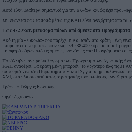
ενίσχυσης με άλλα εθνικά ή ευρωπαϊκά μέτρα στήριξης.
Αυτό είναι ιδιαίτερα σημαντικό για την Ελλάδα καθώς έχει προβλεφ
Σημειώνεται πως τα ποσά μέσω της ΚΑΠ είναι ανεξάρτητα από τα 5
Έως 472 εκατ. μεταφορά πόρων από άμεσες στα Προγράμματα
Ακόμη μία «ευκολία» που παρέχει η Κομισιόν στα κράτη-μέλη είναι 
μπορούν είτε να μεταφέρουν έως 139.238.400 ευρώ από τα Προγράμμα
μεταφορά πόρων από τις άμεσες ενισχύσεις στα Προγράμματα και όχι
Παράλληλα τον προϋπολογισμό των Προγραμμάτων Αγροτικής Ανάπτυξ
ΚΑΠ αναφέρει: Τα κράτη μέλη μπορούν, το αργότερο έως τις 31 Αυγ
αυτά ορίζονται στα Παραρτήματα V και IX, για το ημερολογιακό έτο
XVI, στο πλαίσιο αιτήματος στρατηγικής τροποποίησης των Στρατη
Γράφει ο Γιώργος Κοντονής
πηγή: Agronews