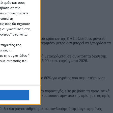
ό εμάς και τους
σβαση σε πιο
τε να συναινέσετε.
αιτεί τη
εις σας θα ισχύουν
 τη συγκατάθεσή σας
ορρήτου" στο κάτω
πλαίσιο του νέου μηχανισμού κρίσεων της ΚΑΠ. Ωστόσο, μόνο το
κή συνεισφορά για το συγκεκριμένο μέτρο δεν μπορεί να ξεπεράσει τα
υπηρεσίες της
τικά, τη
ίτε τη συγκατάθεσή
ρίπτωση της Ελλάδας, αυτό μεταφράζεται σε δυνατότητα διάθεσης
ς ανέρχεται σε περίπου 55,09 εκατ. ευρώ για το 2026.
 τους σκοπούς που
 μπορεί να αυξηθεί έως το 80% για αγρότες που συμμετέχουν σε
ωση λιπασμάτων κάθε τομέα παραγωγής, είτε με βάση τα πραγματικά
ρίνουν τις τιμές που επικρατούσαν πριν από την κρίση με τις τιμές
 υπάρξει υπεραντιστάθμιση μέσω συνδυασμού της συγκεκριμένης