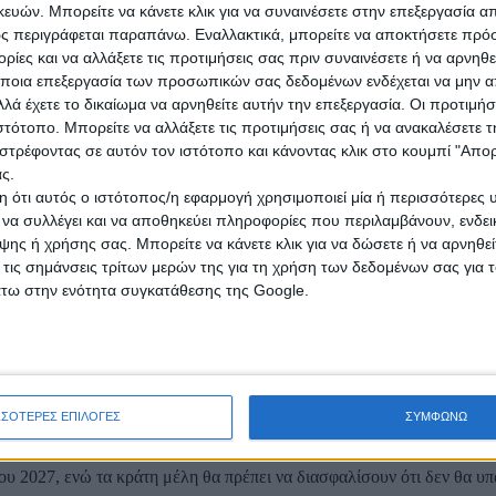
ών. Μπορείτε να κάνετε κλικ για να συναινέσετε στην επεξεργασία απ
ς περιγράφεται παραπάνω. Εναλλακτικά, μπορείτε να αποκτήσετε πρό
ίες και να αλλάξετε τις προτιμήσεις σας πριν συναινέσετε ή να αρνηθεί
ποια επεξεργασία των προσωπικών σας δεδομένων ενδέχεται να μην απ
λά έχετε το δικαίωμα να αρνηθείτε αυτήν την επεξεργασία. Οι προτιμήσ
ιστότοπο. Μπορείτε να αλλάξετε τις προτιμήσεις σας ή να ανακαλέσετε
στρέφοντας σε αυτόν τον ιστότοπο και κάνοντας κλικ στο κουμπί "Απ
 κονδύλι ύψους 73,46 εκατ. ευρώ για το οικονομικό έτος 2026 στο 
ς.
ις αυξήσεις στις τιμές των λιπασμάτων. Αυτό σημαίνει ότι η κοινοτι
 ότι αυτός ο ιστότοπος/η εφαρμογή χρησιμοποιεί μία ή περισσότερες 
ι να συλλέγει και να αποθηκεύει πληροφορίες που περιλαμβάνουν, ενδεικ
ης ή χρήσης σας. Μπορείτε να κάνετε κλικ για να δώσετε ή να αρνηθε
ικούς πόρους έως και 200% της κοινοτικής χρηματοδότησης. Στην πε
 ύψος της ενίσχυσης που θα μπορούσε να καταβληθεί στους παραγωγού
 τις σημάνσεις τρίτων μερών της για τη χρήση των δεδομένων σας για
άτω στην ενότητα συγκατάθεσης της Google.
η
πασμάτων που προέκυψε μετά την 1η Μαρτίου 2026. Το ποσοστό αυτό
σεις για τη μείωση της χρήσης λιπασμάτων.
ποκοπή ποσό ανά στρέμμα καλλιέργειας, ανάλογα με τη μέση κατανάλ
ΣΣΟΤΕΡΕΣ ΕΠΙΛΟΓΕΣ
ΣΥΜΦΩΝΩ
ν. Για τον υπολογισμό του πρόσθετου κόστους, τα κράτη μέλη θα συγκ
ίου 2027, ενώ τα κράτη μέλη θα πρέπει να διασφαλίσουν ότι δεν θα