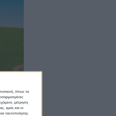
 συσκευή, όπως τα
προσαρμοσμένες
ιεχόμενο, μέτρηση
ς, εμείς και οι
και ταυτοποίησης