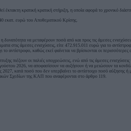
θεί έκτακτη κρατική κρατική στήριξη, η οποία αφορά το χρονικό διά
40 εκατ. ευρώ του Αποθεματικού Κρίσης.
η δυνατότητα να μεταφέρουν ποσά από και προς τις άμεσες ενισχύσεις
τα στις άμεσες ενισχύσεις, είτε 472.915.011 ευρώ για το αντίστροφ
 το αντίστροφο, καθώς εκεί φαίνεται να βρίσκονται οι περισσότερες
ης πιέζουν οι παλιές υποχρεώσεις, ενώ από τις άμεσες ενισχύσεις
ούστου 2026, να αποφασίσουν να αυξήσουν ή να μειώσουν τα κονδύλια
ς 2027, κατά ποσό που δεν υπερβαίνει το αντίστοιχο ποσό αύξησης ή
γικών Σχεδίων της ΚΑΠ που αναφέρονται στο άρθρο 119.