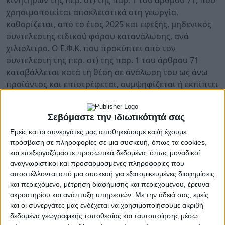
κινητήρων της περ. στ) της παρ. 1 του άρθρου 71, που
χρησιμοποιείται αποκλειστικά στη γεωργία,
καθορίζεται, από το έτος 2025 και εφεξής, μηδενικός
συντελεστής ειδικού φόρου κατανάλωσης, ανά
χιλιόλιτρο. Ο Ε.Φ.Κ. που προκύπτει από τον
συντελεστή της περ. στ) της παρ. 1 του άρθρου 71
καταβάλλεται κατά τη θέση σε ανάλωση του ως άνω
προϊόντος και επιστρέφεται, συμψηφίζεται ή εκπίπτει
κατά περίπτωση ως εξής:
α) Για καταναλώσεις μέχρι την 31η Οκτωβρίου 2026 ο
Σεβόμαστε την ιδιωτικότητά σας
Ε.Φ.Κ. επιστρέφεται σύμφωνα με την κοινή υπουργική
Εμείς και οι συνεργάτες μας αποθηκεύουμε και/ή έχουμε
απόφαση της περ. α) της παρ. 27 του άρθρου 196. Το
πρόσβαση σε πληροφορίες σε μια συσκευή, όπως τα cookies,
ποσό επιστροφής του ειδικού φόρου κατανάλωσης
και επεξεργαζόμαστε προσωπικά δεδομένα, όπως μοναδικοί
είναι ανεκχώρητο και ακατάσχετο στα χέρια του
αναγνωριστικοί και προσαρμοσμένες πληροφορίες που
αποστέλλονται από μια συσκευή για εξατομικευμένες διαφημίσεις
Δημοσίου ή τρίτων, κατά παρέκκλιση κάθε γενικής ή
και περιεχόμενο, μέτρηση διαφήμισης και περιεχομένου, έρευνα
ειδικής διάταξης, δεν υπόκειται σε οποιαδήποτε
ακροατηρίου και ανάπτυξη υπηρεσιών.
Με την άδειά σας, εμείς
κράτηση, τέλος ή εισφορά, δεν δεσμεύεται και δεν
και οι συνεργάτες μας ενδέχεται να χρησιμοποιήσουμε ακριβή
συμψηφίζεται με βεβαιωμένες, ληξιπρόθεσμες ή μη,
δεδομένα γεωγραφικής τοποθεσίας και ταυτοποίησης μέσω