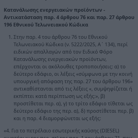
Κατανάλωσης ενεργειακών προϊόντων -
Αντικατάσταση παρ. 4 άρθρου 76 και παρ. 27 άρθρου
196 Εθνικού Τελωνειακού Κώδικα
Στην παρ. 4 του άρθρου 76 του Εθνικού
Τελωνειακού Κώδικα (ν. 5222/2025, Α΄ 134), περί
ειδικών απαλλαγών από τον Ειδικό Φόρο
Κατανάλωσης ενεργειακών προϊόντων,
επέρχονται οι ακόλουθες τροποποιήσεις: α) το
δεύτερο εδάφιο, οι λέξεις «σύμφωνα με την κοινή
υπουργική απόφαση της παρ. 27 του άρθρου 196»
αντικαθίστανται από τις λέξεις «, συμψηφίζεται ή
εκπίπτει κατά περίπτωση ως εξής:», β)
προστίθεται περ. α), γ) το τρίτο εδάφιο τίθεται ως
δεύτερο εδάφιο της περ. α), δ) προστίθεται περ. β)
και η παρ. 4 διαμορφώνεται ως εξής:
«4. Για το πετρέλαιο εσωτερικής καύσης (DIESEL)