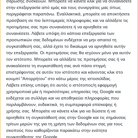
οφειλές προς τη φορολογική διοίκηση και το Δημόσιο
σάρωσης συσκευών. Μπορείτε να κάνετε κλικ για να συναινέσετε
εν γένει, τους δήμους, τις περιφέρειες και τα νομικά
στην επεξεργασία από εμάς και τους συνεργάτες μας όπως
τους πρόσωπα, τα ασφαλιστικά ταμεία ή τα πιστωτικά
περιγράφεται παραπάνω. Εναλλακτικά, μπορείτε να αποκτήσετε
πρόσβαση σε πιο λεπτομερείς πληροφορίες και να αλλάξετε τις
ιδρύματα και δεν υπολογίζεται στα εισοδηματικά
προτιμήσεις σας πριν συναινέσετε ή να αρνηθείτε να
όρια για την καταβολή οποιασδήποτε παροχής
συναινέσετε.
Λάβετε υπόψη ότι κάποια επεξεργασία των
κοινωνικού ή προνοιακού χαρακτήρα.
προσωπικών σας δεδομένων ενδέχεται να μην απαιτεί τη
συγκατάθεσή σας, αλλά έχετε το δικαίωμα να αρνηθείτε αυτήν
β) Για καταναλώσεις από την 1η Νοεμβρίου 2026 και
την επεξεργασία. Οι προτιμήσεις σας θα ισχύουν μόνο για αυτόν
εφεξής τίθεται σε λειτουργία ειδική ψηφιακή
τον ιστότοπο. Μπορείτε να αλλάξετε τις προτιμήσεις σας ή να
εφαρμογή της Α.Α.Δ.Ε., προκειμένου ο Ε.Φ.Κ. που
ανακαλέσετε τη συγκατάθεσή σας ανά πάσα στιγμή
προκύπτει από τον συντελεστή της περ. στ) της παρ. 1
επιστρέφοντας σε αυτόν τον ιστότοπο και κάνοντας κλικ στο
του άρθρου 71 και ο αναλογούν σε αυτόν Φόρος
κουμπί "Απορρήτου" στο κάτω μέρος της ιστοσελίδας.
Λάβετε επίσης υπόψη ότι αυτός ο ιστότοπος/η εφαρμογή
Προστιθέμενης Αξίας (Φ.Π.Α.) να μην περιλαμβάνονται
χρησιμοποιεί μία ή περισσότερες υπηρεσίες της Google και
στο συνολικό καταβλητέο ποσό του τιμολογίου
ενδέχεται να συλλέγει και να αποθηκεύει πληροφορίες που
πώλησης κατά την προμήθεια του καυσίμου από τα
περιλαμβάνουν, ενδεικτικά, τη συμπεριφορά επίσκεψης ή
δικαιούχα πρόσωπα. Ο Ε.Φ.Κ. επιστρέφεται στους
χρήσης σας. Μπορείτε να κάνετε κλικ για να δώσετε ή να
πρατηριούχους ή συμψηφίζεται, σύμφωνα με την
αρνηθείτε τη συγκατάθεσή σας στην Google και τις σημάνσεις
κοινή υπουργική απόφαση της περ. β) της παρ. 27 του
τρίτων μερών της για τη χρήση των δεδομένων σας για τους
άρθρου 196.».
σκοπούς που καθορίζονται παρακάτω στην ενότητα
συγκατάθεσης της Google.