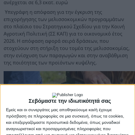
ανέρχεται σε 6,3 εκατ. ευρώ
Υπεγράφη η απόφαση για την έγκριση της
επιχορήγησης των μελισσοκομικών προγραμμάτων
στο πλαίσιο του Στρατηγικού Σχεδίου για την Κοινή
Αγροτική Πολιτική (ΣΣ ΚΑΠ) για το οικονομικό έτος
2026. Η απόφαση αφορά σειρά δράσεων, που
στοχεύουν στη στήριξη του τομέα της μελισσοκομίας,
στην ενίσχυση των παραγωγών και στην αναβάθμιση
της ποιότητας των προϊόντων κυψέλης.
Σεβόμαστε την ιδιωτικότητά σας
Εμείς και οι συνεργάτες μας αποθηκεύουμε και/ή έχουμε
πρόσβαση σε πληροφορίες σε μια συσκευή, όπως τα cookies,
και επεξεργαζόμαστε προσωπικά δεδομένα, όπως μοναδικοί
αναγνωριστικοί και προσαρμοσμένες πληροφορίες που