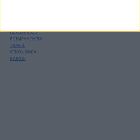
ΕΚΚΛΗΣΙΑ
ΕΡΓΑΣΙΑ - ΑΓΓΕΛΙΕΣ
ΠΑΙΔΕΙΑ
ΠΟΛΙΤΙΣΜΟΣ
ΠΕΡΙΒΑΛΛΟΝ
ΕΠΙΜΕΛΗΤΗΡΙΑ
TRAVEL
ΟΙΚΟΝΟΜΙΑ
ΚΑΙΡΟΣ