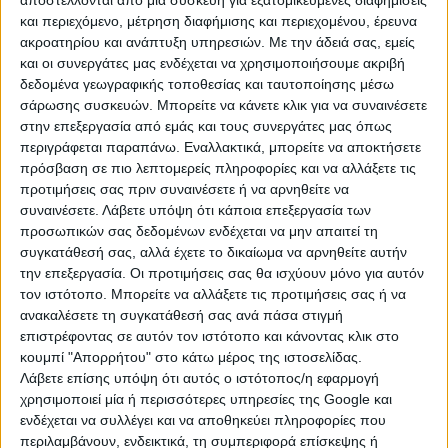
αποστέλλονται από μια συσκευή για εξατομικευμένες διαφημίσεις
και περιεχόμενο, μέτρηση διαφήμισης και περιεχομένου, έρευνα
ακροατηρίου και ανάπτυξη υπηρεσιών.
Με την άδειά σας, εμείς
και οι συνεργάτες μας ενδέχεται να χρησιμοποιήσουμε ακριβή
δεδομένα γεωγραφικής τοποθεσίας και ταυτοποίησης μέσω
σάρωσης συσκευών. Μπορείτε να κάνετε κλικ για να συναινέσετε
στην επεξεργασία από εμάς και τους συνεργάτες μας όπως
περιγράφεται παραπάνω. Εναλλακτικά, μπορείτε να αποκτήσετε
Στο πλαίσιο της επιχορήγησης εντάσσονται επτά
πρόσβαση σε πιο λεπτομερείς πληροφορίες και να αλλάξετε τις
βασικές παρεμβάσεις.
προτιμήσεις σας πριν συναινέσετε ή να αρνηθείτε να
συναινέσετε.
Λάβετε υπόψη ότι κάποια επεξεργασία των
Η πρώτη αφορά παροχή συμβουλών, εκπαίδευσης και
προσωπικών σας δεδομένων ενδέχεται να μην απαιτεί τη
τεχνικής βοήθειας προς μελισσοκόμους και
συγκατάθεσή σας, αλλά έχετε το δικαίωμα να αρνηθείτε αυτήν
οργανώσεις μελισσοκόμων (Π2-55.1), με στόχο την
την επεξεργασία. Οι προτιμήσεις σας θα ισχύουν μόνο για αυτόν
επαγγελματική ανάπτυξη των παραγωγών και την
τον ιστότοπο. Μπορείτε να αλλάξετε τις προτιμήσεις σας ή να
ενίσχυση της ανταγωνιστικότητας τους.
ανακαλέσετε τη συγκατάθεσή σας ανά πάσα στιγμή
επιστρέφοντας σε αυτόν τον ιστότοπο και κάνοντας κλικ στο
Η δεύτερη παρέμβαση εστιάζει στους εχθρούς και τις
κουμπί "Απορρήτου" στο κάτω μέρος της ιστοσελίδας.
ασθένειες των μελισσών (Π2-55.2), με τη δημιουργία
Λάβετε επίσης υπόψη ότι αυτός ο ιστότοπος/η εφαρμογή
προγράμματος στοχευμένης επιτήρησης και έγκαιρης
χρησιμοποιεί μία ή περισσότερες υπηρεσίες της Google και
ενδέχεται να συλλέγει και να αποθηκεύει πληροφορίες που
ανίχνευσης του μικρού σκαθαριού της κυψέλης
περιλαμβάνουν, ενδεικτικά, τη συμπεριφορά επίσκεψης ή