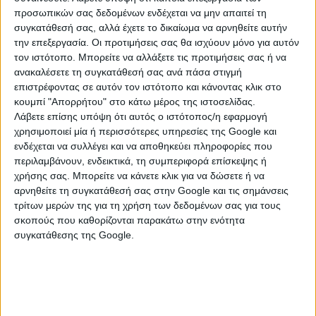
προσωπικών σας δεδομένων ενδέχεται να μην απαιτεί τη
συγκατάθεσή σας, αλλά έχετε το δικαίωμα να αρνηθείτε αυτήν
την επεξεργασία. Οι προτιμήσεις σας θα ισχύουν μόνο για αυτόν
τον ιστότοπο. Μπορείτε να αλλάξετε τις προτιμήσεις σας ή να
ανακαλέσετε τη συγκατάθεσή σας ανά πάσα στιγμή
επιστρέφοντας σε αυτόν τον ιστότοπο και κάνοντας κλικ στο
κουμπί "Απορρήτου" στο κάτω μέρος της ιστοσελίδας.
Λάβετε επίσης υπόψη ότι αυτός ο ιστότοπος/η εφαρμογή
χρησιμοποιεί μία ή περισσότερες υπηρεσίες της Google και
ενδέχεται να συλλέγει και να αποθηκεύει πληροφορίες που
περιλαμβάνουν, ενδεικτικά, τη συμπεριφορά επίσκεψης ή
χρήσης σας. Μπορείτε να κάνετε κλικ για να δώσετε ή να
αρνηθείτε τη συγκατάθεσή σας στην Google και τις σημάνσεις
τρίτων μερών της για τη χρήση των δεδομένων σας για τους
Κάθε ώρα αποκλεισμού του εθνικού δικτύου προκαλεί
σκοπούς που καθορίζονται παρακάτω στην ενότητα
τεράστιο κόστος σε εξαγωγές, μεταφορές, τουρισμό,
συγκατάθεσης της Google.
εφοδιασμό της αγοράς και μικρομεσαίες επιχειρήσεις
που δεν έχουν καμία δυνατότητα να απορροφήσουν
νέες απώλειες.
Δεν είναι κοινωνικά δίκαιο μια μικρή ομάδα να