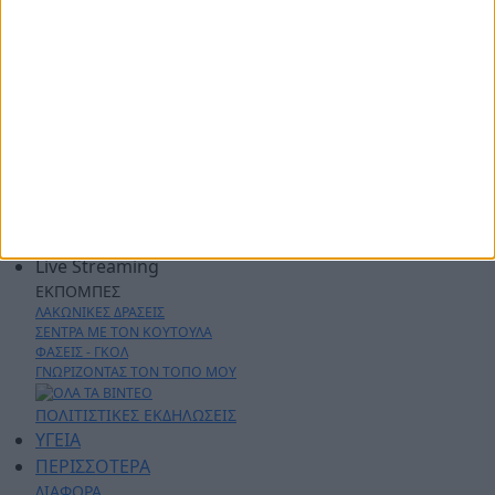
ΑΡΧΙΚΗ
ΑΘΛΗΤΙΚΑ
ΑΓΡΟΤΙΚΑ
ΔΗΜΟΙ
ΠΕΡΙΦΕΡΕΙΑ
ΠΟΛΙΤΙΚΗ
ΑΡΘΡΟΓΡΑΦΙΑ
ΑΣΤΥΝΟΜΙΚΑ
AYTO - MOTO
Live Streaming
ΕΚΠΟΜΠΕΣ
ΛΑΚΩΝΙΚΕΣ ΔΡΑΣΕΙΣ
ΣΕΝΤΡΑ ΜΕ ΤΟΝ ΚΟΥΤΟΥΛΑ
ΦΑΣΕΙΣ - ΓΚΟΛ
ΓΝΩΡΙΖΟΝΤΑΣ ΤΟΝ ΤΟΠΟ ΜΟΥ
ΠΟΛΙΤΙΣΤΙΚΕΣ ΕΚΔΗΛΩΣΕΙΣ
ΥΓΕΙΑ
ΠΕΡΙΣΣΟΤΕΡΑ
ΔΙΑΦΟΡΑ