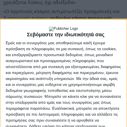
χρειάζεται λύσεις, όχι αδιέξοδα»
«Ο αγροτικός κόσμος αντιμετωπίζει πραγματικές και
διαχρονικές πιέσεις:
αυξημένο κόστος παραγωγής,
ενεργειακές επιβαρύνσεις, αβεβαιότητα εισοδήματος.
Τα αιτήματα για στήριξη είναι θεμιτά και πρέπει να
Σεβόμαστε την ιδιωτικότητά σας
συζητούνται σοβαρά», αναφέρει σε δήλωσή του ο
Εμείς και οι συνεργάτες μας αποθηκεύουμε και/ή έχουμε
πρόεδρος του Εμπορικού και Βιομηχανικού
πρόσβαση σε πληροφορίες σε μια συσκευή, όπως τα cookies,
Επιμελητηρίου Αθηνών Γιάννης Μπρατάκος.
και επεξεργαζόμαστε προσωπικά δεδομένα, όπως μοναδικοί
αναγνωριστικοί και προσαρμοσμένες πληροφορίες που
Και προσθέτει: «Όμως η απόφαση για 48ωρο
αποστέλλονται από μια συσκευή για εξατομικευμένες διαφημίσεις
αποκλεισμό του εθνικού οδικού δικτύου και κρίσιμων
και περιεχόμενο, μέτρηση διαφήμισης και περιεχομένου, έρευνα
υποδομών, όπως λιμάνια, τελωνεία και κόμβοι
ακροατηρίου και ανάπτυξη υπηρεσιών.
Με την άδειά σας, εμείς
εφοδιαστικής αλυσίδας, δεν αποτελεί μορφή
και οι συνεργάτες μας ενδέχεται να χρησιμοποιήσουμε ακριβή
διαλόγου. Αποτελεί ευθεία απειλή για την οικονομία,
δεδομένα γεωγραφικής τοποθεσίας και ταυτοποίησης μέσω
σάρωσης συσκευών. Μπορείτε να κάνετε κλικ για να συναινέσετε
τις επιχειρήσεις, τους εργαζόμενους και την
στην επεξεργασία από εμάς και τους συνεργάτες μας όπως
κοινωνική συνοχή.
περιγράφεται παραπάνω. Εναλλακτικά, μπορείτε να αποκτήσετε
πρόσβαση σε πιο λεπτομερείς πληροφορίες και να αλλάξετε τις
προτιμήσεις σας πριν συναινέσετε ή να αρνηθείτε να
συναινέσετε.
Λάβετε υπόψη ότι κάποια επεξεργασία των