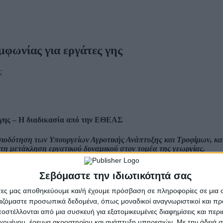
φωνίας για εργάτες γης
 γης – Η διαδικασία από την ΕΘΕΑΣ
ιοδότηση των Υπουργείων Αγροτικής Ανάπτυξης και Τροφίμων, κα
τη μετάκληση εργατικού δυναμικού στον τομέα της γεωργίας.
ό την Αίγυπτο
, για
την κάλυψη των αναγκών της ελληνικής αγρο
Σεβόμαστε την ιδιωτικότητά σας
άτες μας αποθηκεύουμε και/ή έχουμε πρόσβαση σε πληροφορίες σε μια
χανισμό,
σε συνεργασία με τα αρμόδια Ελληνικά και Αιγυπτιακά Υπουρ
 των κατάλληλων υποψηφίων
,
την ταχεία εξυπηρέτηση των εργοδο
ργαζόμαστε προσωπικά δεδομένα, όπως μοναδικοί αναγνωριστικοί και 
υπτιακές αρχές, εκτιμούμε ότι θα δώσει τη δυνατότητα της άμεσης επ
στέλλονται από μια συσκευή για εξατομικευμένες διαφημίσεις και περ
εχομένου, έρευνα ακροατηρίου και ανάπτυξη υπηρεσιών.
Με την άδειά σα