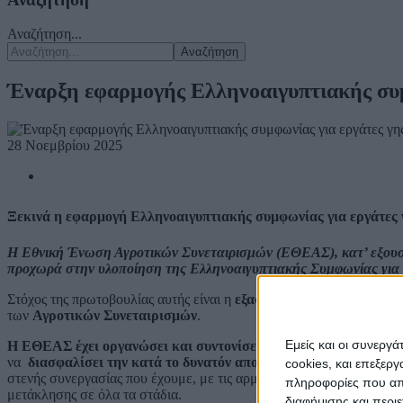
Αναζήτηση...
Αναζήτηση
Έναρξη εφαρμογής Ελληνοαιγυπτιακής συμ
28 Νοεμβρίου 2025
Ξεκινά η εφαρμογή Ελληνοαιγυπτιακής συμφωνίας για εργάτες
Η Εθνική Ένωση Αγροτικών Συνεταιρισμών (ΕΘΕΑΣ), κατ’ εξουσ
προχωρά στην υλοποίηση της Ελληνοαιγυπτιακής Συμφωνίας για 
Στόχος της πρωτοβουλίας αυτής είναι η
εξασφάλιση
εργατών γης
απ
των
Αγροτικών Συνεταιρισμών
.
Εμείς και οι συνεργ
Η ΕΘΕΑΣ έχει οργανώσει και συντονίσει ένα ολοκληρωμένο μη
να
διασφαλίσει την κατά το δυνατόν αποτελεσματική επιλογή
cookies, και επεξε
στενής συνεργασίας που έχουμε, με τις αρμόδιες Ελληνικές και Αιγ
πληροφορίες που απο
μετάκλησης σε όλα τα στάδια.
διαφήμισης και περι