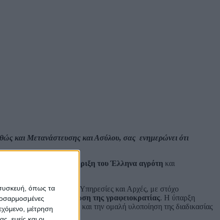
θώς και Μετανάστευσης και Ασύλου, σας ενημερώνει ότι
τικής παραγωγής
, τη
στήριξη του Έλληνα αγρότη
και
 συσκευή, όπως τα
γεία και τις αντίστοιχες Υπηρεσίες και Αρχές, με στόχο
τών
και τη σημαντική
μείωση της γραφειοκρατίας
. Η ύπαρξη
προσαρμοσμένες
ίλυσης τυχόν προβλημάτων και την ομαλή υλοποίηση της διαδικασίας
ιεχόμενο, μέτρηση
ς, εμείς και οι