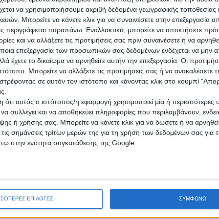
χεται να χρησιμοποιήσουμε ακριβή δεδομένα γεωγραφικής τοποθεσίας 
ών. Μπορείτε να κάνετε κλικ για να συναινέσετε στην επεξεργασία απ
ικό εργαλείο για την ελληνική αγροτική οικονομία,
διότι δημιουρ
ς περιγράφεται παραπάνω. Εναλλακτικά, μπορείτε να αποκτήσετε πρό
ε πολύ μικρή απόσταση σε σχέση με άλλες χώρες και που το απαιτούμε
ίες και να αλλάξετε τις προτιμήσεις σας πριν συναινέσετε ή να αρνηθεί
ποια επεξεργασία των προσωπικών σας δεδομένων ενδέχεται να μην απ
λά έχετε το δικαίωμα να αρνηθείτε αυτήν την επεξεργασία. Οι προτιμήσ
ώ (39,30 ευρώ το ελάχιστο Ελληνικό), ο πληθυσμός της Αιγύπτου υπερ
ιστότοπο. Μπορείτε να αλλάξετε τις προτιμήσεις σας ή να ανακαλέσετε
μό ζητήματα ασφάλειας των προς μετάκληση εργατών.
στρέφοντας σε αυτόν τον ιστότοπο και κάνοντας κλικ στο κουμπί "Απ
τη γρήγορη κάλυψη των πιεστικών αναγκών της αγροτικής παραγωγής,
ς.
ότες μας.
 ότι αυτός ο ιστότοπος/η εφαρμογή χρησιμοποιεί μία ή περισσότερες 
ι να συλλέγει και να αποθηκεύει πληροφορίες που περιλαμβάνουν, ενδεικ
0 εργατών γης
, με άμεση δυνατότητα αύξησης ανάλογα με τις ανάγκε
ης ή χρήσης σας. Μπορείτε να κάνετε κλικ για να δώσετε ή να αρνηθε
γατών, σε συνεργασία με τις υπηρεσίες του Υπουργείου Εργασίας της
 τις σημάνσεις τρίτων μερών της για τη χρήση των δεδομένων σας για
 και κάθε ενδιαφερόμενος, μπορούν να απευθύνονται εγγράφως με
άτω στην ενότητα συγκατάθεσης της Google.
αι ενημέρωση σχετικά με τη συμμετοχή στη διαδικασία.
υψη των αναγκών των Ελλήνων αγροτών σε εργατικό δυναμικό, συνεργ
ίο στην υπηρεσία της Αγροτικής μας παραγωγής.
ΣΣΟΤΕΡΕΣ ΕΠΙΛΟΓΕΣ
ΣΥΜΦΩΝΩ