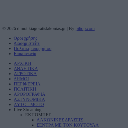
© 2026 dimotikiagoratislakonias.gr | By
piliop.com
Όροι χρήσης
Διαφημιστείτε
Πολιτική απορρήτου
Επικοινωνία
ΑΡΧΙΚΗ
ΑΘΛΗΤΙΚΑ
ΑΓΡΟΤΙΚΑ
ΔΗΜΟΙ
ΠΕΡΙΦΕΡΕΙΑ
ΠΟΛΙΤΙΚΗ
ΑΡΘΡΟΓΡΑΦΙΑ
ΑΣΤΥΝΟΜΙΚΑ
AYTO - MOTO
Live Streaming
ΕΚΠΟΜΠΕΣ
ΛΑΚΩΝΙΚΕΣ ΔΡΑΣΕΙΣ
ΣΕΝΤΡΑ ΜΕ ΤΟΝ ΚΟΥΤΟΥΛΑ