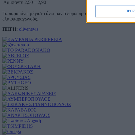
Λαμπάντε
2,50 – 2,90
ΠΕΡΙ
Τα παραπάνω μέγιστα άνω των 5 ευρώ προϋποθέτουν κορυφαία ποιοτ
ελαιοπαραγωγούς.
ΠΗΓΗ:
olivenews