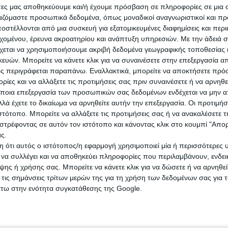
ν ρυθμιστή της φετινής χρονιάς πουλώντας ήδη σε πολύ χαμηλές τιμές
άτες μας αποθηκεύουμε και/ή έχουμε πρόσβαση σε πληροφορίες σε μια
οτοσυνδικαλιστικών οργανώσεων για πρακτικές αθέμιτου ανταγωνισμο
ργαζόμαστε προσωπικά δεδομένα, όπως μοναδικοί αναγνωριστικοί και 
σμα της σαφώς μεγαλύτερης φετινής της ποσότητας (περί τους 335 χιλ
στέλλονται από μια συσκευή για εξατομικευμένες διαφημίσεις και περ
φέτος.
εχομένου, έρευνα ακροατηρίου και ανάπτυξη υπηρεσιών.
Με την άδειά σα
χεται να χρησιμοποιήσουμε ακριβή δεδομένα γεωγραφικής τοποθεσίας 
αγορά. Τα «καλά έξτρα» λείπουν και είναι ακριβά, ενώ τα «συνήθη έξτ
ών. Μπορείτε να κάνετε κλικ για να συναινέσετε στην επεξεργασία απ
ς περιγράφεται παραπάνω. Εναλλακτικά, μπορείτε να αποκτήσετε πρό
ίες και να αλλάξετε τις προτιμήσεις σας πριν συναινέσετε ή να αρνηθεί
ποια επεξεργασία των προσωπικών σας δεδομένων ενδέχεται να μην απ
ας με έντονες διαμαρτυρίες. Πράγματι φέτος εξελίσσεται σε μια κακ
λά έχετε το δικαίωμα να αρνηθείτε αυτήν την επεξεργασία. Οι προτιμήσ
ιστότοπο. Μπορείτε να αλλάξετε τις προτιμήσεις σας ή να ανακαλέσετε
νους
. Ποιοτικά υπάρχουν σοβαρά ζητήματα. Το κόστος έχει ανέβει, τα 
στρέφοντας σε αυτόν τον ιστότοπο και κάνοντας κλικ στο κουμπί "Απ
ς.
αυτών των συσσωρευμένων προβλημάτων. Και όπου γίνονται προσπάθε
 ότι αυτός ο ιστότοπος/η εφαρμογή χρησιμοποιεί μία ή περισσότερες 
λοποίηση των όποιων ωραίων και σωστών ιδεών και προτάσεων.
ι να συλλέγει και να αποθηκεύει πληροφορίες που περιλαμβάνουν, ενδεικ
ης ή χρήσης σας. Μπορείτε να κάνετε κλικ για να δώσετε ή να αρνηθε
rk:
 τις σημάνσεις τρίτων μερών της για τη χρήση των δεδομένων σας για
άτω στην ενότητα συγκατάθεσης της Google.