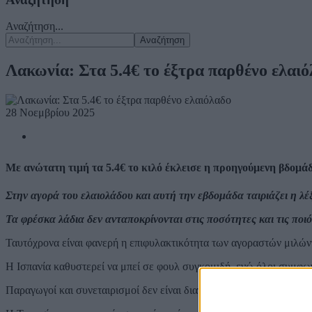
Αναζήτηση...
Αναζήτηση
Λακωνία: Στα 5.4€ το έξτρα παρθένο ελαι
28 Νοεμβρίου 2025
Με ανώτατη τιμή τα 5.4€ το κιλό έκλεισε η προηγούμενη βδομάδ
Στην αγορά του ελαιολάδου και αυτή την εβδομάδα ταιριάζει η λ
Τα φρέσκα λάδια δεν ανταποκρίνονται στις ποσότητες και τις ποιό
Ταυτόχρονα είναι φανερή η επιφυλακτικότητα των αγοραστών μιλώντα
Η Ισπανία καθυστερεί να μπεί σε φουλ συγκομιδή, ενώ όλοι συμφωνο
Παραγωγοί και συνεταιρισμοί δεν είναι διατεθειμένοι να υποχωρήσ