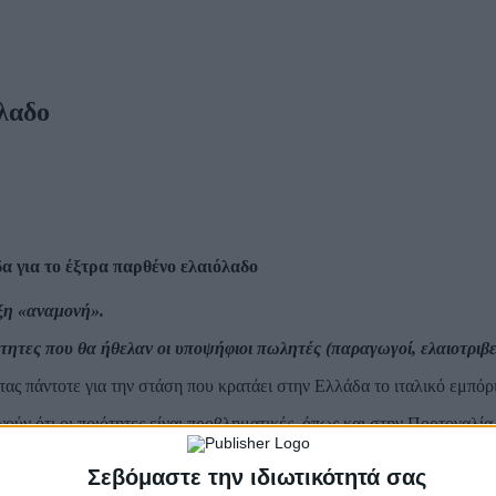
όλαδο
α για το έξτρα παρθένο ελαιόλαδο
έξη «αναμονή».
τητες που θα ήθελαν οι υποψήφιοι πωλητές (παραγωγοί, ελαιοτριβεί
ς πάντοτε για την στάση που κρατάει στην Ελλάδα το ιταλικό εμπόρι
ύν ότι οι ποιότητες είναι προβληματικές, όπως και στην Πορτογαλία
ουν κάτω από τα σημερινά επίπεδα τιμών.
Σεβόμαστε την ιδιωτικότητά σας