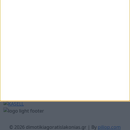
© 2026 dimotikiagoratislakonias.gr | By
piliop.com