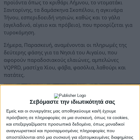
προϊόντα όπως το κριθάρι Λήμνου, το ντοματάκι
Σαντορίνης, τα δαμάσκηνα Σκοπέλου, η αγκινάρα
Τήνου, εσπεριδοειδή νησιών, καθώς και το γάλα
(αγελαδινό, αίγειο και πρόβειο), που προορίζεται για
τυροκόμηση.
Σήμερα, Παρασκευή, αναμένονται οι πληρωμές της
δεύτερης φάσης για τα Νησιά του Αιγαίου, που
αφορούν παραδοσιακούς ελαιώνες, αμπελώνες
VQPRD, μαστίχα Χίου, φάβα, φασόλια, λαθούρι και
πατάτες.
Σεβόμαστε την ιδιωτικότητά σας
Εμείς και οι συνεργάτες μας αποθηκεύουμε και/ή έχουμε
πρόσβαση σε πληροφορίες σε μια συσκευή, όπως τα cookies,
και επεξεργαζόμαστε προσωπικά δεδομένα, όπως μοναδικοί
αναγνωριστικοί και προσαρμοσμένες πληροφορίες που
αποστέλλονται από μια συσκευή για εξατομικευμένες διαφημίσεις