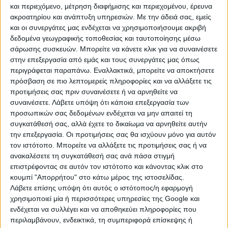
και περιεχόμενο, μέτρηση διαφήμισης και περιεχομένου, έρευνα
ακροατηρίου και ανάπτυξη υπηρεσιών.
Με την άδειά σας, εμείς
και οι συνεργάτες μας ενδέχεται να χρησιμοποιήσουμε ακριβή
δεδομένα γεωγραφικής τοποθεσίας και ταυτοποίησης μέσω
σάρωσης συσκευών. Μπορείτε να κάνετε κλικ για να συναινέσετε
στην επεξεργασία από εμάς και τους συνεργάτες μας όπως
περιγράφεται παραπάνω. Εναλλακτικά, μπορείτε να αποκτήσετε
πρόσβαση σε πιο λεπτομερείς πληροφορίες και να αλλάξετε τις
προτιμήσεις σας πριν συναινέσετε ή να αρνηθείτε να
Βέβαια, η μεγάλη αγωνία των παραγωγών αφορά τα
συναινέσετε.
Λάβετε υπόψη ότι κάποια επεξεργασία των
προγράμματα Βιολογικής Γεωργίας και Κτηνοτροφίας.
προσωπικών σας δεδομένων ενδέχεται να μην απαιτεί τη
Σύμφωνα με πληροφορίες της «ΥΧ», έως τις 10 Ιουλίου
συγκατάθεσή σας, αλλά έχετε το δικαίωμα να αρνηθείτε αυτήν
αναμένεται να ολοκληρωθούν οι τελικοί έλεγχοι για
την επεξεργασία. Οι προτιμήσεις σας θα ισχύουν μόνο για αυτόν
τα παλαιά Βιολογικά (προκήρυξη 2022), καθώς και για
τον ιστότοπο. Μπορείτε να αλλάξετε τις προτιμήσεις σας ή να
τα νέα Βιολογικά (μόνο τη φυτική παραγωγή) της
ανακαλέσετε τη συγκατάθεσή σας ανά πάσα στιγμή
προκήρυξης του 2025. Οι πληρωμές εκτιμάται ότι θα
επιστρέφοντας σε αυτόν τον ιστότοπο και κάνοντας κλικ στο
κουμπί "Απορρήτου" στο κάτω μέρος της ιστοσελίδας.
πραγματοποιηθούν έως την Παρασκευή 11 Ιουλίου.
Λάβετε επίσης υπόψη ότι αυτός ο ιστότοπος/η εφαρμογή
Ωστόσο, η κατάσταση είναι πιο περίπλοκη για τη
χρησιμοποιεί μία ή περισσότερες υπηρεσίες της Google και
Βιολογική Κτηνοτροφία και Μελισσοκομία του 2025,
ενδέχεται να συλλέγει και να αποθηκεύει πληροφορίες που
καθώς, σύμφωνα με πηγές του ΟΠΕΚΕΠΕ, οι πληρωμές
περιλαμβάνουν, ενδεικτικά, τη συμπεριφορά επίσκεψης ή
μετατίθενται για το φθινόπωρο, πιθανότατα μέχρι τον