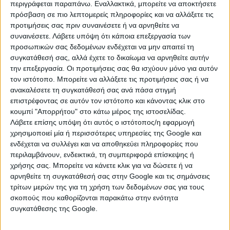
περιγράφεται παραπάνω. Εναλλακτικά, μπορείτε να αποκτήσετε
επαγγελματίες και οργανισμούς του αγροδιατροφικού
πρόσβαση σε πιο λεπτομερείς πληροφορίες και να αλλάξετε τις
τομέα να υλοποιήσουν τις ιδέες τους και να κάνουν το
προτιμήσεις σας πριν συναινέσετε ή να αρνηθείτε να
πρώτο βήμα προς την ευρωπαϊκή χρηματοδότηση»,
συναινέσετε.
Λάβετε υπόψη ότι κάποια επεξεργασία των
επισημαίνει ο Γρηγόρης Χατζηκώστας, Partner στη
προσωπικών σας δεδομένων ενδέχεται να μην απαιτεί τη
reframe.food.
συγκατάθεσή σας, αλλά έχετε το δικαίωμα να αρνηθείτε αυτήν
την επεξεργασία. Οι προτιμήσεις σας θα ισχύουν μόνο για αυτόν
Ο Δημήτρης Φωτακίδης, Partner στη reframe.food,
τον ιστότοπο. Μπορείτε να αλλάξετε τις προτιμήσεις σας ή να
υπογραμμίζει ότι «δημιουργήσαμε το
opencalls
.
fund
με
ανακαλέσετε τη συγκατάθεσή σας ανά πάσα στιγμή
σκοπό να καταστήσουμε την οικονομική ενίσχυση
επιστρέφοντας σε αυτόν τον ιστότοπο και κάνοντας κλικ στο
κουμπί "Απορρήτου" στο κάτω μέρος της ιστοσελίδας.
επαγγελματιών σε τομείς όπως η έξυπνη γεωργία, η
Λάβετε επίσης υπόψη ότι αυτός ο ιστότοπος/η εφαρμογή
βιοποικιλότητα και η βιώσιμη διαχείριση φυσικών
χρησιμοποιεί μία ή περισσότερες υπηρεσίες της Google και
πόρων περισσότερο προσβάσιμη. Μέσω
ενδέχεται να συλλέγει και να αποθηκεύει πληροφορίες που
του
opencalls
.
fund
, οι ενδιαφερόμενοι μπορούν να
περιλαμβάνουν, ενδεικτικά, τη συμπεριφορά επίσκεψης ή
εντοπίσουν κατάλληλες προσκλήσεις
χρήσης σας. Μπορείτε να κάνετε κλικ για να δώσετε ή να
χρηματοδότησης και, ακολουθώντας σαφείς οδηγίες
αρνηθείτε τη συγκατάθεσή σας στην Google και τις σημάνσεις
και απλές διαδικασίες, να υποβάλουν τις αιτήσεις
τρίτων μερών της για τη χρήση των δεδομένων σας για τους
σκοπούς που καθορίζονται παρακάτω στην ενότητα
τους με εύκολο και αποδοτικό τρόπο».
συγκατάθεσης της Google.
Αξιολογητές: Σημαντικός κρίκος στην αλυσίδα