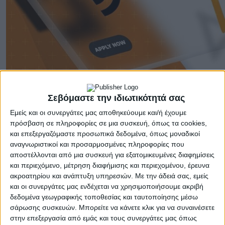
Σεβόμαστε την ιδιωτικότητά σας
Εμείς και οι συνεργάτες μας αποθηκεύουμε και/ή έχουμε
«Πρόκειται για μια εξαιρετική ευκαιρία για εταιρείες
πρόσβαση σε πληροφορίες σε μια συσκευή, όπως τα cookies,
που βρίσκονται ακόμη στην αρχή του ταξιδιού τους
και επεξεργαζόμαστε προσωπικά δεδομένα, όπως μοναδικοί
αναγνωριστικοί και προσαρμοσμένες πληροφορίες που
προς την αξιοποίηση των ευρωπαϊκών
αποστέλλονται από μια συσκευή για εξατομικευμένες διαφημίσεις
χρηματοδοτήσεων. Οι προσκλήσεις χρηματοδότησης
και περιεχόμενο, μέτρηση διαφήμισης και περιεχομένου, έρευνα
που φιλοξενούνται στο
opencalls
.
fund
είναι ιδανικές
ακροατηρίου και ανάπτυξη υπηρεσιών.
Με την άδειά σας, εμείς
για την πρώτη τους συμμετοχή, καθώς διακρίνονται
και οι συνεργάτες μας ενδέχεται να χρησιμοποιήσουμε ακριβή
από σαφή κριτήρια επιλογής, φιλικό προς τον χρήστη
δεδομένα γεωγραφικής τοποθεσίας και ταυτοποίησης μέσω
περιβάλλον και εύκολη διαδικασία υποβολής
σάρωσης συσκευών. Μπορείτε να κάνετε κλικ για να συναινέσετε
αιτήσεων. Στόχος μας είναι να υποστηρίξουμε
στην επεξεργασία από εμάς και τους συνεργάτες μας όπως