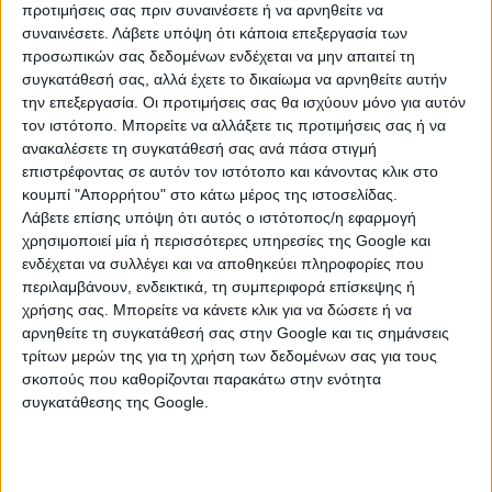
προτιμήσεις σας πριν συναινέσετε ή να αρνηθείτε να
Κτηνοτροφία (χωρίς επιδοτήσεις) του μηνός
συναινέσετε.
Λάβετε υπόψη ότι κάποια επεξεργασία των
Ιανουαρίου 2022, σε σύγκριση με τον αντίστοιχο
προσωπικών σας δεδομένων ενδέχεται να μην απαιτεί τη
δείκτη του Ιανουαρίου 2021, παρουσίασε αύξηση
συγκατάθεσή σας, αλλά έχετε το δικαίωμα να αρνηθείτε αυτήν
18,3%. Ο αντίστοιχος δείκτης του Ιανουαρίου 2021, σε
την επεξεργασία. Οι προτιμήσεις σας θα ισχύουν μόνο για αυτόν
σύγκριση με τον Ιανουάριο 2020, είχε παρουσιάσει
τον ιστότοπο. Μπορείτε να αλλάξετε τις προτιμήσεις σας ή να
ανακαλέσετε τη συγκατάθεσή σας ανά πάσα στιγμή
μείωση 2,3%.
επιστρέφοντας σε αυτόν τον ιστότοπο και κάνοντας κλικ στο
κουμπί "Απορρήτου" στο κάτω μέρος της ιστοσελίδας.
Η αύξηση του Γενικού Δείκτη Τιμών Εκροών κατά
Λάβετε επίσης υπόψη ότι αυτός ο ιστότοπος/η εφαρμογή
18,3%, τον μήνα Ιανουάριο 2022, σε σύγκριση με τον
χρησιμοποιεί μία ή περισσότερες υπηρεσίες της Google και
αντίστοιχο δείκτη του Ιανουαρίου 2021, οφείλεται
ενδέχεται να συλλέγει και να αποθηκεύει πληροφορίες που
στην αύξηση κατά 25,3% του δείκτη τιμών της φυτικής
περιλαμβάνουν, ενδεικτικά, τη συμπεριφορά επίσκεψης ή
παραγωγής και κυρίως στη μεταβολή της ομάδας
χρήσης σας. Μπορείτε να κάνετε κλικ για να δώσετε ή να
φρούτα.
αρνηθείτε τη συγκατάθεσή σας στην Google και τις σημάνσεις
τρίτων μερών της για τη χρήση των δεδομένων σας για τους
Ο Γενικός Δείκτης Τιμών Εκροών κατά τον μήνα
σκοπούς που καθορίζονται παρακάτω στην ενότητα
Ιανουάριο 2022, σε σύγκριση με τον δείκτη του
συγκατάθεσης της Google.
Δεκεμβρίου 2021, παρουσίασε μείωση 1,7%.
Ο μέσος σταθμικός Δείκτης Εκροών του δωδεκαμήνου