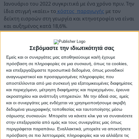
Ιανουάριο του 2022 συγκριτικά με ένα χρόνο πριν. Την
ίδια στιγμή «καίει» το
κόστος παραγωγής
με τον
δείκτη εισροών στη γεωργία και κτηνοτροφία να είναι
και αυξημένος κατά 18,6%.
Συγκεκριμένα, σύμφωνα με τα προσωρινά στοιχεία
της
ΕΛΣΤΑΤ
, η αύξηση του δείκτη τιμών εκροών
Σεβόμαστε την ιδιωτικότητά σας
οφείλεται στην αύξηση κατά 25,3% του δείκτη τιμών
Εμείς και οι συνεργάτες μας αποθηκεύουμε και/ή έχουμε
της φυτικής παραγωγής και κυρίως στη μεταβολή της
πρόσβαση σε πληροφορίες σε μια συσκευή, όπως τα cookies,
ομάδας
φρούτα
, ενώ υψηλό παραμένει και το κόστος
και επεξεργαζόμαστε προσωπικά δεδομένα, όπως μοναδικοί
παραγωγής, το οποίο οφείλεται στην αύξηση κατά
αναγνωριστικοί και προσαρμοσμένες πληροφορίες που
21,6% του δείκτη τιμών των αναλώσιμων μέσων και
αποστέλλονται από μια συσκευή για εξατομικευμένες διαφημίσεις
και περιεχόμενο, μέτρηση διαφήμισης και περιεχομένου, έρευνα
κυρίως στην ενέργεια και τα λιπαντικά.
ακροατηρίου και ανάπτυξη υπηρεσιών.
Με την άδειά σας, εμείς
Συγκεκριμένα, η εξέλιξη των Δεικτών Τιμών Εισροών
και οι συνεργάτες μας ενδέχεται να χρησιμοποιήσουμε ακριβή
δεδομένα γεωγραφικής τοποθεσίας και ταυτοποίησης μέσω
και Εκροών με έτος βάσης 2015=100,0 για τον μήνα
σάρωσης συσκευών. Μπορείτε να κάνετε κλικ για να συναινέσετε
Ιανουάριο 2022, σύμφωνα με προσωρινά στοιχεία,
στην επεξεργασία από εμάς και τους συνεργάτες μας όπως
έχει ως εξής:
περιγράφεται παραπάνω. Εναλλακτικά, μπορείτε να αποκτήσετε
πρόσβαση σε πιο λεπτομερείς πληροφορίες και να αλλάξετε τις
Ο Γενικός Δείκτης Τιμών Εκροών στη Γεωργία –