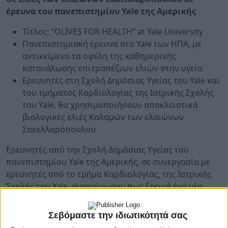
έρευνα του πανεπιστημίου
Yale
της Αμερικής
Τίτλος: “OLIVES FOR HEALTH” at Yale University
Πανεπιστημιακή έρευνα στο Yale των ΗΠΑ, με
αντικείμενο τα οφέλη της καθημερινής
κατανάλωσης επιτραπέζιων ελιών στην υγεία
Ερευνητές στη Σχολή Δημόσιας Υγείας του Yale και
του τμήματος Καρδιολογίας της Ιατρικής Σχολής
του Yale, θα χρησιμοποιήσουν αποκλειστικά
βιολογικές ελιές Καλαμών των ελαιώνων
Σακελλαρόπουλου
Ερευνητές από την Σχολή Δημόσιας Υγείας του
πανεπιστημίου Yale της Αμερικής, σε συνεργασία με
ερευνητές από το τμήμα Καρδιολογίας, της Ιατρικής
Σχολής του Yale, ανακοίνωσαν πως ξεκινά ένα νέο
ερευνητικό έργο με θέμα τα οφέλη για την ανθρώπινη
υγεία που σχετίζονται με την καθημερινή κατανάλωση
Σεβόμαστε την ιδιωτικότητά σας
επιτραπέζιων ελιών.