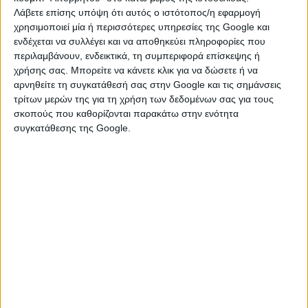
Λάβετε επίσης υπόψη ότι αυτός ο ιστότοπος/η εφαρμογή
Υγείας του πανεπιστημίου Yale, τον Δρ. Βασίλη
χρησιμοποιεί μία ή περισσότερες υπηρεσίες της Google και
Βασιλείου, Διευθυντή του Τμήματος Περιβαλλοντικών
ενδέχεται να συλλέγει και να αποθηκεύει πληροφορίες που
Επιστημών Υγείας και τον Δρ. Τάσσο Κ. Κυριακίδη,
περιλαμβάνουν, ενδεικτικά, τη συμπεριφορά επίσκεψης ή
ερευνητή Επιδημιολογίας, Βιοστατιστικής και
χρήσης σας. Μπορείτε να κάνετε κλικ για να δώσετε ή να
Κλινικών Μελετών.
αρνηθείτε τη συγκατάθεσή σας στην Google και τις σημάνσεις
τρίτων μερών της για τη χρήση των δεδομένων σας για τους
Ο τίτλος της έρευνας είναι “OLIVES FOR HEALTH”
σκοπούς που καθορίζονται παρακάτω στην ενότητα
(ΕΛΙΕΣ ΓΙΑ ΥΓΕΙΑ) και σκοπός της είναι να εκτιμήσει τα
συγκατάθεσης της Google.
οφέλη στην ανθρώπινη υγεία, από την καθημερινή
κατανάλωση επιτραπέζιων ελιών.
Για την συγκεκριμένη έρευνα του πανεπιστημίου Yale,
επιλέχθηκαν αποκλειστικά οι βιολογικές επιτραπέζιες
ελιές Καλαμών με υψηλή περιεκτικότητα φαινολών,
των Βιολογικών Ελαιώνων Σακελλαρόπουλου,
(
www.bioarmonia.gr
) από την Ελλάδα και τη Σπάρτη
Λακωνίας.
Πρόκειται για ελιές βιολογικής καλλιέργειας, χωρίς