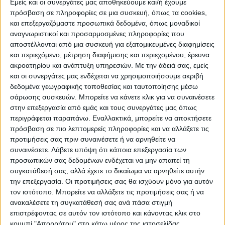
Εμείς και οι συνεργάτες μας αποθηκεύουμε και/ή έχουμε
πρόσβαση σε πληροφορίες σε μια συσκευή, όπως τα cookies,
Το συγκεκριμένο ερευνητικό έργο διενεργείται στο
και επεξεργαζόμαστε προσωπικά δεδομένα, όπως μοναδικοί
πλαίσιο των δραστηριοτήτων που σχετίζονται με την
αναγνωριστικοί και προσαρμοσμένες πληροφορίες που
ίδρυση του Ινστιτούτου Επιστημών Ελιάς και Υγείας
αποστέλλονται από μια συσκευή για εξατομικευμένες διαφημίσεις
του Yale (Yale Olive Sciences and Health Institute -
και περιεχόμενο, μέτρηση διαφήμισης και περιεχομένου, έρευνα
YOSHI).
ακροατηρίου και ανάπτυξη υπηρεσιών.
Με την άδειά σας, εμείς
και οι συνεργάτες μας ενδέχεται να χρησιμοποιήσουμε ακριβή
Η αποστολή του Ινστιτούτου Επιστημών Ελιάς και
δεδομένα γεωγραφικής τοποθεσίας και ταυτοποίησης μέσω
Υγείας του Yale είναι να διευκολύνει και να συντονίζει
σάρωσης συσκευών. Μπορείτε να κάνετε κλικ για να συναινέσετε
την αυστηρή και σωστή μελέτη, την έρευνα και τη
στην επεξεργασία από εμάς και τους συνεργάτες μας όπως
δημιουργική διεπιστημονική εκπαίδευση και τις
περιγράφεται παραπάνω. Εναλλακτικά, μπορείτε να αποκτήσετε
πρόσβαση σε πιο λεπτομερείς πληροφορίες και να αλλάξετε τις
δραστηριότητες που σχετίζονται με την ελιά και τα
προτιμήσεις σας πριν συναινέσετε ή να αρνηθείτε να
προϊόντα της. Η ιδέα και η αποστολή του Ινστιτούτου
συναινέσετε.
Λάβετε υπόψη ότι κάποια επεξεργασία των
έχει υποστηριχθεί ευρέως από πάνω από 70 διεθνείς
προσωπικών σας δεδομένων ενδέχεται να μην απαιτεί τη
και εθνικούς ακαδημαϊκούς, ερευνητικούς και
συγκατάθεσή σας, αλλά έχετε το δικαίωμα να αρνηθείτε αυτήν
ιδιωτικούς φορείς που δραστηριοποιούνται στον
την επεξεργασία. Οι προτιμήσεις σας θα ισχύουν μόνο για αυτόν
τομέα αυτό.
τον ιστότοπο. Μπορείτε να αλλάξετε τις προτιμήσεις σας ή να
ανακαλέσετε τη συγκατάθεσή σας ανά πάσα στιγμή
Το ερευνητικό έργο καθοδηγείται από δύο ιδιαίτερα
επιστρέφοντας σε αυτόν τον ιστότοπο και κάνοντας κλικ στο
αξιόλογους Έλληνες καθηγητές της Σχολής Δημόσιας
κουμπί "Απορρήτου" στο κάτω μέρος της ιστοσελίδας.