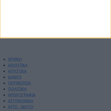
Όροι χρήσης
Διαφημιστείτε
Πολιτική απορρήτου
Επικοινωνία
ΑΡΧΙΚΗ
ΑΘΛΗΤΙΚΑ
ΑΓΡΟΤΙΚΑ
ΔΗΜΟΙ
ΠΕΡΙΦΕΡΕΙΑ
ΠΟΛΙΤΙΚΗ
ΑΡΘΡΟΓΡΑΦΙΑ
ΑΣΤΥΝΟΜΙΚΑ
AYTO - MOTO