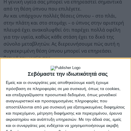
Η γενική υγεία σας μπορεί να επηρεαστεί σημαντικά
από τη θέση ύπνου που επιλέγετε.
Αν και υπάρχουν πολλές θέσεις ύπνου – στο πλάι,
στην πλάτη και στο στομάχι – ο ύπνος στην αριστερή
πλευρά έχει ανακαλυφθεί ότι παρέχει πολλά οφέλη
για την υγεία, καθώς κάθε στάση έχει το δικό της
σύνολο μεταβλητών. Ας διερευνήσουμε πώς αυτή η
συγκεκριμένη θέση ύπνου μπορεί να επηρεάσει
θετικά την υγεία σας.
Τα οφέλη του ύπνου στην αριστερή πλευρά:
Σεβόμαστε την ιδιωτικότητά σας
Προλαμβάνει τις νυχτερινές καούρες:
Εμείς και οι συνεργάτες μας αποθηκεύουμε και/ή έχουμε
πρόσβαση σε πληροφορίες σε μια συσκευή, όπως τα cookies,
Τα άτομα που αντιμετωπίζουν γαστροοισοφαγική
και επεξεργαζόμαστε προσωπικά δεδομένα, όπως μοναδικοί
παλινδρόμηση (ΓΟΠΝ) ή παλινδρόμηση οξέος μπορεί
αναγνωριστικοί και προσαρμοσμένες πληροφορίες που
να θεωρήσουν πλεονεκτικό να κοιμούνται στην
αποστέλλονται από μια συσκευή για εξατομικευμένες διαφημίσεις
αριστερή τους πλευρά. Αυτή η θέση βοηθά στη
και περιεχόμενο, μέτρηση διαφήμισης και περιεχομένου, έρευνα
ακροατηρίου και ανάπτυξη υπηρεσιών.
Με την άδειά σας, εμείς
διατήρηση του στομάχου κάτω από τον οισοφάγο,
και οι συνεργάτες μας ενδέχεται να χρησιμοποιήσουμε ακριβή
μειώνοντας τον κίνδυνο το οξύ να ρέει πίσω στον