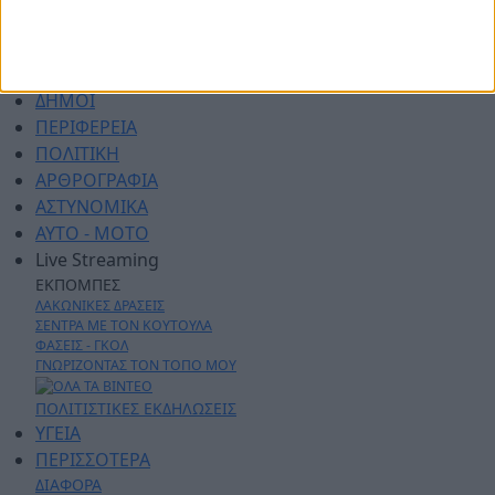
ΑΡΧΙΚΗ
ΑΘΛΗΤΙΚΑ
ΑΓΡΟΤΙΚΑ
ΔΗΜΟΙ
ΠΕΡΙΦΕΡΕΙΑ
ΠΟΛΙΤΙΚΗ
ΑΡΘΡΟΓΡΑΦΙΑ
ΑΣΤΥΝΟΜΙΚΑ
AYTO - MOTO
Live Streaming
ΕΚΠΟΜΠΕΣ
ΛΑΚΩΝΙΚΕΣ ΔΡΑΣΕΙΣ
ΣΕΝΤΡΑ ΜΕ ΤΟΝ ΚΟΥΤΟΥΛΑ
ΦΑΣΕΙΣ - ΓΚΟΛ
ΓΝΩΡΙΖΟΝΤΑΣ ΤΟΝ ΤΟΠΟ ΜΟΥ
ΠΟΛΙΤΙΣΤΙΚΕΣ ΕΚΔΗΛΩΣΕΙΣ
ΥΓΕΙΑ
ΠΕΡΙΣΣΟΤΕΡΑ
ΔΙΑΦΟΡΑ