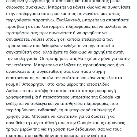
δεδομένα γεωγραφικής τοποθεσίας και ταυτοποίησης μέσω
οισοφάγο.
σάρωσης συσκευών. Μπορείτε να κάνετε κλικ για να συναινέσετε
στην επεξεργασία από εμάς και τους συνεργάτες μας όπως
Βελτιώνει τη λειτουργία του σπλήνα:
περιγράφεται παραπάνω. Εναλλακτικά, μπορείτε να αποκτήσετε
πρόσβαση σε πιο λεπτομερείς πληροφορίες και να αλλάξετε τις
Ο σπλήνας, συστατικό του λεμφικού συστήματος,
προτιμήσεις σας πριν συναινέσετε ή να αρνηθείτε να
βρίσκεται στην αριστερή πλευρά του σώματος. Η
συναινέσετε.
Λάβετε υπόψη ότι κάποια επεξεργασία των
επιλογή του ύπνου στην αριστερή πλευρά μπορεί να
προσωπικών σας δεδομένων ενδέχεται να μην απαιτεί τη
βοηθήσει τον σπλήνα να λειτουργεί πιο
συγκατάθεσή σας, αλλά έχετε το δικαίωμα να αρνηθείτε αυτήν
αποτελεσματικά προάγοντας την αυξημένη ροή
την επεξεργασία. Οι προτιμήσεις σας θα ισχύουν μόνο για αυτόν
αίματος, η οποία, με τη σειρά της, υποστηρίζει τη
τον ιστότοπο. Μπορείτε να αλλάξετε τις προτιμήσεις σας ή να
διήθηση των ακαθαρσιών.
ανακαλέσετε τη συγκατάθεσή σας ανά πάσα στιγμή
επιστρέφοντας σε αυτόν τον ιστότοπο και κάνοντας κλικ στο
κουμπί "Απορρήτου" στο κάτω μέρος της ιστοσελίδας.
Βοηθά στην αποτοξίνωση του ήπατος:
Λάβετε επίσης υπόψη ότι αυτός ο ιστότοπος/η εφαρμογή
Δεδομένου ότι το συκώτι βρίσκεται στη δεξιά πλευρά
χρησιμοποιεί μία ή περισσότερες υπηρεσίες της Google και
του σώματος, ο ύπνος στη δεξιά πλευρά μπορεί να
ενδέχεται να συλλέγει και να αποθηκεύει πληροφορίες που
οδηγήσει σε συμφόρηση. Η επιλογή του ύπνου στην
περιλαμβάνουν, ενδεικτικά, τη συμπεριφορά επίσκεψης ή
χρήσης σας. Μπορείτε να κάνετε κλικ για να δώσετε ή να
αριστερή πλευρά διευκολύνει τη βελτιωμένη
αρνηθείτε τη συγκατάθεσή σας στην Google και τις σημάνσεις
εξουδετέρωση και επεξεργασία των τοξινών και
τρίτων μερών της για τη χρήση των δεδομένων σας για τους
ουσιών από το συκώτι.
σκοπούς που καθορίζονται παρακάτω στην ενότητα