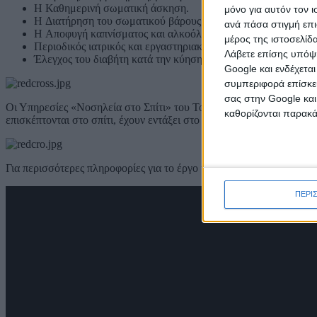
H Καθημερινή σωματική άσκηση.
μόνο για αυτόν τον 
H Διατήρηση του σωματικού βάρους σε φυσιολογικά επίπεδα.
ανά πάσα στιγμή επι
H Αποφυγή καπνίσματος και αλκοόλ.
μέρος της ιστοσελίδα
Περιοδικός ιατρικός και εργαστηριακός έλεγχος.
Λάβετε επίσης υπόψη
Έλεγχος του διαβήτη κατά την κύηση.
Google και ενδέχετα
συμπεριφορά επίσκεψ
σας στην Google και
Οι Υπηρεσίες «Νοσηλεία στο Σπίτι» του Τομέα Υγείας του Ελληνι
καθορίζονται παρακ
επισκέπτονται στο σπίτι, έχουν εντάξει στο πρόγραμμα παρακολού
Για περισσότερες πληροφορίες για το έργο και τις δράσεις του Τομ
ΠΕΡΙ