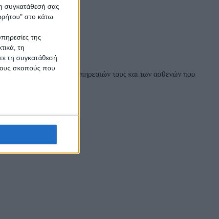
 τη συγκατάθεσή σας
ορρήτου" στο κάτω
υπηρεσίες της
τικά, τη
ίτε τη συγκατάθεσή
 τους σκοπούς που
φάσμα των παρεχόμενων υπηρεσιών τους και των ασθενών που
 διαβήτη.
ss.gr