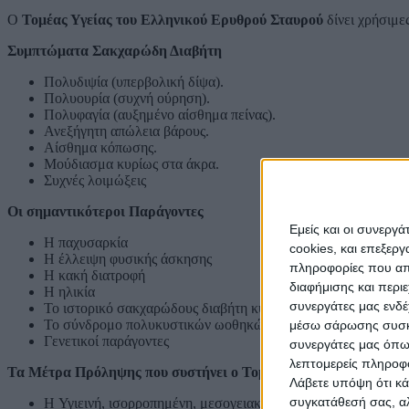
Ο
Τομέας Υγείας του Ελληνικού Ερυθρού Σταυρού
δίνει χρήσιμε
Συμπτώματα Σακχαρώδη Διαβήτη
Πολυδιψία (υπερβολική δίψα).
Πολυουρία (συχνή ούρηση).
Πολυφαγία (αυξημένο αίσθημα πείνας).
Ανεξήγητη απώλεια βάρους.
Αίσθημα κόπωσης.
Μούδιασμα κυρίως στα άκρα.
Συχνές λοιμώξεις
Οι σημαντικότεροι Παράγοντες
Εμείς και οι συνεργ
H παχυσαρκία
cookies, και επεξε
Η έλλειψη φυσικής άσκησης
πληροφορίες που απο
Η κακή διατροφή
διαφήμισης και περι
Η ηλικία
συνεργάτες μας ενδέ
Το ιστορικό σακχαρώδους διαβήτη κύησης
Το σύνδρομο πολυκυστικών ωοθηκών
μέσω σάρωσης συσκευ
Γενετικοί παράγοντες
συνεργάτες μας όπω
λεπτομερείς πληροφορ
Τα Μέτρα Πρόληψης που συστήνει ο Τομέας Υγείας του Ελληνικ
Λάβετε υπόψη ότι κά
συγκατάθεσή σας, αλ
H Υγιεινή, ισορροπημένη, μεσογειακή διατροφή.