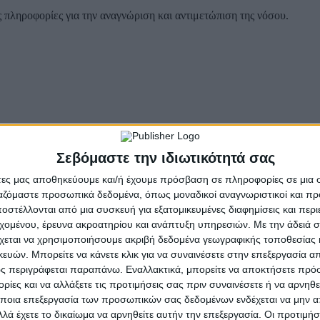
ς πληροφορίες για την αναγνώριση και αντιμετώπιση της νόσου.
Σεβόμαστε την ιδιωτικότητά σας
άτες μας αποθηκεύουμε και/ή έχουμε πρόσβαση σε πληροφορίες σε μια
ργαζόμαστε προσωπικά δεδομένα, όπως μοναδικοί αναγνωριστικοί και 
στέλλονται από μια συσκευή για εξατομικευμένες διαφημίσεις και περ
εχομένου, έρευνα ακροατηρίου και ανάπτυξη υπηρεσιών.
Με την άδειά σα
χεται να χρησιμοποιήσουμε ακριβή δεδομένα γεωγραφικής τοποθεσίας 
ών. Μπορείτε να κάνετε κλικ για να συναινέσετε στην επεξεργασία απ
ς περιγράφεται παραπάνω. Εναλλακτικά, μπορείτε να αποκτήσετε πρό
ίες και να αλλάξετε τις προτιμήσεις σας πριν συναινέσετε ή να αρνηθεί
ού Ερυθρού Σταυρού είναι:
ποια επεξεργασία των προσωπικών σας δεδομένων ενδέχεται να μην απ
λά έχετε το δικαίωμα να αρνηθείτε αυτήν την επεξεργασία. Οι προτιμήσ