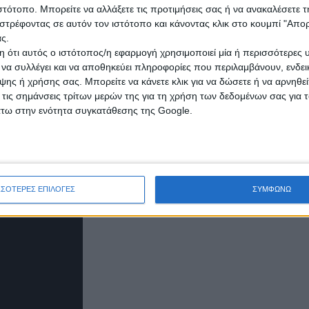
ιστότοπο. Μπορείτε να αλλάξετε τις προτιμήσεις σας ή να ανακαλέσετε
στρέφοντας σε αυτόν τον ιστότοπο και κάνοντας κλικ στο κουμπί "Απ
ς.
 ότι αυτός ο ιστότοπος/η εφαρμογή χρησιμοποιεί μία ή περισσότερες 
ι να συλλέγει και να αποθηκεύει πληροφορίες που περιλαμβάνουν, ενδεικ
ης ή χρήσης σας. Μπορείτε να κάνετε κλικ για να δώσετε ή να αρνηθε
 τις σημάνσεις τρίτων μερών της για τη χρήση των δεδομένων σας για
κού Ερυθρού Σταυρού σε Αθήνα, Θεσσαλονίκη και Πάτρα, μέσα στο 
άτω στην ενότητα συγκατάθεσης της Google.
θησης και έναν μεγάλο αριθμό ανθρώπων που πάσχουν από σακχαρώδη
έα Υγείας του Ελληνικού Ερυθρού Σταυρού επισκεφθείτε το
www.redcro
ΣΣΟΤΕΡΕΣ ΕΠΙΛΟΓΕΣ
ΣΥΜΦΩΝΩ