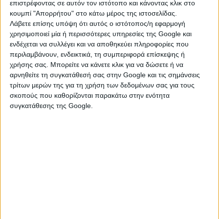
και ενδεχομένως τοπικά στα νοτιότερα πελάγη 7
επιστρέφοντας σε αυτόν τον ιστότοπο και κάνοντας κλικ στο
κουμπί "Απορρήτου" στο κάτω μέρος της ιστοσελίδας.
μποφόρ. Στο Ιόνιο θα πνέουν άνεμοι ανατολικών
Λάβετε επίσης υπόψη ότι αυτός ο ιστότοπος/η εφαρμογή
διευθύνσεων με εντάσεις 3-5
χρησιμοποιεί μία ή περισσότερες υπηρεσίες της Google και
μποφόρ.Στην
Αττική
περιμένουμε λίγες νεφώσεις,
ενδέχεται να συλλέγει και να αποθηκεύει πληροφορίες που
κατά περιόδους αυξημένες κυρίως στα βόρεια και
περιλαμβάνουν, ενδεικτικά, τη συμπεριφορά επίσκεψης ή
ανατολικά με πιθανότητα για λίγες ασθενείς βροχές
χρήσης σας. Μπορείτε να κάνετε κλικ για να δώσετε ή να
και για λίγα χιόνια στην Πάρνηθα. Οι άνεμοι θα
αρνηθείτε τη συγκατάθεσή σας στην Google και τις σημάνσεις
πνέουν βόρειοι βορειοανατολικοί με εντάσεις 4-5
τρίτων μερών της για τη χρήση των δεδομένων σας για τους
σκοπούς που καθορίζονται παρακάτω στην ενότητα
μποφόρ και τοπικά στα ανατολικά 6 μποφόρ. Η
συγκατάθεσης της Google.
θερμοκρασία θα κυμανθεί από 5 έως 8-9
βαθμούς.Στη
Θεσσαλονίκη
περιμένουμε λίγες
νεφώσεις και περιορισμένη ορατότητα τη νύχτα και
νωρίς το πρωί. Οι άνεμοι θα πνέουν από
μεταβαλλόμενες διευθύνσεις με εντάσεις 2-3 μποφόρ.
Η θερμοκρασία θα κυμανθεί από 2 έως 7 βαθμούς.
Ο καιρός την Τρίτη (11.02.2025)
Στην ανατολική Μακεδονία, τη Θράκη και τα