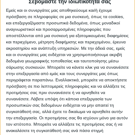
Σεβόμαστε την ιδιωτικότητά σας
ασθενείς χιονοπτώσεις στα ορεινά. Ελαφρώς
Εμείς και οι συνεργάτες μας αποθηκεύουμε και/ή έχουμε
περισσότερα θα είναι τα φαινόμενα στην Κρήτη. Τη
πρόσβαση σε πληροφορίες σε μια συσκευή, όπως τα cookies,
νύχτα και νωρίς το πρωί στα ηπειρωτικά θα
και επεξεργαζόμαστε προσωπικά δεδομένα, όπως μοναδικοί
εκδηλωθεί παγετός, ενώ στα κεντρικά και βόρεια η
αναγνωριστικοί και προσαρμοσμένες πληροφορίες που
ορατότητα θα είναι περιορισμένη και θα
αποστέλλονται από μια συσκευή για εξατομικευμένες διαφημίσεις
και περιεχόμενο, μέτρηση διαφήμισης και περιεχομένου, έρευνα
σχηματιστούν ομίχλες .Η
θερμοκρασία
θα κυμανθεί
ακροατηρίου και ανάπτυξη υπηρεσιών.
Με την άδειά σας, εμείς
στη Δυτική Μακεδονία από -8 έως 4 βαθμούς, στην
και οι συνεργάτες μας ενδέχεται να χρησιμοποιήσουμε ακριβή
υπόλοιπη βόρεια Ελλάδα από -4 έως 8, στην Ήπειρο
δεδομένα γεωγραφικής τοποθεσίας και ταυτοποίησης μέσω
από -2 έως 11-12 βαθμούς, στα δυτικά και νότια
σάρωσης συσκευών. Μπορείτε να κάνετε κλικ για να συναινέσετε
ηπειρωτικά από 1 έως 12-13 βαθμούς, στη Θεσσαλία
στην επεξεργασία από εμάς και τους συνεργάτες μας όπως
και στη Βόρεια Στερεά από -3 έως 8-9, στα υπόλοιπα
περιγράφεται παραπάνω. Εναλλακτικά, μπορείτε να αποκτήσετε
ανατολικά ηπειρωτικά από 1 έως 10 βαθμούς, στα
πρόσβαση σε πιο λεπτομερείς πληροφορίες και να αλλάξετε τις
προτιμήσεις σας πριν συναινέσετε ή να αρνηθείτε να
Επτάνησα από 5 έως 13, στα νησιά του Βόρειου
συναινέσετε.
Λάβετε υπόψη ότι κάποια επεξεργασία των
Αιγαίου από 2 έως 7-8 και στα υπόλοιπα νησιωτικά
προσωπικών σας δεδομένων ενδέχεται να μην απαιτεί τη
τμήματα του Αιγαίου και στην Κρήτη από 5 έως 10-12
συγκατάθεσή σας, αλλά έχετε το δικαίωμα να αρνηθείτε αυτήν
βαθμούς.Στο Βόρειο Αιγαίο θα πνέουν
την επεξεργασία. Οι προτιμήσεις σας θα ισχύουν μόνο για αυτόν
βορειοανατολικοί
άνεμοι
με εντάσεις 5-6 μποφόρ και
τον ιστότοπο. Μπορείτε να αλλάξετε τις προτιμήσεις σας ή να
στο υπόλοιπο Αιγαίο βόρειοι άνεμοι με ίδιες εντάσεις
ανακαλέσετε τη συγκατάθεσή σας ανά πάσα στιγμή