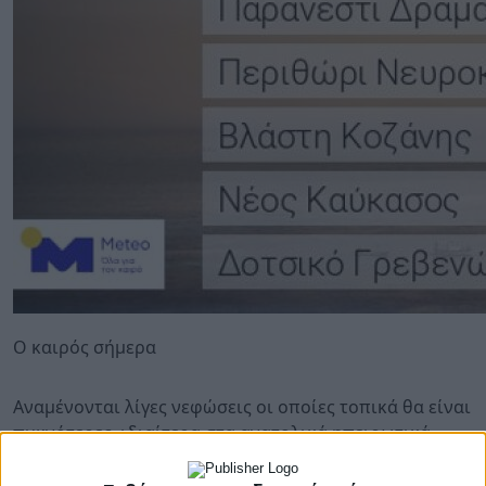
Ο καιρός σήμερα
Αναμένονται λίγες νεφώσεις οι οποίες τοπικά θα είναι
πυκνότερες, ιδιαίτερα στα ανατολικά ηπειρωτικά,
στην Εύβοια και στην Κρήτη όπου θα εκδηλωθούν
λίγες ασθενείς βροχές ή χιονόνερο στα πεδινά και