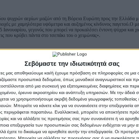
ου ψυχρών αερίων μαζών από τη Βόρεια Ευρώπη προς την Ελλάδα μετά
ριοχές με χαμηλότερα υψόμετρα και αυξημένος κίνδυνος παγετού.Ο 
5 Ιανουαρίου, γεγονός που μπορεί να προκαλέσει έντονη ψύχρα και 
εις που κρύβει πάντα στο τσεπάκι του ο χειμώνας».
Σεβόμαστε την ιδιωτικότητά σας
ο αυξημένες. Από τις βραδινές ώρες αναμένονται τοπικές βροχές κυρί
άτες μας αποθηκεύουμε και/ή έχουμε πρόσβαση σε πληροφορίες σε μια
ης κεντρικής και βόρειας ηπειρωτικής χώρας, ενώ είναι πιθανό και η
ργαζόμαστε προσωπικά δεδομένα, όπως μοναδικοί αναγνωριστικοί και 
 Ελλάδα από -5 έως 12-13, στην Ήπειρο από 0 έως 16 βαθμούς, στη Θ
στέλλονται από μια συσκευή για εξατομικευμένες διαφημίσεις και περ
ό 2 έως 12, και στα υπόλοιπα νησιωτικά τμήματα του Αιγαίου και στη
εχομένου, έρευνα ακροατηρίου και ανάπτυξη υπηρεσιών.
Με την άδειά σα
 μποφόρ, με σταδιακή εξασθένηση προς τις βραδινές ώρες. Στο Ιόνιο ο
χεται να χρησιμοποιήσουμε ακριβή δεδομένα γεωγραφικής τοποθεσίας 
ών. Μπορείτε να κάνετε κλικ για να συναινέσετε στην επεξεργασία απ
μοι θα πνέουν γενικά βόρειοι με εντάσεις έως 3-4 μποφόρ και στα α
ς περιγράφεται παραπάνω. Εναλλακτικά, μπορείτε να αποκτήσετε πρό
σσαλονίκη
αναμένονται νεφώσεις παροδικά πιο αυξημένες. Οι άνεμοι
ίες και να αλλάξετε τις προτιμήσεις σας πριν συναινέσετε ή να αρνηθεί
ποια επεξεργασία των προσωπικών σας δεδομένων ενδέχεται να μην απ
λά έχετε το δικαίωμα να αρνηθείτε αυτήν την επεξεργασία. Οι προτιμήσ
ιστότοπο. Μπορείτε να αλλάξετε τις προτιμήσεις σας ή να ανακαλέσετε